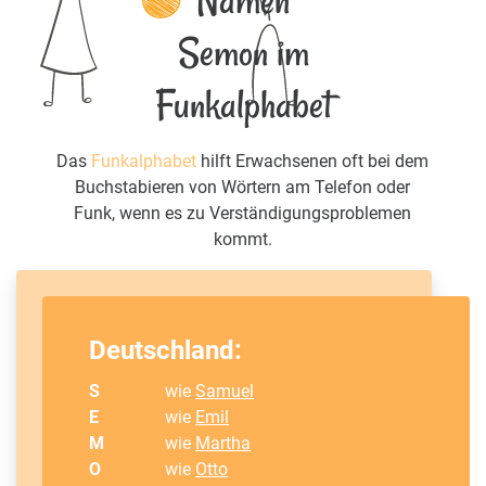
Namen
Semon im
Funkalphabet
Das
Funkalphabet
hilft Erwachsenen oft bei dem
Buchstabieren von Wörtern am Telefon oder
Funk, wenn es zu Verständigungsproblemen
kommt.
Deutschland:
S
wie
Samuel
E
wie
Emil
M
wie
Martha
O
wie
Otto