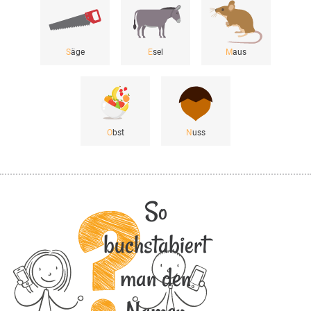
S
äge
E
sel
M
aus
O
bst
N
uss
So
buchstabiert
man den