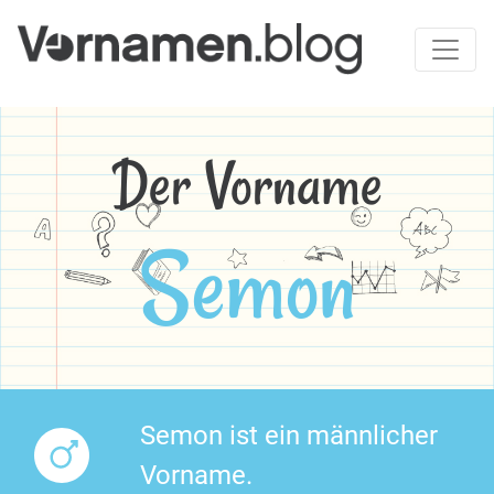
Der Vorname
Semon
Semon ist ein männlicher
Vorname.