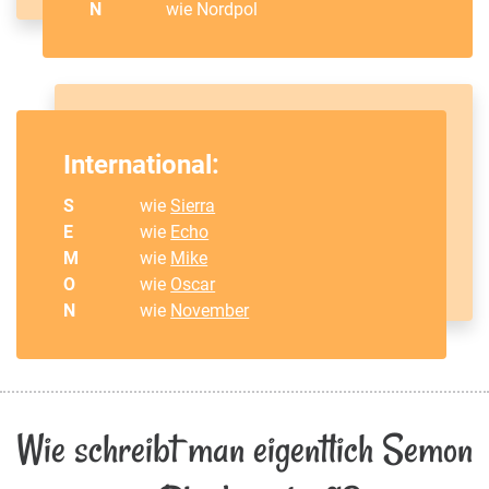
N
wie Nordpol
International:
S
wie
Sierra
E
wie
Echo
M
wie
Mike
O
wie
Oscar
N
wie
November
Wie schreibt man eigentlich Semon