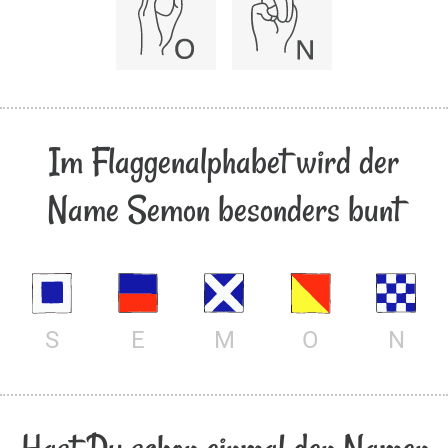
Im Flaggenalphabet wird der
Name Semon besonders bunt
S
E
M
O
N