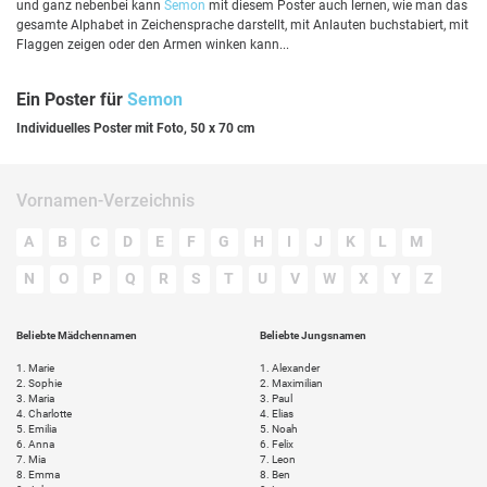
und ganz nebenbei kann
Semon
mit diesem Poster auch lernen, wie man das
gesamte Alphabet in Zeichensprache darstellt, mit Anlauten buchstabiert, mit
Flaggen zeigen oder den Armen winken kann...
Ein Poster für
Semon
Individuelles Poster mit Foto, 50 x 70 cm
Vornamen-Verzeichnis
A
B
C
D
E
F
G
H
I
J
K
L
M
N
O
P
Q
R
S
T
U
V
W
X
Y
Z
Beliebte Mädchennamen
Beliebte Jungsnamen
1.
Marie
1.
Alexander
2.
Sophie
2.
Maximilian
3.
Maria
3.
Paul
4.
Charlotte
4.
Elias
5.
Emilia
5.
Noah
6.
Anna
6.
Felix
7.
Mia
7.
Leon
8.
Emma
8.
Ben