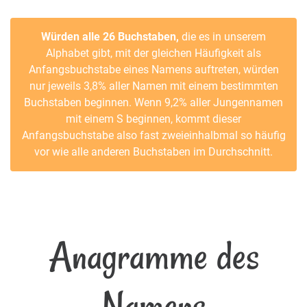
Würden alle 26 Buchstaben,
die es in unserem
Alphabet gibt, mit der gleichen Häufigkeit als
Anfangsbuchstabe eines Namens auftreten, würden
nur jeweils 3,8% aller Namen mit einem bestimmten
Buchstaben beginnen. Wenn 9,2% aller Jungennamen
mit einem S beginnen, kommt dieser
Anfangsbuchstabe also fast zweieinhalbmal so häufig
vor wie alle anderen Buchstaben im Durchschnitt.
Anagramme des
Namens