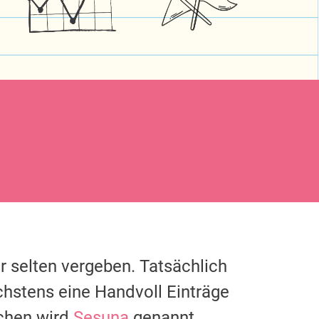
r selten vergeben. Tatsächlich
chstens eine Handvoll Einträge
chen wird
Sesuna
genannt.