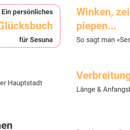
Winken, ze
Ein persönliches
Glücksbuch
piepen...
für Sesuna
So sagt man «Se
Verbreitun
er Hauptstadt
Länge & Anfangs
men