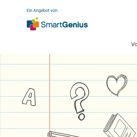
Ein Angebot von:
V