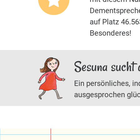
Dementspreche
auf Platz 46.5
Besonderes!
Sesuna sucht 
Ein persönliches, in
ausgesprochen glüc