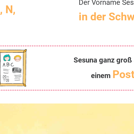
Der Vorname Se
, N,
in der Schw
Sesuna ganz groß 
Post
einem