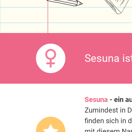
Sesuna is
Sesuna
- ein a
Zumindest in 
finden sich in
mit diesem Na