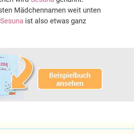
igsten Mädchennamen weit unten
Sesuna
ist also etwas ganz