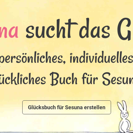
na
sucht das Gl
persönliches, individuelle
lückliches Buch für Sesun
Glücksbuch für Sesuna erstellen