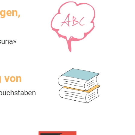
igen,
suna»
g von
buchstaben