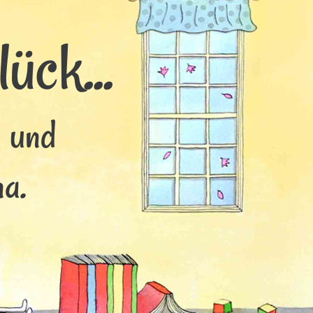
ück...
s und
a.