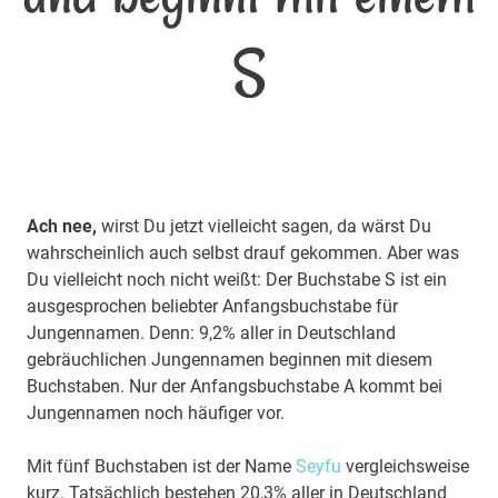
S
Ach nee,
wirst Du jetzt vielleicht sagen, da wärst Du
wahrscheinlich auch selbst drauf gekommen. Aber was
Du vielleicht noch nicht weißt: Der Buchstabe S ist ein
ausgesprochen beliebter Anfangsbuchstabe für
Jungennamen. Denn: 9,2% aller in Deutschland
gebräuchlichen Jungennamen beginnen mit diesem
Buchstaben. Nur der Anfangsbuchstabe A kommt bei
Jungennamen noch häufiger vor.
Mit fünf Buchstaben ist der Name
Seyfu
vergleichsweise
kurz. Tatsächlich bestehen 20,3% aller in Deutschland