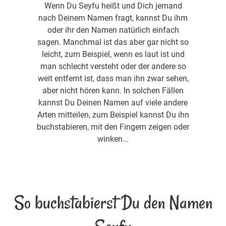
Wenn Du Seyfu heißt und Dich jemand
nach Deinem Namen fragt, kannst Du ihm
oder ihr den Namen natürlich einfach
sagen. Manchmal ist das aber gar nicht so
leicht, zum Beispiel, wenn es laut ist und
man schlecht versteht oder der andere so
weit entfernt ist, dass man ihn zwar sehen,
aber nicht hören kann. In solchen Fällen
kannst Du Deinen Namen auf viele andere
Arten mitteilen, zum Beispiel kannst Du ihn
buchstabieren, mit den Fingern zeigen oder
winken...
So buchstabierst Du den Namen