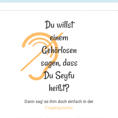
Du willst
einem
Gehörlosen
sagen, dass
Du Seyfu
heißt?
Dann sag‘ es ihm doch einfach in der
Fingersprache!