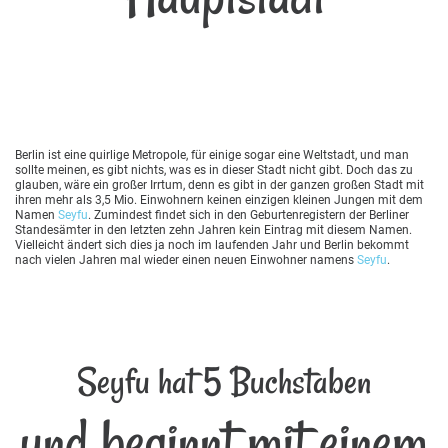
Berlin ist eine quirlige Metropole, für einige sogar eine Weltstadt, und man
sollte meinen, es gibt nichts, was es in dieser Stadt nicht gibt. Doch das zu
glauben, wäre ein großer Irrtum, denn es gibt in der ganzen großen Stadt mit
ihren mehr als 3,5 Mio. Einwohnern keinen einzigen kleinen Jungen mit dem
Namen
Seyfu
. Zumindest findet sich in den Geburtenregistern der Berliner
Standesämter in den letzten zehn Jahren kein Eintrag mit diesem Namen.
Vielleicht ändert sich dies ja noch im laufenden Jahr und Berlin bekommt
nach vielen Jahren mal wieder einen neuen Einwohner namens
Seyfu
.
Seyfu hat 5 Buchstaben
und beginnt mit einem