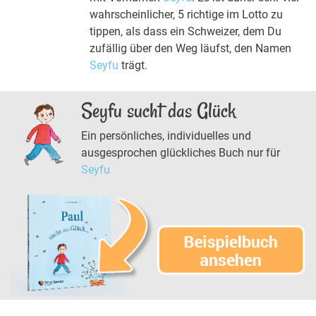
wahrscheinlicher, 5 richtige im Lotto zu
tippen, als dass ein Schweizer, dem Du
zufällig über den Weg läufst, den Namen
Seyfu
trägt.
Seyfu sucht das Glück
Ein persönliches, individuelles und
ausgesprochen glückliches Buch nur für
Seyfu