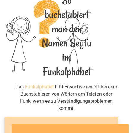
So
buchstabiert
man den
Namen Seyfu
im
Funkalphabet
Das
Funkalphabet
hilft Erwachsenen oft bei dem
Buchstabieren von Wörtern am Telefon oder
Funk, wenn es zu Verständigungsproblemen
kommt.