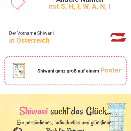
mit S, H, I, W, A, N, I
Der Vorname Shiwani
in Österreich
Poster
Shiwani ganz groß auf einem
Shiwani
sucht das Glück...
Ein persönliches, individuelles und glückliches
Buch für Shiwani.