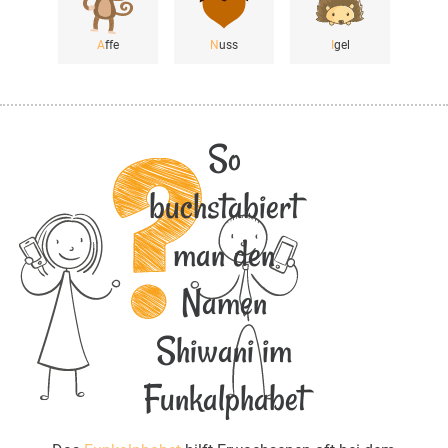
A
ffe
N
uss
I
gel
So
buchstabiert
man den
Namen
Shiwani im
Funkalphabet