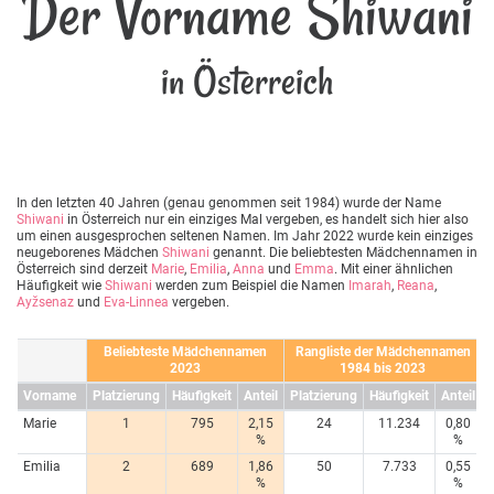
Der Vorname Shiwani
in Österreich
In den letzten 40 Jahren (genau genommen seit 1984) wurde der Name
Shiwani
in Österreich nur ein einziges Mal vergeben, es handelt sich hier also
um einen ausgesprochen seltenen Namen. Im Jahr 2022 wurde kein einziges
neugeborenes Mädchen
Shiwani
genannt. Die beliebtesten Mädchennamen in
Österreich sind derzeit
Marie
,
Emilia
,
Anna
und
Emma
. Mit einer ähnlichen
Häufigkeit wie
Shiwani
werden zum Beispiel die Namen
Imarah
,
Reana
,
Ayžsenaz
und
Eva-Linnea
vergeben.
Beliebteste Mädchennamen
Rangliste der Mädchennamen
2023
1984 bis 2023
Vorname
Platzierung
Häufigkeit
Anteil
Platzierung
Häufigkeit
Anteil
Marie
1
795
2,15
24
11.234
0,80
%
%
Emilia
2
689
1,86
50
7.733
0,55
%
%