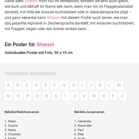
Dabei steht
Shiwani
nicht nur im Mittelpunkt, sondern sie lernt auch gleich,
wie bunt und lebhaft ihr Name sein kann, wenn man ihn im Flaggenalphabet
darstellt, mit Hilfe der Anlaute buchstabiert oder in Gebärdensprache zeigt –
und ganz nebenbei kann
Shiwani
mit diesem Poster auch lernen, wie man
das gesamte Alphabet in Zeichensprache darstellt, mit Anlauten buchstabiert,
mit Flaggen zeigen oder den Armen winken kann...
Ein Poster für
Shiwani
Individuelles Poster mit Foto, 50 x 70 cm
Vornamen-Verzeichnis
A
B
C
D
E
F
G
H
I
J
K
L
M
N
O
P
Q
R
S
T
U
V
W
X
Y
Z
Beliebte Mädchennamen
Beliebte Jungsnamen
1.
Marie
1.
Alexander
2.
Sophie
2.
Maximilian
3.
Maria
3.
Paul
4.
Charlotte
4.
Elias
5.
Emilia
5.
Noah