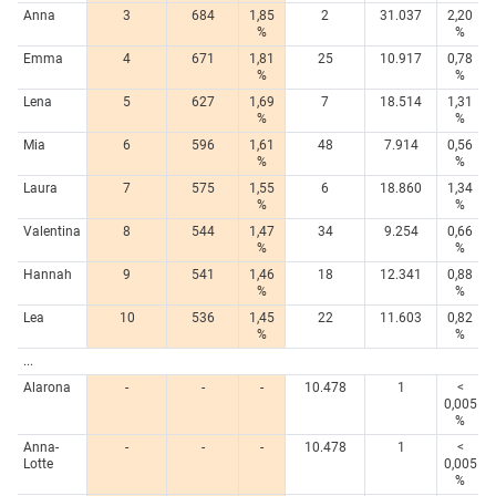
Anna
3
684
1,85
2
31.037
2,20
%
%
Emma
4
671
1,81
25
10.917
0,78
%
%
Lena
5
627
1,69
7
18.514
1,31
%
%
Mia
6
596
1,61
48
7.914
0,56
%
%
Laura
7
575
1,55
6
18.860
1,34
%
%
Valentina
8
544
1,47
34
9.254
0,66
%
%
Hannah
9
541
1,46
18
12.341
0,88
%
%
Lea
10
536
1,45
22
11.603
0,82
%
%
...
Alarona
-
-
-
10.478
1
<
0,005
%
Anna-
-
-
-
10.478
1
<
Lotte
0,005
%