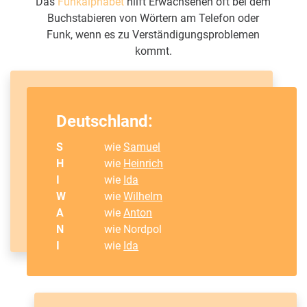
Das
Funkalphabet
hilft Erwachsenen oft bei dem
Buchstabieren von Wörtern am Telefon oder
Funk, wenn es zu Verständigungsproblemen
kommt.
Deutschland:
S
wie
Samuel
H
wie
Heinrich
I
wie
Ida
W
wie
Wilhelm
A
wie
Anton
N
wie Nordpol
I
wie
Ida