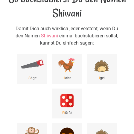
Shiwani
Damit Dich auch wirklich jeder versteht, wenn Du
den Namen
Shiwani
einmal buchstabieren sollst,
kannst Du einfach sagen:
S
äge
H
ahn
I
gel
W
ürfel