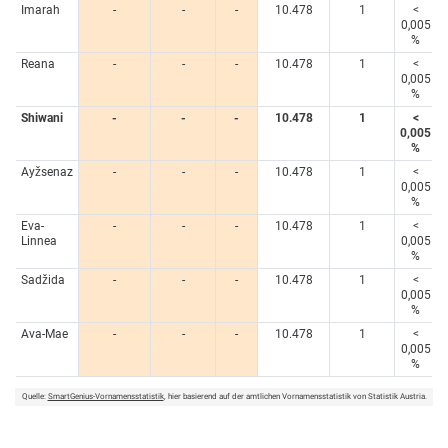
Imarah
-
-
-
10.478
1
<
0,005
%
Reana
-
-
-
10.478
1
<
0,005
%
Shiwani
-
-
-
10.478
1
<
0,005
%
Ayžsenaz
-
-
-
10.478
1
<
0,005
%
Eva-
-
-
-
10.478
1
<
Linnea
0,005
%
Sadžida
-
-
-
10.478
1
<
0,005
%
Ava-Mae
-
-
-
10.478
1
<
0,005
%
Quelle:
SmartGenius-Vornamensstatistik
, hier basierend auf der amtlichen Vornamensstatistik von Statistik Austria.