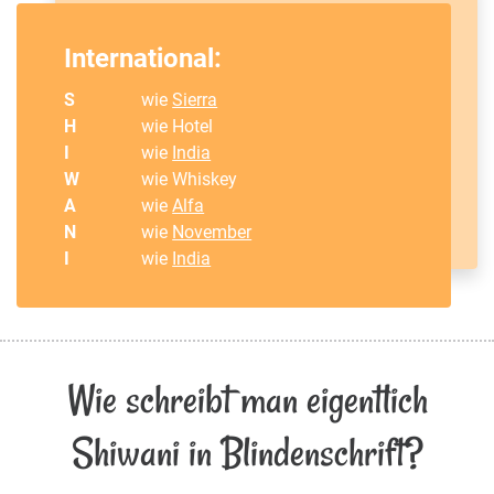
International:
S
wie
Sierra
H
wie Hotel
I
wie
India
W
wie Whiskey
A
wie
Alfa
N
wie
November
I
wie
India
Wie schreibt man eigentlich
Shiwani in Blindenschrift?