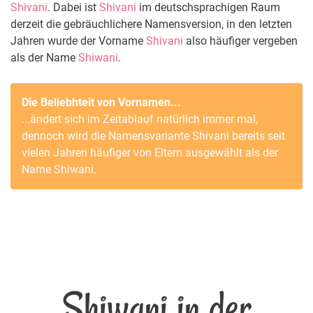
Shivani
. Dabei ist
Shivani
im deutschsprachigen Raum
derzeit die gebräuchlichere Namensversion, in den letzten
Jahren wurde der Vorname
Shivani
also häufiger vergeben
als der Name
Shiwani
.
Die Beliebhteit von Vornamen...
...ändert sich im Zeitablauf natürlich immer mal,
dennoch wird die Namensvariante
Shivani
bereits seit
vielen Jahren häufiger von Eltern ausgewählt als der
Name
Shiwani
.
Shiwani in der