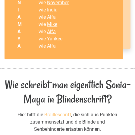
N
wie
November
I
wie
India
A
wie
Alfa
M
wie
Mike
A
wie
Alfa
Y
wie Yankee
A
wie
Alfa
Wie schreibt man eigentlich Sonia-
Maya in Blindenschrift?
Hier hilft die
Brailleschrift
, die sich aus Punkten
zusammensetzt und die Blinde und
Sehbehinderte ertasten können.