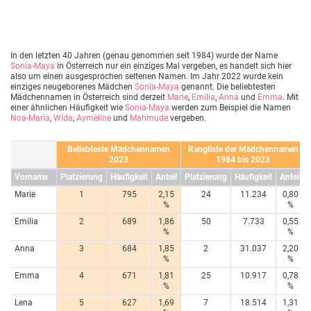
In den letzten 40 Jahren (genau genommen seit 1984) wurde der Name
Sonia-Maya
in Österreich nur ein einziges Mal vergeben, es handelt sich hier
also um einen ausgesprochen seltenen Namen. Im Jahr 2022 wurde kein
einziges neugeborenes Mädchen
Sonia-Maya
genannt. Die beliebtesten
Mädchennamen in Österreich sind derzeit
Marie
,
Emilia
,
Anna
und
Emma
. Mit
einer ähnlichen Häufigkeit wie
Sonia-Maya
werden zum Beispiel die Namen
Noa-Maria
,
Wida
,
Aymeline
und
Mahmude
vergeben.
Beliebteste Mädchennamen
Rangliste der Mädchennamen
2023
1984 bis 2023
Vorname
Platzierung
Häufigkeit
Anteil
Platzierung
Häufigkeit
Anteil
Marie
1
795
2,15
24
11.234
0,80
%
%
Emilia
2
689
1,86
50
7.733
0,55
%
%
Anna
3
684
1,85
2
31.037
2,20
%
%
Emma
4
671
1,81
25
10.917
0,78
%
%
Lena
5
627
1,69
7
18.514
1,31