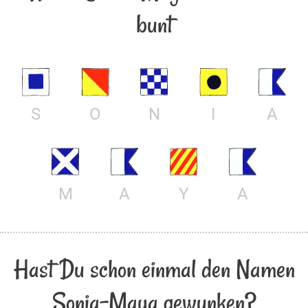
bunt
S
O
N
I
A
M
A
Y
A
Hast Du schon einmal den Namen
Sonia-Maya gewunken?