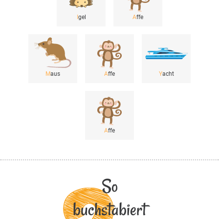
I
gel
A
ffe
M
aus
A
ffe
Y
acht
A
ffe
So
buchstabiert