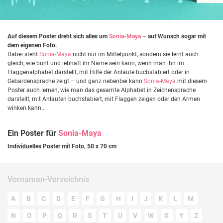
Auf diesem Poster dreht sich alles um
Sonia-Maya
– auf Wunsch sogar mit
dem eigenen Foto.
Dabei steht
Sonia-Maya
nicht nur im Mittelpunkt, sondern sie lernt auch
gleich, wie bunt und lebhaft ihr Name sein kann, wenn man ihn im
Flaggenalphabet darstellt, mit Hilfe der Anlaute buchstabiert oder in
Gebärdensprache zeigt – und ganz nebenbei kann
Sonia-Maya
mit diesem
Poster auch lernen, wie man das gesamte Alphabet in Zeichensprache
darstellt, mit Anlauten buchstabiert, mit Flaggen zeigen oder den Armen
winken kann...
Ein Poster für
Sonia-Maya
Individuelles Poster mit Foto, 50 x 70 cm
Vornamen-Verzeichnis
A
B
C
D
E
F
G
H
I
J
K
L
M
N
O
P
Q
R
S
T
U
V
W
X
Y
Z