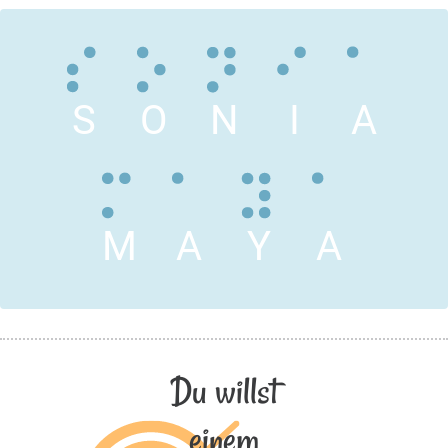
S
O
N
I
A
M
A
Y
A
Du willst
einem