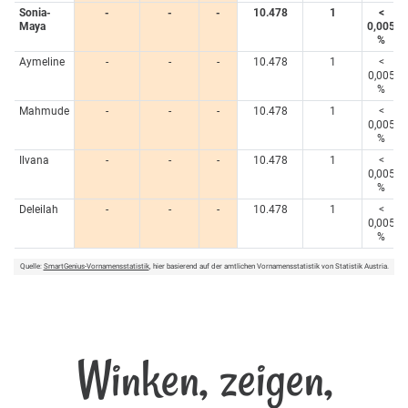
Sonia-
-
-
-
10.478
1
<
Maya
0,005
%
Aymeline
-
-
-
10.478
1
<
0,005
%
Mahmude
-
-
-
10.478
1
<
0,005
%
Ilvana
-
-
-
10.478
1
<
0,005
%
Deleilah
-
-
-
10.478
1
<
0,005
%
Quelle:
SmartGenius-Vornamensstatistik
, hier basierend auf der amtlichen Vornamensstatistik von Statistik Austria.
Winken, zeigen,