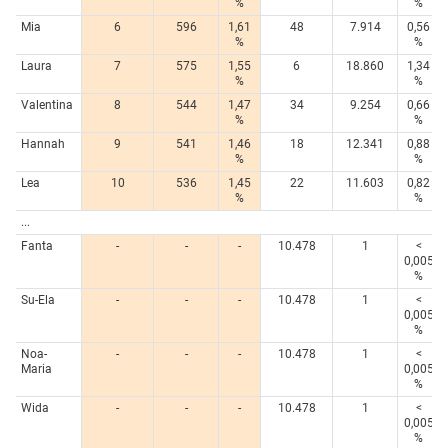
%
%
Mia
6
596
1,61
48
7.914
0,56
%
%
Laura
7
575
1,55
6
18.860
1,34
%
%
Valentina
8
544
1,47
34
9.254
0,66
%
%
Hannah
9
541
1,46
18
12.341
0,88
%
%
Lea
10
536
1,45
22
11.603
0,82
%
%
...
Fanta
-
-
-
10.478
1
<
0,005
%
Su-Ela
-
-
-
10.478
1
<
0,005
%
Noa-
-
-
-
10.478
1
<
Maria
0,005
%
Wida
-
-
-
10.478
1
<
0,005
%