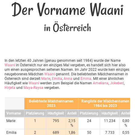
Der Vorname Waani
in Österreich
In den letzten 40 Jahren (genau genommen seit 1984) wurde der Name
Waani
in Österreich nur ein einziges Mal vergeben, es handelt sich hier also
um einen ausgesprochen seltenen Namen. Im Jahr 2022 wurde kein einziges
neugeborenes Mädchen
Waani
genannt. Die beliebtesten Mädchennamen in
Österreich sind derzeit
Marie
,
Emilia
,
Anna
und
Emma
. Mit einer ähnlichen
Häufigkeit wie
Waani
werden zum Beispiel die Namen
Ameliana
,
Jokebed
,
Hirjeta
und
Maya-Raysa
vergeben.
Beliebteste Mädchennamen
Rangliste der Mädchennamen
2023
1984 bis 2023
Vorname
Platzierung
Häufigkeit
Anteil
Platzierung
Häufigkeit
Anteil
Marie
1
795
2,15
24
11.234
0,80
%
%
Emilia
2
689
1,86
50
7.733
0,55