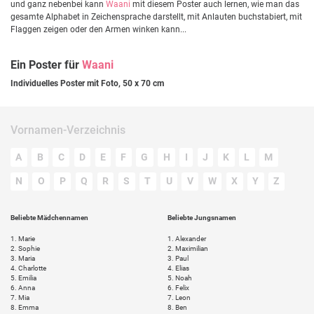
und ganz nebenbei kann
Waani
mit diesem Poster auch lernen, wie man das
gesamte Alphabet in Zeichensprache darstellt, mit Anlauten buchstabiert, mit
Flaggen zeigen oder den Armen winken kann...
Ein Poster für
Waani
Individuelles Poster mit Foto, 50 x 70 cm
Vornamen-Verzeichnis
A
B
C
D
E
F
G
H
I
J
K
L
M
N
O
P
Q
R
S
T
U
V
W
X
Y
Z
Beliebte Mädchennamen
Beliebte Jungsnamen
1.
Marie
1.
Alexander
2.
Sophie
2.
Maximilian
3.
Maria
3.
Paul
4.
Charlotte
4.
Elias
5.
Emilia
5.
Noah
6.
Anna
6.
Felix
7.
Mia
7.
Leon
8.
Emma
8.
Ben