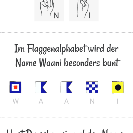
Im Flaggenalphabet wird der
Name Waani besonders bunt
W
A
A
N
I