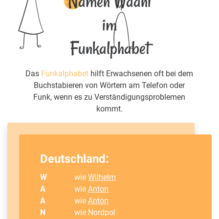
Namen Waani
im
Funkalphabet
Das
Funkalphabet
hilft Erwachsenen oft bei dem
Buchstabieren von Wörtern am Telefon oder
Funk, wenn es zu Verständigungsproblemen
kommt.
Deutschland:
W
wie
Wilhelm
A
wie
Anton
A
wie
Anton
N
wie Nordpol