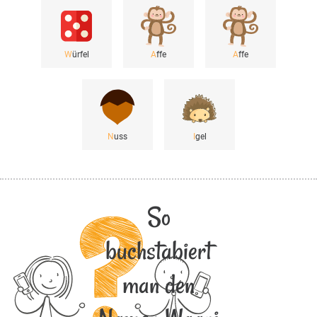
W
ürfel
A
ffe
A
ffe
N
uss
I
gel
So
buchstabiert
man den