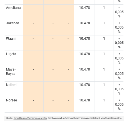
%
Ameliana
-
-
-
10.478
1
<
0,005
%
Jokebed
-
-
-
10.478
1
<
0,005
%
Waani
-
-
-
10.478
1
<
0,005
%
Hirjeta
-
-
-
10.478
1
<
0,005
%
Maya-
-
-
-
10.478
1
<
Raysa
0,005
%
Nethmi
-
-
-
10.478
1
<
0,005
%
Norsee
-
-
-
10.478
1
<
0,005
%
Quelle:
SmartGenius-Vornamensstatistik
, hier basierend auf der amtlichen Vornamensstatistik von Statistik Austria.