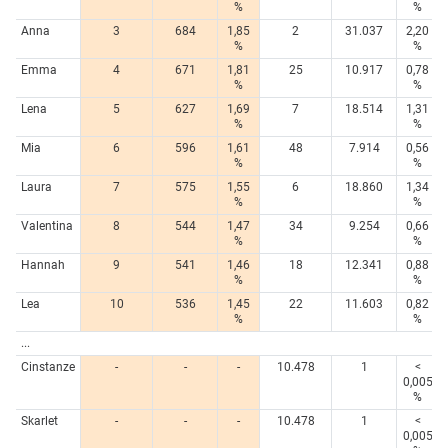
%
%
Anna
3
684
1,85
2
31.037
2,20
%
%
Emma
4
671
1,81
25
10.917
0,78
%
%
Lena
5
627
1,69
7
18.514
1,31
%
%
Mia
6
596
1,61
48
7.914
0,56
%
%
Laura
7
575
1,55
6
18.860
1,34
%
%
Valentina
8
544
1,47
34
9.254
0,66
%
%
Hannah
9
541
1,46
18
12.341
0,88
%
%
Lea
10
536
1,45
22
11.603
0,82
%
%
...
Cinstanze
-
-
-
10.478
1
<
0,005
%
Skarlet
-
-
-
10.478
1
<
0,005