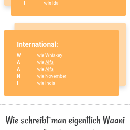
I
wie
Ida
International:
W
wie Whiskey
A
wie
Alfa
A
wie
Alfa
N
wie
November
I
wie
India
Wie schreibt man eigentlich Waani