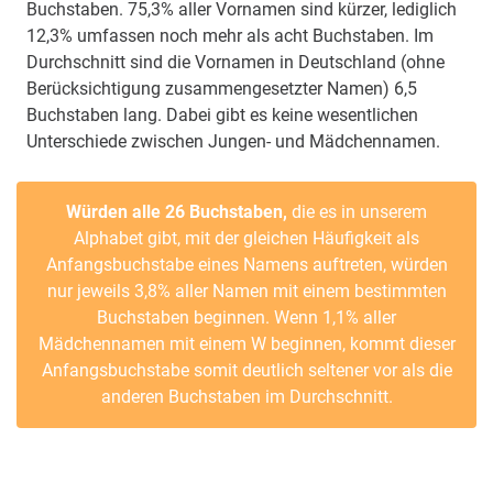
Buchstaben. 75,3% aller Vornamen sind kürzer, lediglich
12,3% umfassen noch mehr als acht Buchstaben. Im
Durchschnitt sind die Vornamen in Deutschland (ohne
Berücksichtigung zusammengesetzter Namen) 6,5
Buchstaben lang. Dabei gibt es keine wesentlichen
Unterschiede zwischen Jungen- und Mädchennamen.
Würden alle 26 Buchstaben,
die es in unserem
Alphabet gibt, mit der gleichen Häufigkeit als
Anfangsbuchstabe eines Namens auftreten, würden
nur jeweils 3,8% aller Namen mit einem bestimmten
Buchstaben beginnen. Wenn 1,1% aller
Mädchennamen mit einem W beginnen, kommt dieser
Anfangsbuchstabe somit deutlich seltener vor als die
anderen Buchstaben im Durchschnitt.