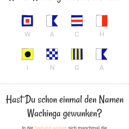
W
A
C
H
I
N
G
A
Hast Du schon einmal den Namen
Wachinga gewunken?
In der
Seefahrt winken
sich manchmal die