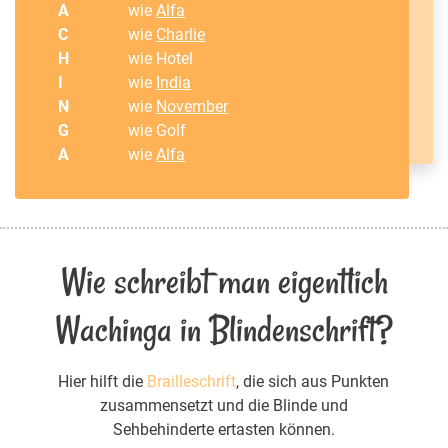
A
wie
Alfa
C
wie
Charlie
H
wie Hotel
I
wie
India
N
wie
November
G
wie Golf
A
wie
Alfa
Wie schreibt man eigentlich
Wachinga in Blindenschrift?
Hier hilft die
Brailleschrift
, die sich aus Punkten
zusammensetzt und die Blinde und
Sehbehinderte ertasten können.