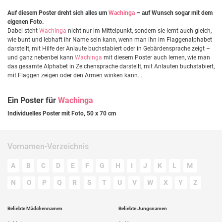
Auf diesem Poster dreht sich alles um
Wachinga
– auf Wunsch sogar mit dem
eigenen Foto.
Dabei steht
Wachinga
nicht nur im Mittelpunkt, sondern sie lernt auch gleich,
wie bunt und lebhaft ihr Name sein kann, wenn man ihn im Flaggenalphabet
darstellt, mit Hilfe der Anlaute buchstabiert oder in Gebärdensprache zeigt –
und ganz nebenbei kann
Wachinga
mit diesem Poster auch lernen, wie man
das gesamte Alphabet in Zeichensprache darstellt, mit Anlauten buchstabiert,
mit Flaggen zeigen oder den Armen winken kann...
Ein Poster für
Wachinga
Individuelles Poster mit Foto, 50 x 70 cm
Vornamen-Verzeichnis
A
B
C
D
E
F
G
H
I
J
K
L
M
N
O
P
Q
R
S
T
U
V
W
X
Y
Z
Beliebte Mädchennamen
Beliebte Jungsnamen