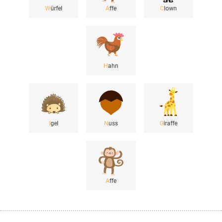
W
ürfel
A
ffe
C
lown
H
ahn
I
gel
N
uss
G
iraffe
A
ffe