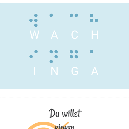
W
A
C
H
I
N
G
A
Du willst
einem