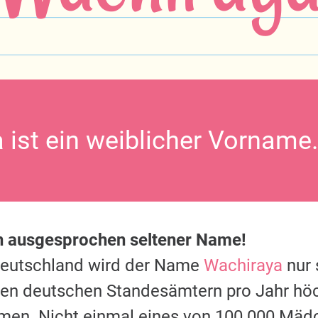
 ist ein weiblicher Vorname.
n ausgesprochen seltener Name!
Deutschland wird der Name
Wachiraya
nur 
 den deutschen Standesämtern pro Jahr hö
men. Nicht einmal eines von 100.000 Mäd