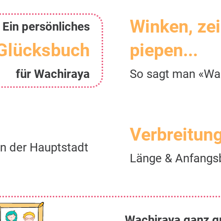
Winken, ze
Ein persönliches
Glücksbuch
piepen...
für Wachiraya
So sagt man «Wa
Verbreitun
n der Hauptstadt
Länge & Anfangs
Wachiraya ganz g