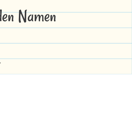
 den Namen
a