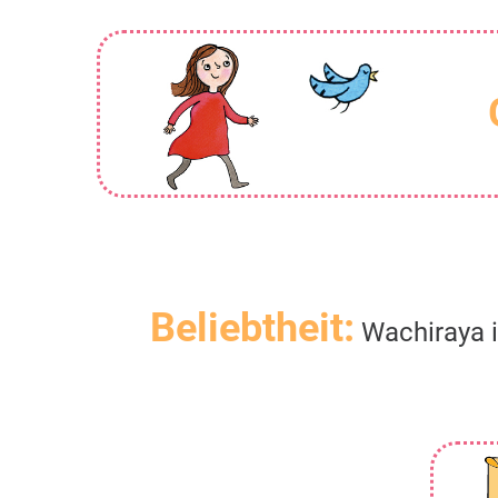
Beliebtheit:
Wachiraya i