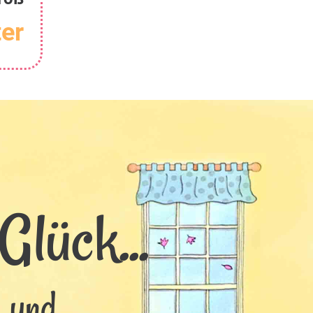
er
Glück...
s und