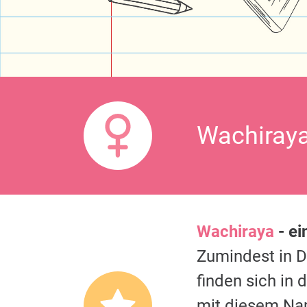
Wachiraya
Wachiraya
- ei
Zumindest in 
finden sich in
mit diesem Na