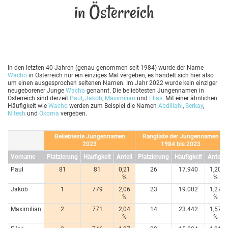
in Österreich
In den letzten 40 Jahren (genau genommen seit 1984) wurde der Name
Wacho
in Österreich nur ein einziges Mal vergeben, es handelt sich hier also
um einen ausgesprochen seltenen Namen. Im Jahr 2022 wurde kein einziger
neugeborener Junge
Wacho
genannt. Die beliebtesten Jungennamen in
Österreich sind derzeit
Paul
,
Jakob
,
Maximilian
und
Elias
. Mit einer ähnlichen
Häufigkeit wie
Wacho
werden zum Beispiel die Namen
Abdillahi
,
Serkay
,
Nitesh
und
Okoma
vergeben.
Beliebteste Jungennamen
Rangliste der Jungennamen
2023
1984 bis 2023
Vorname
Platzierung
Häufigkeit
Anteil
Platzierung
Häufigkeit
Anteil
Paul
81
81
0,21
26
17.940
1,20
%
%
Jakob
1
779
2,06
23
19.002
1,27
%
%
Maximilian
2
771
2,04
14
23.442
1,57
%
%