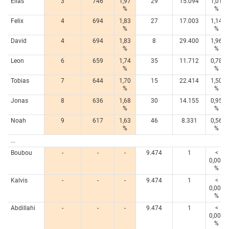
Elias
3
746
1,97
29
15.094
1,01
%
%
Felix
4
694
1,83
27
17.003
1,14
%
%
David
4
694
1,83
8
29.400
1,96
%
%
Leon
6
659
1,74
35
11.712
0,78
%
%
Tobias
7
644
1,70
15
22.414
1,50
%
%
Jonas
8
636
1,68
30
14.155
0,95
%
%
Noah
9
617
1,63
46
8.331
0,56
%
%
...
Boubou
-
-
-
9.474
1
<
0,005
%
Kalvis
-
-
-
9.474
1
<
0,005
%
Abdillahi
-
-
-
9.474
1
<
0,005
%