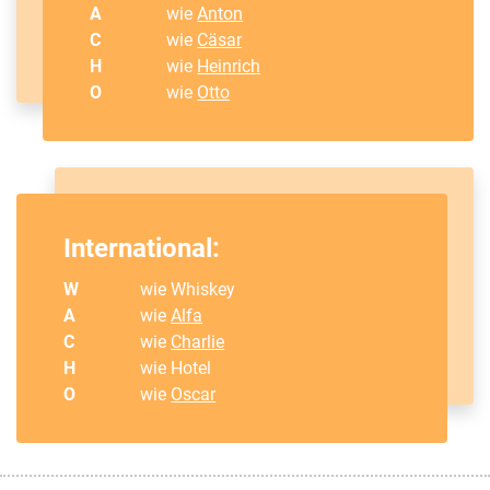
A
wie
Anton
C
wie
Cäsar
H
wie
Heinrich
O
wie
Otto
International:
W
wie Whiskey
A
wie
Alfa
C
wie
Charlie
H
wie Hotel
O
wie
Oscar