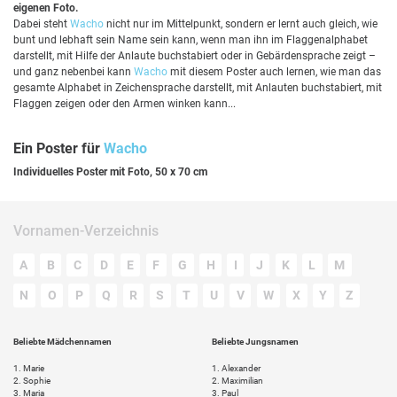
eigenen Foto.
Dabei steht
Wacho
nicht nur im Mittelpunkt, sondern er lernt auch gleich, wie
bunt und lebhaft sein Name sein kann, wenn man ihn im Flaggenalphabet
darstellt, mit Hilfe der Anlaute buchstabiert oder in Gebärdensprache zeigt –
und ganz nebenbei kann
Wacho
mit diesem Poster auch lernen, wie man das
gesamte Alphabet in Zeichensprache darstellt, mit Anlauten buchstabiert, mit
Flaggen zeigen oder den Armen winken kann...
Ein Poster für
Wacho
Individuelles Poster mit Foto, 50 x 70 cm
Vornamen-Verzeichnis
A
B
C
D
E
F
G
H
I
J
K
L
M
N
O
P
Q
R
S
T
U
V
W
X
Y
Z
Beliebte Mädchennamen
Beliebte Jungsnamen
1.
Marie
1.
Alexander
2.
Sophie
2.
Maximilian
3.
Maria
3.
Paul