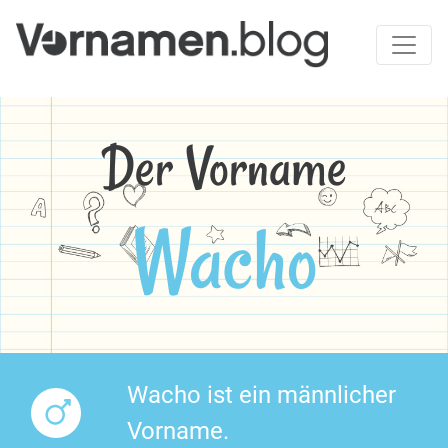
Der Vorname
Wacho
Wacho ist ein männlicher
Vorname.