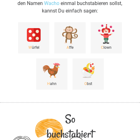
den Namen
Wacho
einmal buchstabieren sollst,
kannst Du einfach sagen:
W
ürfel
A
ffe
C
lown
H
ahn
O
bst
So
buchstabiert