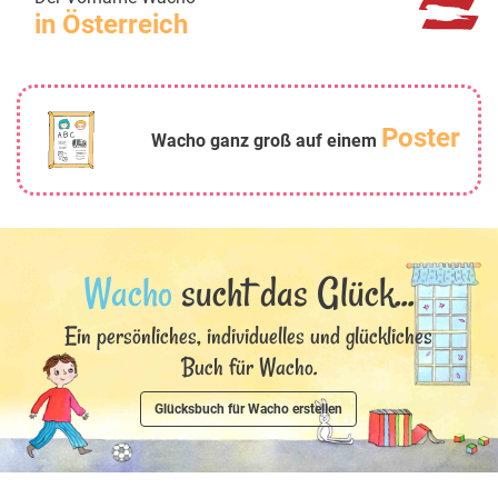
in Österreich
Poster
Wacho ganz groß auf einem
Wacho
sucht das Glück...
Ein persönliches, individuelles und glückliches
Buch für Wacho.
Glücksbuch für Wacho erstellen