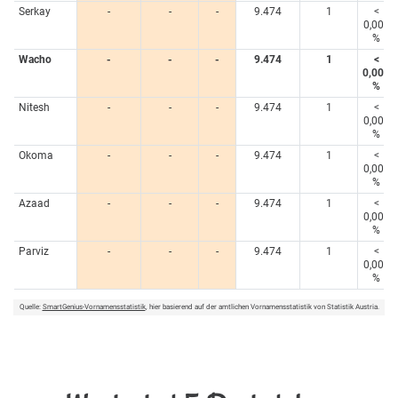
Serkay
-
-
-
9.474
1
<
0,005
%
Wacho
-
-
-
9.474
1
<
0,005
%
Nitesh
-
-
-
9.474
1
<
0,005
%
Okoma
-
-
-
9.474
1
<
0,005
%
Azaad
-
-
-
9.474
1
<
0,005
%
Parviz
-
-
-
9.474
1
<
0,005
%
Quelle:
SmartGenius-Vornamensstatistik
, hier basierend auf der amtlichen Vornamensstatistik von Statistik Austria.