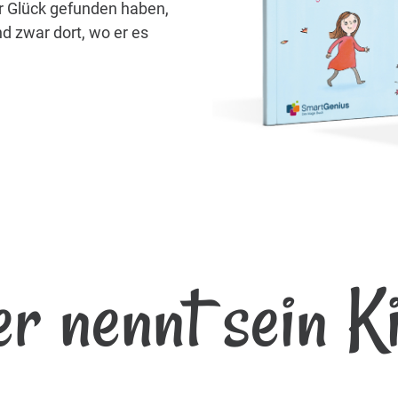
hr Glück gefunden haben,
d zwar dort, wo er es
r nennt sein K