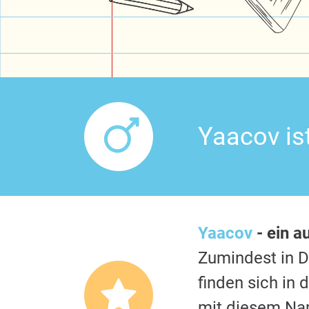
Yaacov is
Yaacov
- ein a
Zumindest in 
finden sich in
mit diesem Nam