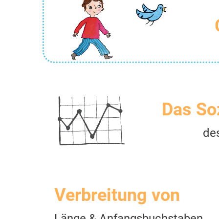
Das So
de
Verbreitung von
Länge & Anfangsbuchstaben