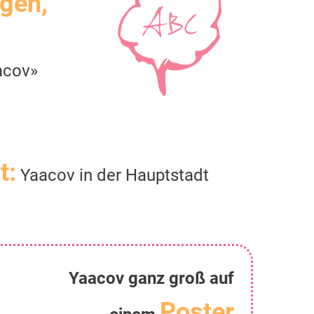
igen,
acov»
t:
Yaacov in der Hauptstadt
Yaacov ganz groß auf
Poster