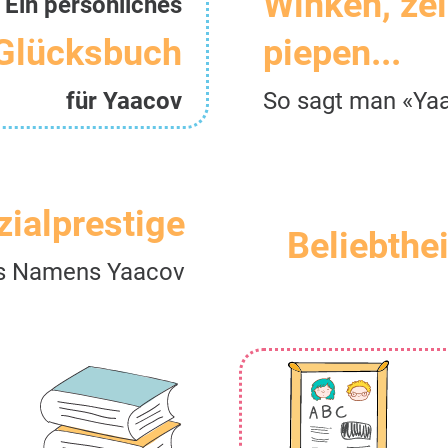
Winken, ze
Ein persönliches
Glücksbuch
piepen...
für Yaacov
So sagt man «Ya
zialprestige
Beliebthei
s Namens Yaacov