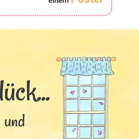
einem
ück...
s und