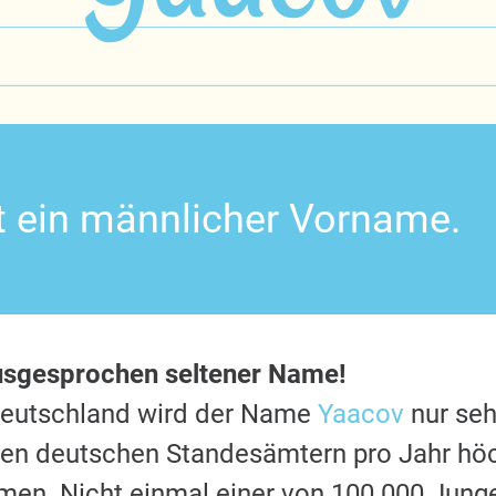
t ein männlicher Vorname.
usgesprochen seltener Name!
Deutschland wird der Name
Yaacov
nur seh
 den deutschen Standesämtern pro Jahr hö
en. Nicht einmal einer von 100.000 Jung