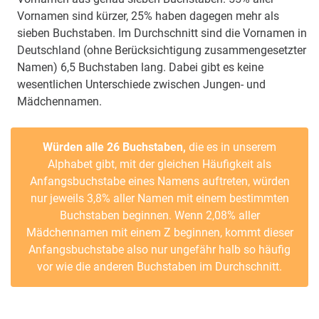
Vornamen sind kürzer, 25% haben dagegen mehr als
sieben Buchstaben. Im Durchschnitt sind die Vornamen in
Deutschland (ohne Berücksichtigung zusammengesetzter
Namen) 6,5 Buchstaben lang. Dabei gibt es keine
wesentlichen Unterschiede zwischen Jungen- und
Mädchennamen.
Würden alle 26 Buchstaben,
die es in unserem
Alphabet gibt, mit der gleichen Häufigkeit als
Anfangsbuchstabe eines Namens auftreten, würden
nur jeweils 3,8% aller Namen mit einem bestimmten
Buchstaben beginnen. Wenn 2,08% aller
Mädchennamen mit einem Z beginnen, kommt dieser
Anfangsbuchstabe also nur ungefähr halb so häufig
vor wie die anderen Buchstaben im Durchschnitt.