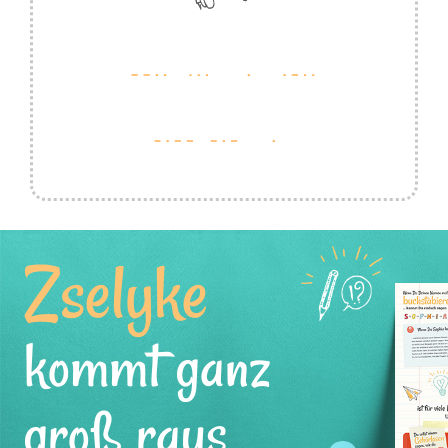
Zselyke
kommt ganz
groß raus