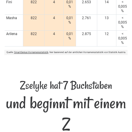
Fini
822
4
0,01
2.653
14
<
%
0,005
%
Masha
822
4
0,01
2.761
13
<
%
0,005
%
Arilena
822
4
0,01
2.875
12
<
%
0,005
%
Quelle:
SmartGenius-Vornamensstatistik
, hier basierend auf der amtlichen Vornamensstatistik von Statistik Austria.
Zselyke hat 7 Buchstaben
und beginnt mit einem
Z