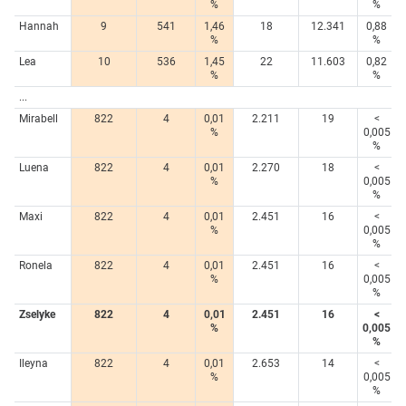
%
%
Hannah
9
541
1,46
18
12.341
0,88
%
%
Lea
10
536
1,45
22
11.603
0,82
%
%
...
Mirabell
822
4
0,01
2.211
19
<
%
0,005
%
Luena
822
4
0,01
2.270
18
<
%
0,005
%
Maxi
822
4
0,01
2.451
16
<
%
0,005
%
Ronela
822
4
0,01
2.451
16
<
%
0,005
%
Zselyke
822
4
0,01
2.451
16
<
%
0,005
%
Ileyna
822
4
0,01
2.653
14
<
%
0,005
%