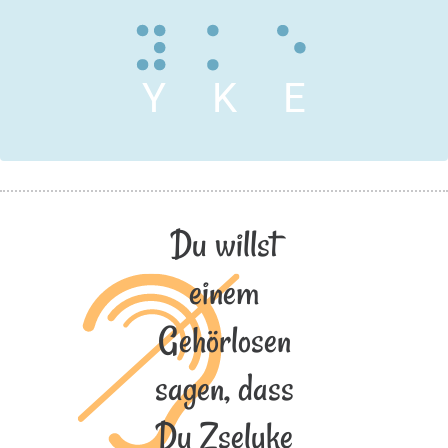
Y
K
E
Du willst
einem
Gehörlosen
sagen, dass
Du Zselyke