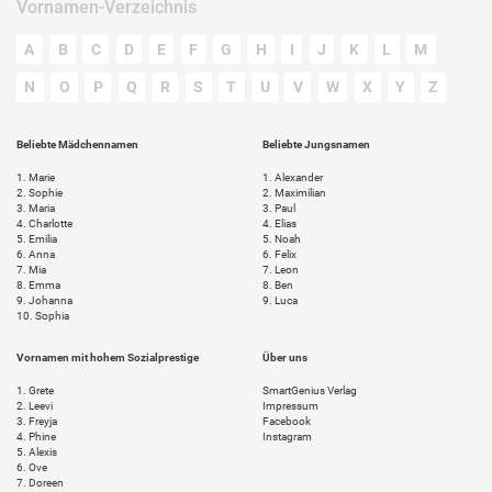
Vornamen-Verzeichnis
A
B
C
D
E
F
G
H
I
J
K
L
M
N
O
P
Q
R
S
T
U
V
W
X
Y
Z
Beliebte Mädchennamen
Beliebte Jungsnamen
1.
Marie
1.
Alexander
2.
Sophie
2.
Maximilian
3.
Maria
3.
Paul
4.
Charlotte
4.
Elias
5.
Emilia
5.
Noah
6.
Anna
6.
Felix
7.
Mia
7.
Leon
8.
Emma
8.
Ben
9.
Johanna
9.
Luca
10.
Sophia
Vornamen mit hohem Sozialprestige
Über uns
1.
Grete
SmartGenius Verlag
2.
Leevi
Impressum
3.
Freyja
Facebook
4.
Phine
Instagram
5.
Alexis
6.
Ove
7.
Doreen