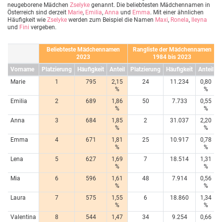
neugeborene Mädchen
Zselyke
genannt. Die beliebtesten Mädchennamen in
Österreich sind derzeit
Marie
,
Emilia
,
Anna
und
Emma
. Mit einer ähnlichen
Häufigkeit wie
Zselyke
werden zum Beispiel die Namen
Maxi
,
Ronela
,
Ileyna
und
Fini
vergeben.
Beliebteste Mädchennamen
Rangliste der Mädchennamen
2023
1984 bis 2023
Vorname
Platzierung
Häufigkeit
Anteil
Platzierung
Häufigkeit
Anteil
Marie
1
795
2,15
24
11.234
0,80
%
%
Emilia
2
689
1,86
50
7.733
0,55
%
%
Anna
3
684
1,85
2
31.037
2,20
%
%
Emma
4
671
1,81
25
10.917
0,78
%
%
Lena
5
627
1,69
7
18.514
1,31
%
%
Mia
6
596
1,61
48
7.914
0,56
%
%
Laura
7
575
1,55
6
18.860
1,34
%
%
Valentina
8
544
1,47
34
9.254
0,66