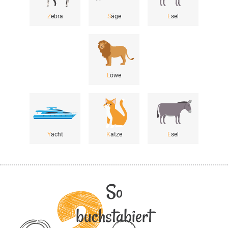
Z
ebra
S
äge
E
sel
L
öwe
Y
acht
K
atze
E
sel
So
buchstabiert