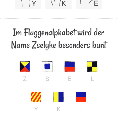
Im Flaggenalphabet wird der
Name Zselyke besonders bunt
Z
S
E
L
Y
K
E