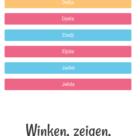
Delija
Djeila
Eladji
Eljida
Jadiel
Jelida
Winken, zeigen,