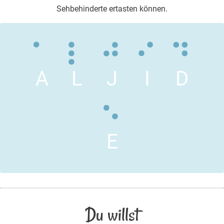
Sehbehinderte ertasten können.
A
L
J
I
D
E
Du willst