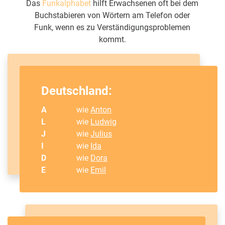
Das
Funkalphabet
hilft Erwachsenen oft bei dem
Buchstabieren von Wörtern am Telefon oder
Funk, wenn es zu Verständigungsproblemen
kommt.
Deutschland:
A
wie
Anton
L
wie
Ludwig
J
wie
Julius
I
wie
Ida
D
wie
Dora
E
wie
Emil