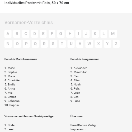
Individuelles Poster mit Foto, 50 x 70 cm
Vornamen-Verzeichnis
A
B
C
D
E
F
G
H
I
J
K
L
M
N
O
P
Q
R
S
T
U
V
W
X
Y
Z
Beliebte Mädchennamen
Beliebte Jungsnamen
1.
Marie
1.
Alexander
2.
Sophie
2.
Maximilian
3.
Maria
3.
Paul
4.
Charlotte
4.
Elias
5.
Emilia
5.
Noah
6.
Anna
6.
Felix
7.
Mia
7.
Leon
8.
Emma
8.
Ben
9.
Johanna
9.
Luca
10.
Sophia
Vornamen mit hohem Sozialprestige
Über uns
1.
Grete
SmartGenius Verlag
2.
Leevi
Impressum