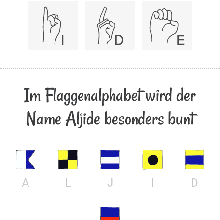
Im Flaggenalphabet wird der
Name Aljide besonders bunt
A
L
J
I
D