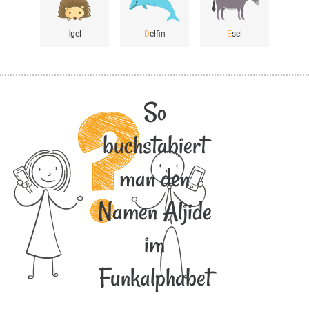
I
gel
D
elfin
E
sel
So
buchstabiert
man den
Namen Aljide
im
Funkalphabet