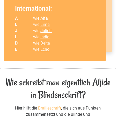
International:
A
wie
Alfa
L
wie
Lima
J
wie
Juliett
I
wie
India
D
wie
Delta
E
wie
Echo
Wie schreibt man eigentlich Aljide
in Blindenschrift?
Hier hilft die
Brailleschrift
, die sich aus Punkten
zusammensetzt und die Blinde und