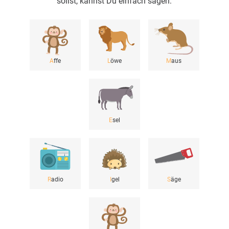
sollst, kannst Du einfach sagen:
A
ffe
L
öwe
M
aus
E
sel
R
adio
I
gel
S
äge