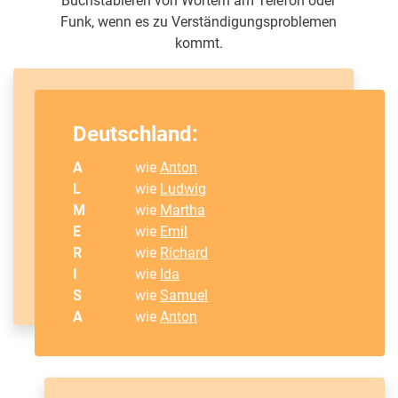
Buchstabieren von Wörtern am Telefon oder
Funk, wenn es zu Verständigungsproblemen
kommt.
Deutschland:
A
wie
Anton
L
wie
Ludwig
M
wie
Martha
E
wie
Emil
R
wie
Richard
I
wie
Ida
S
wie
Samuel
A
wie
Anton