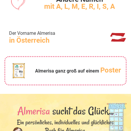
mit A, L, M, E, R, I, S, A
Der Vorname Almerisa
in Österreich
Poster
Almerisa ganz groß auf einem
Almerisa
sucht das Glück...
Ein persönliches, individuelles und glückliches
Buch für Almerisa.