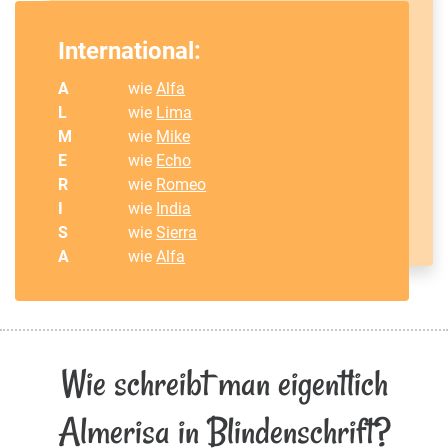
International:
A
wie
Alfa
L
wie
Lima
M
wie
Mike
E
wie
Echo
R
wie
Romeo
I
wie
India
S
wie
Sierra
A
wie
Alfa
Wie schreibt man eigentlich
Almerisa in Blindenschrift?