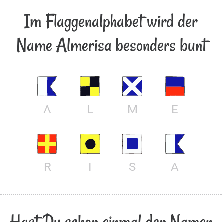
Im Flaggenalphabet wird der
Name Almerisa besonders bunt
A
L
M
E
R
I
S
A
Hast Du schon einmal den Namen