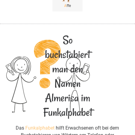
A
ffe
So
buchstabiert
man den
Namen
Almerisa im
Funkalphabet
Das
Funkalphabet
hilft Erwachsenen oft bei dem