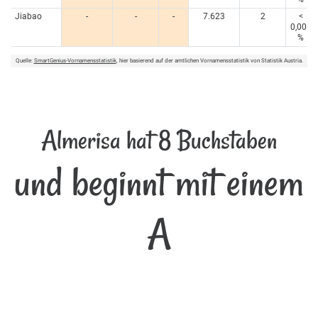
Jiabao
-
-
-
7.623
2
<
0,005
%
Quelle:
SmartGenius-Vornamensstatistik
, hier basierend auf der amtlichen Vornamensstatistik von Statistik Austria.
Almerisa hat 8 Buchstaben
und beginnt mit einem
A