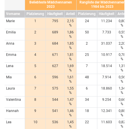
Beliebteste Mädchennamen
Rangliste der Mädchennamen
2023
1984 bis 2023
Vorname
Platzierung
Häufigkeit
Anteil
Platzierung
Häufigkeit
Anteil
Marie
1
795
2,15
24
11.234
0,80
%
%
Emilia
2
689
1,86
50
7.733
0,55
%
%
Anna
3
684
1,85
2
31.037
2,20
%
%
Emma
4
671
1,81
25
10.917
0,78
%
%
Lena
5
627
1,69
7
18.514
1,31
%
%
Mia
6
596
1,61
48
7.914
0,56
%
%
Laura
7
575
1,55
6
18.860
1,34
%
%
Valentina
8
544
1,47
34
9.254
0,66
%
%
Hannah
9
541
1,46
18
12.341
0,88
%
%
Lea
10
536
1,45
22
11.603
0,82
%
%