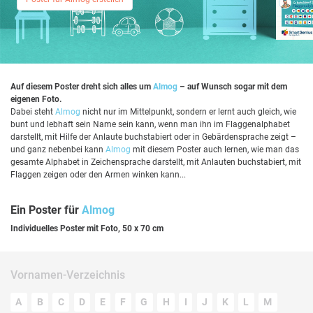
Auf diesem Poster dreht sich alles um
Almog
– auf Wunsch sogar mit dem
eigenen Foto.
Dabei steht
Almog
nicht nur im Mittelpunkt, sondern er lernt auch gleich, wie
bunt und lebhaft sein Name sein kann, wenn man ihn im Flaggenalphabet
darstellt, mit Hilfe der Anlaute buchstabiert oder in Gebärdensprache zeigt –
und ganz nebenbei kann
Almog
mit diesem Poster auch lernen, wie man das
gesamte Alphabet in Zeichensprache darstellt, mit Anlauten buchstabiert, mit
Flaggen zeigen oder den Armen winken kann...
Ein Poster für
Almog
Individuelles Poster mit Foto, 50 x 70 cm
Vornamen-Verzeichnis
A
B
C
D
E
F
G
H
I
J
K
L
M