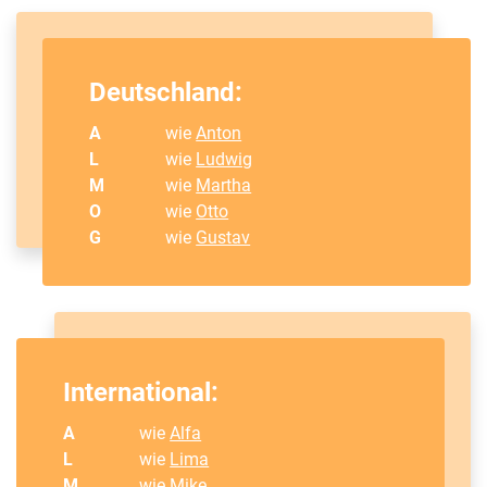
Deutschland:
A
wie
Anton
L
wie
Ludwig
M
wie
Martha
O
wie
Otto
G
wie
Gustav
International:
A
wie
Alfa
L
wie
Lima
M
wie
Mike