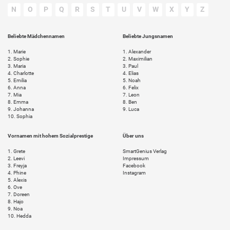
N
O
P
Q
R
S
T
U
V
W
X
Y
Z
Beliebte Mädchennamen
Beliebte Jungsnamen
1.
Marie
1.
Alexander
2.
Sophie
2.
Maximilian
3.
Maria
3.
Paul
4.
Charlotte
4.
Elias
5.
Emilia
5.
Noah
6.
Anna
6.
Felix
7.
Mia
7.
Leon
8.
Emma
8.
Ben
9.
Johanna
9.
Luca
10.
Sophia
Vornamen mit hohem Sozialprestige
Über uns
1.
Grete
SmartGenius Verlag
2.
Leevi
Impressum
3.
Freyja
Facebook
4.
Phine
Instagram
5.
Alexis
6.
Ove
7.
Doreen
8.
Hajo
9.
Noa
10.
Hedda