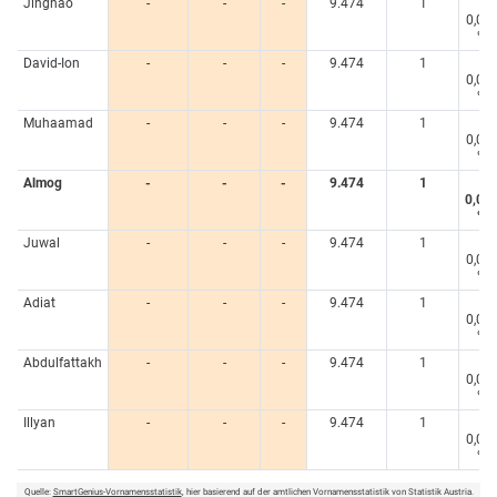
Jinghao
-
-
-
9.474
1
<
0,00
%
David-Ion
-
-
-
9.474
1
<
0,00
%
Muhaamad
-
-
-
9.474
1
<
0,00
%
Almog
-
-
-
9.474
1
<
0,00
%
Juwal
-
-
-
9.474
1
<
0,00
%
Adiat
-
-
-
9.474
1
<
0,00
%
Abdulfattakh
-
-
-
9.474
1
<
0,00
%
Illyan
-
-
-
9.474
1
<
0,00
%
Quelle:
SmartGenius-Vornamensstatistik
, hier basierend auf der amtlichen Vornamensstatistik von Statistik Austria.