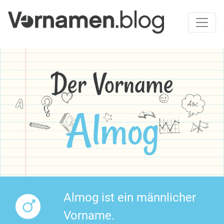
Der Vorname
Almog
Almog ist ein männlicher
Vorname.