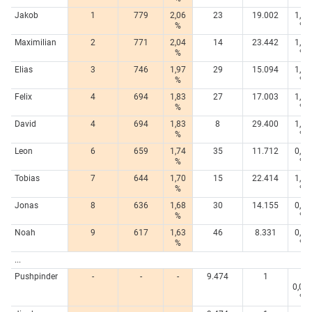
Jakob
1
779
2,06
23
19.002
1,27
%
%
Maximilian
2
771
2,04
14
23.442
1,57
%
%
Elias
3
746
1,97
29
15.094
1,01
%
%
Felix
4
694
1,83
27
17.003
1,14
%
%
David
4
694
1,83
8
29.400
1,96
%
%
Leon
6
659
1,74
35
11.712
0,78
%
%
Tobias
7
644
1,70
15
22.414
1,50
%
%
Jonas
8
636
1,68
30
14.155
0,95
%
%
Noah
9
617
1,63
46
8.331
0,56
%
%
...
Pushpinder
-
-
-
9.474
1
<
0,00
%