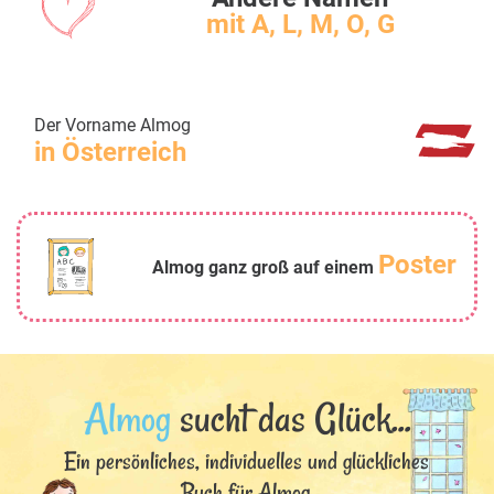
mit A, L, M, O, G
Der Vorname Almog
in Österreich
Poster
Almog ganz groß auf einem
Almog
sucht das Glück...
Ein persönliches, individuelles und glückliches
Buch für Almog.