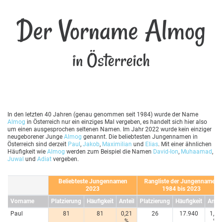
Der Vorname Almog
in Österreich
In den letzten 40 Jahren (genau genommen seit 1984) wurde der Name
Almog
in Österreich nur ein einziges Mal vergeben, es handelt sich hier also
um einen ausgesprochen seltenen Namen. Im Jahr 2022 wurde kein einziger
neugeborener Junge
Almog
genannt. Die beliebtesten Jungennamen in
Österreich sind derzeit
Paul
,
Jakob
,
Maximilian
und
Elias
. Mit einer ähnlichen
Häufigkeit wie
Almog
werden zum Beispiel die Namen
David-Ion
,
Muhaamad
,
Juwal
und
Adiat
vergeben.
Beliebteste Jungennamen
Rangliste der Jungennamen
2023
1984 bis 2023
Vorname
Platzierung
Häufigkeit
Anteil
Platzierung
Häufigkeit
Antei
Paul
81
81
0,21
26
17.940
1,20
%
%