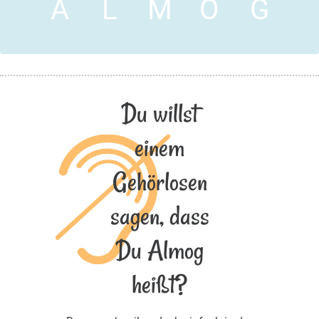
A
L
M
O
G
Du willst
einem
Gehörlosen
sagen, dass
Du Almog
heißt?