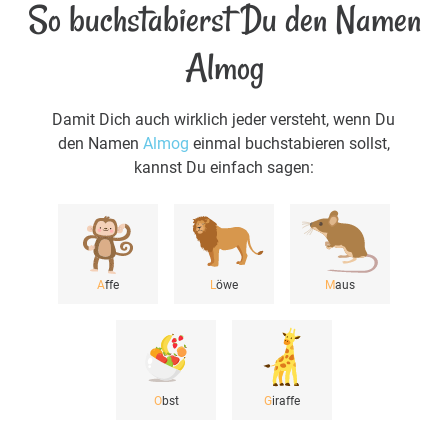
So buchstabierst Du den Namen
Almog
Damit Dich auch wirklich jeder versteht, wenn Du
den Namen
Almog
einmal buchstabieren sollst,
kannst Du einfach sagen:
A
ffe
L
öwe
M
aus
O
bst
G
iraffe