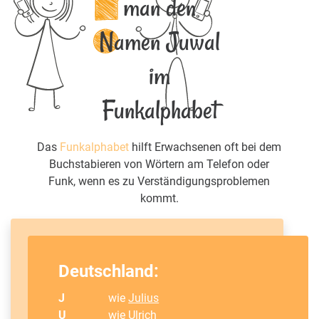
man den
Namen Juwal
im
Funkalphabet
Das
Funkalphabet
hilft Erwachsenen oft bei dem
Buchstabieren von Wörtern am Telefon oder
Funk, wenn es zu Verständigungsproblemen
kommt.
Deutschland:
J
wie
Julius
U
wie
Ulrich