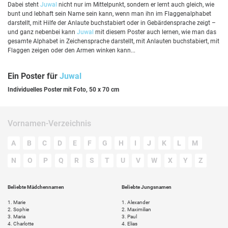
Dabei steht
Juwal
nicht nur im Mittelpunkt, sondern er lernt auch gleich, wie
bunt und lebhaft sein Name sein kann, wenn man ihn im Flaggenalphabet
darstellt, mit Hilfe der Anlaute buchstabiert oder in Gebärdensprache zeigt –
und ganz nebenbei kann
Juwal
mit diesem Poster auch lernen, wie man das
gesamte Alphabet in Zeichensprache darstellt, mit Anlauten buchstabiert, mit
Flaggen zeigen oder den Armen winken kann...
Ein Poster für
Juwal
Individuelles Poster mit Foto, 50 x 70 cm
Vornamen-Verzeichnis
A
B
C
D
E
F
G
H
I
J
K
L
M
N
O
P
Q
R
S
T
U
V
W
X
Y
Z
Beliebte Mädchennamen
Beliebte Jungsnamen
1.
Marie
1.
Alexander
2.
Sophie
2.
Maximilian
3.
Maria
3.
Paul
4.
Charlotte
4.
Elias