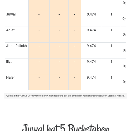
0,00
%
Juwal
-
-
-
9.474
1
<
0,00
%
Adiat
-
-
-
9.474
1
<
0,00
%
Abdulfattakh
-
-
-
9.474
1
<
0,00
%
Illyan
-
-
-
9.474
1
<
0,00
%
Halef
-
-
-
9.474
1
<
0,00
%
Quelle:
SmartGenius-Vornamensstatistik
, hier basierend auf der amtlichen Vornamensstatistik von Statistik Austria.
Juwal hat 5 Buchstaben