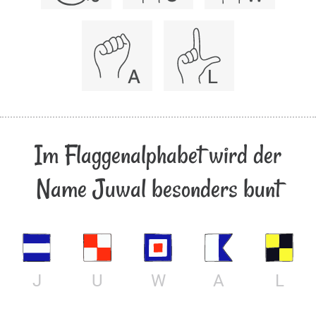
Im Flaggenalphabet wird der
Name Juwal besonders bunt
J
U
W
A
L