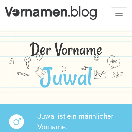
Der Vorname
Juwal
Juwal ist ein männlicher
Vorname.