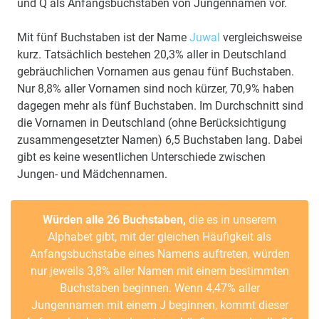
und Q als Anfangsbuchstaben von Jungennamen vor.
Mit fünf Buchstaben ist der Name
Juwal
vergleichsweise
kurz. Tatsächlich bestehen 20,3% aller in Deutschland
gebräuchlichen Vornamen aus genau fünf Buchstaben.
Nur 8,8% aller Vornamen sind noch kürzer, 70,9% haben
dagegen mehr als fünf Buchstaben. Im Durchschnitt sind
die Vornamen in Deutschland (ohne Berücksichtigung
zusammengesetzter Namen) 6,5 Buchstaben lang. Dabei
gibt es keine wesentlichen Unterschiede zwischen
Jungen- und Mädchennamen.
Würden alle 26 Buchstaben,
die es in unserem
Alphabet gibt, mit der gleichen Häufigkeit als
Anfangsbuchstabe eines Namens auftreten, würden
nur jeweils 3,8% aller Namen mit einem bestimmten
Buchstaben beginnen. Wenn 4,47% aller
Jungennamen mit einem J beginnen, kommt dieser