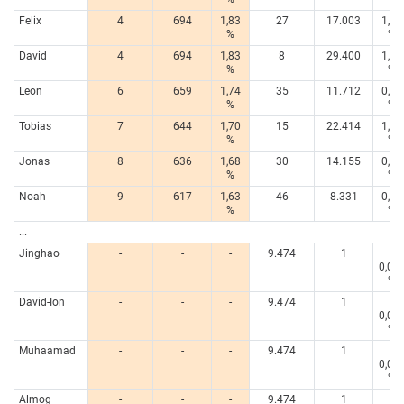
Felix
4
694
1,83
27
17.003
1,14
%
%
David
4
694
1,83
8
29.400
1,96
%
%
Leon
6
659
1,74
35
11.712
0,78
%
%
Tobias
7
644
1,70
15
22.414
1,50
%
%
Jonas
8
636
1,68
30
14.155
0,95
%
%
Noah
9
617
1,63
46
8.331
0,56
%
%
...
Jinghao
-
-
-
9.474
1
<
0,00
%
David-Ion
-
-
-
9.474
1
<
0,00
%
Muhaamad
-
-
-
9.474
1
<
0,00
%
Almog
-
-
-
9.474
1
<