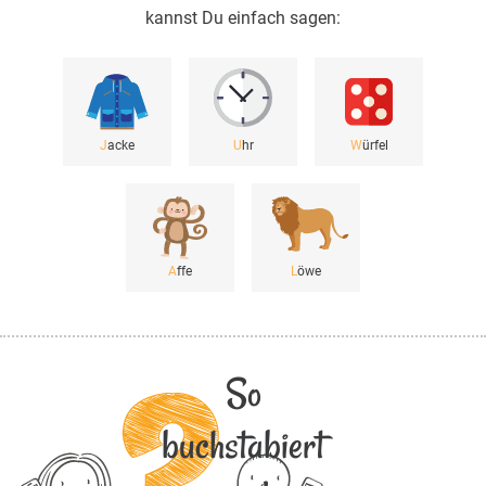
kannst Du einfach sagen:
J
acke
U
hr
W
ürfel
A
ffe
L
öwe
So
buchstabiert