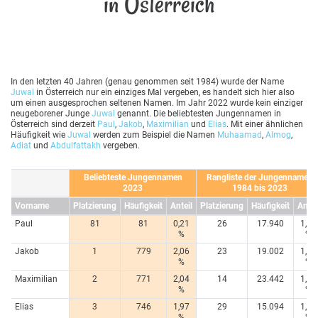
in Österreich
In den letzten 40 Jahren (genau genommen seit 1984) wurde der Name
Juwal
in Österreich nur ein einziges Mal vergeben, es handelt sich hier also
um einen ausgesprochen seltenen Namen. Im Jahr 2022 wurde kein einziger
neugeborener Junge
Juwal
genannt. Die beliebtesten Jungennamen in
Österreich sind derzeit
Paul
,
Jakob
,
Maximilian
und
Elias
. Mit einer ähnlichen
Häufigkeit wie
Juwal
werden zum Beispiel die Namen
Muhaamad
,
Almog
,
Adiat
und
Abdulfattakh
vergeben.
Beliebteste Jungennamen
Rangliste der Jungennamen
2023
1984 bis 2023
Vorname
Platzierung
Häufigkeit
Anteil
Platzierung
Häufigkeit
Antei
Paul
81
81
0,21
26
17.940
1,20
%
%
Jakob
1
779
2,06
23
19.002
1,27
%
%
Maximilian
2
771
2,04
14
23.442
1,57
%
%
Elias
3
746
1,97
29
15.094
1,01
%
%