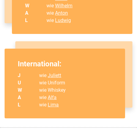
W
wie
Wilhelm
A
wie
Anton
L
wie
Ludwig
International:
J
wie
Juliett
U
wie Uniform
W
wie Whiskey
A
wie
Alfa
L
wie
Lima