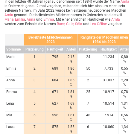
In den letzten 40 Jahren (genau genommen seit 1984) wurde der Name
Amla
in Österreich genau 2-mal vergeben, es handelt sich hier also um einen sehr
seltenen Namen. Im Jahr 2022 wurde kein einziges neugeborenes Mädchen
Amla
genannt. Die beliebtesten Mädchennamen in Österreich sind derzeit
Marie
,
Emilia
,
Anna
und
Emma
. Mit einer ähnlichen Häufigkeit wie
Amla
werden zum Beispiel die Namen
Buce
,
Cate
,
Sóla
und
Lea-Céline
vergeben.
Beliebteste Mädchennamen
Rangliste der Mädchennamen
2023
1984 bis 2023
Vorname
Platzierung
Häufigkeit
Anteil
Platzierung
Häufigkeit
Anteil
Marie
1
795
2,15
24
11.234
0,80
%
%
Emilia
2
689
1,86
50
7.733
0,55
%
%
Anna
3
684
1,85
2
31.037
2,20
%
%
Emma
4
671
1,81
25
10.917
0,78
%
%
Lena
5
627
1,69
7
18.514
1,31
%
%
Mia
6
596
1,61
48
7.914
0,56
%
%
Laura
7
575
1,55
6
18.860
1,34
%
%