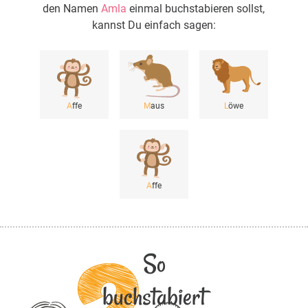
den Namen
Amla
einmal buchstabieren sollst,
kannst Du einfach sagen:
A
ffe
M
aus
L
öwe
A
ffe
So
buchstabiert