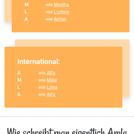
M
wie
Martha
L
wie
Ludwig
A
wie
Anton
International:
A
wie
Alfa
M
wie
Mike
L
wie
Lima
A
wie
Alfa
Wie schreibt man eigentlich Amla