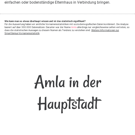
einfachen oder bodenständige Elternhaus in Verbindung bringen.
Wie kann man so etwas überhaupt wissen und ist das statistisch signifikant?
Für die Auswertung haben wir amtliche Vornamensstatistiken mit soziodemografischen Daten kombiniert. Die Analyse
basiert auf über 300.000 Datensätzen. Darunter war der Name
Amla
allerdings nur vergleichsweise selten vertreten, so
dass die statistischen Aussagen zu diesem Namen als Tendenz zu verstehen sind.
Weitere Informationen zur
SmartGenius-Vornamensstatistik
.
Amla in der
Hauptstadt