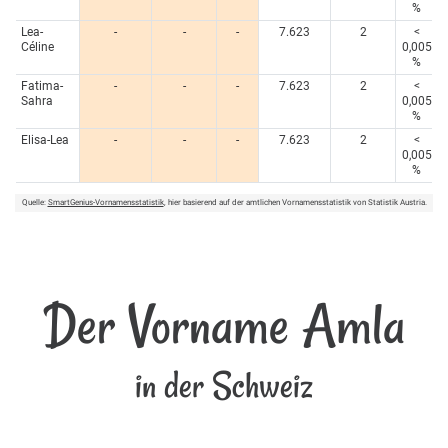
%
Lea-
-
-
-
7.623
2
<
Céline
0,005
%
Fatima-
-
-
-
7.623
2
<
Sahra
0,005
%
Elisa-Lea
-
-
-
7.623
2
<
0,005
%
Quelle:
SmartGenius-Vornamensstatistik
, hier basierend auf der amtlichen Vornamensstatistik von Statistik Austria.
Der Vorname Amla
in der Schweiz