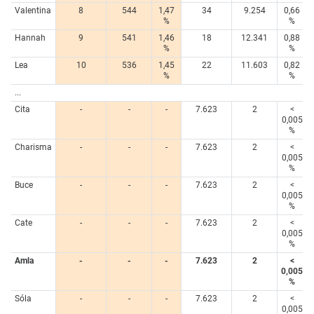
Valentina
8
544
1,47
34
9.254
0,66
%
%
Hannah
9
541
1,46
18
12.341
0,88
%
%
Lea
10
536
1,45
22
11.603
0,82
%
%
...
Cita
-
-
-
7.623
2
<
0,005
%
Charisma
-
-
-
7.623
2
<
0,005
%
Buce
-
-
-
7.623
2
<
0,005
%
Cate
-
-
-
7.623
2
<
0,005
%
Amla
-
-
-
7.623
2
<
0,005
%
Sóla
-
-
-
7.623
2
<
0,005