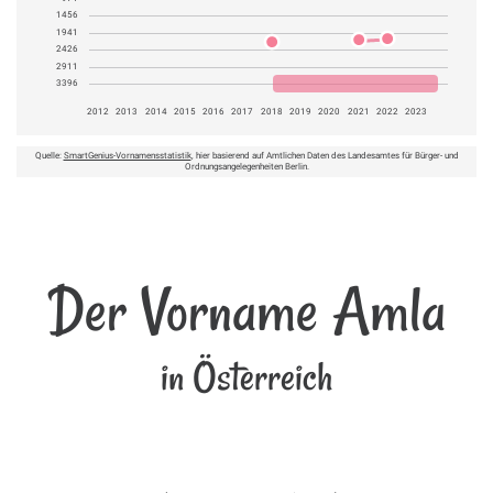
1456
1941
2426
2911
3396
2012
2013
2014
2015
2016
2017
2018
2019
2020
2021
2022
2023
Quelle:
SmartGenius-Vornamensstatistik
, hier basierend auf Amtlichen Daten des Landesamtes für Bürger- und
Ordnungsangelegenheiten Berlin.
Der Vorname Amla
in Österreich