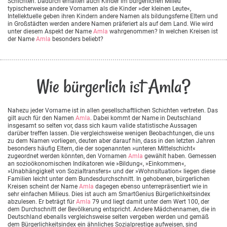
Schichten. Dadurch erhalten auch Kinder im bürgerlichen Milieu
typischerweise andere Vornamen als die Kinder »der kleinen Leute«,
Intellektuelle geben ihren Kindern andere Namen als bildungsferne Eltern und
in Großstädten werden andere Namen präferiert als auf dem Land. Wie wird
unter diesem Aspekt der Name
Amla
wahrgenommen? In welchen Kreisen ist
der Name
Amla
besonders beliebt?
Wie bürgerlich ist Amla?
Nahezu jeder Vorname ist in allen gesellschaftlichen Schichten vertreten. Das
gilt auch für den Namen
Amla
. Dabei kommt der Name in Deutschland
insgesamt so selten vor, dass sich kaum valide statistische Aussagen
darüber treffen lassen. Die vergleichsweise wenigen Beobachtungen, die uns
zu dem Namen vorliegen, deuten aber darauf hin, dass in den letzten Jahren
besonders häufig Eltern, die der sogenannten »unteren Mittelschicht«
zugeordnet werden könnten, den Vornamen
Amla
gewählt haben. Gemessen
an sozioökonomischen Indikatoren wie »Bildung«, »Einkommen«,
»Unabhängigkeit von Sozialtransfers« und der »Wohnsituation« liegen diese
Familien leicht unter dem Bundesdurchschnitt. In gehobenen, bürgerlichen
Kreisen scheint der Name
Amla
dagegen ebenso unterrepräsentiert wie in
sehr einfachen Milieus. Dies ist auch am SmartGenius Bürgerlichkeitsindex
abzulesen. Er beträgt für
Amla
79 und liegt damit unter dem Wert 100, der
dem Durchschnitt der Bevölkerung entspricht. Andere Mädchennamen, die in
Deutschland ebenalls vergleichsweise selten vergeben werden und gemäß
dem Bürgerlichkeitsindex ein ähnliches Sozialprestige aufweisen, sind