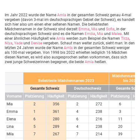
Im Jahr 2022 wurde der Name
Amla
in der gesamten Schweiz genau 4-mal
vergeben (davon 3-mal im deutschsprachigen Gebiet der Schweiz), es handelt
sich hier also um einen eher seltenen Namen. Die beliebtesten
Mädchennamen in der Schweiz sind derzeit
Emma
,
Mia
und
Sofia
, in der
deutschsprachigen Schweiz sind es die Namen
Emilia
,
Mia
und
Malea
. Mit
einer ähnlichen Häufigkeit wie
Amla
werden zum Beispiel die Namen
Tirza
,
Niya
,
Yade
und
Denise
vergeben. Schaut man weiter zurück, sieht man: In den
letzten 24 Jahren wurde der Name
Amla
in der gesamten Schweiz weniger
als 100-mal vergeben. Von 1998 bis 2022 erhielten lediglich 16 Mädchen
diesen Namen, es wird also ausgesprochen selten vorkommen, dass sich
zwei junge Schweizerinnen begegnen, die beide
Amla
heißen.
Mädchennamen 
Beliebteste Mädchennamen 2023
bis 2023
Gesamte Schweiz
Deutschschweiz
Gesamte Schw
Vorname
Platzierung
Häufigkeit
Platzierung
Häufigkeit
Platzierung
Häuf
Mia
2
356
2
272
6
7
Emma
1
361
4
238
3
7
Elena
6
280
6
216
11
6
Lina
5
289
4
238
20
4
Mila
7
267
7
214
39
3