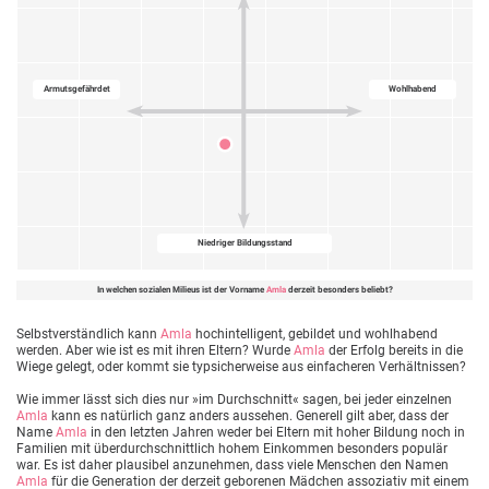
Armutsgefährdet
Wohlhabend
Niedriger Bildungsstand
In welchen sozialen Milieus ist der Vorname
Amla
derzeit besonders beliebt?
Selbstverständlich kann
Amla
hochintelligent, gebildet und wohlhabend
werden. Aber wie ist es mit ihren Eltern? Wurde
Amla
der Erfolg bereits in die
Wiege gelegt, oder kommt sie typsicherweise aus einfacheren Verhältnissen?
Wie immer lässt sich dies nur »im Durchschnitt« sagen, bei jeder einzelnen
Amla
kann es natürlich ganz anders aussehen. Generell gilt aber, dass der
Name
Amla
in den letzten Jahren weder bei Eltern mit hoher Bildung noch in
Familien mit überdurchschnittlich hohem Einkommen besonders populär
war. Es ist daher plausibel anzunehmen, dass viele Menschen den Namen
Amla
für die Generation der derzeit geborenen Mädchen assoziativ mit einem