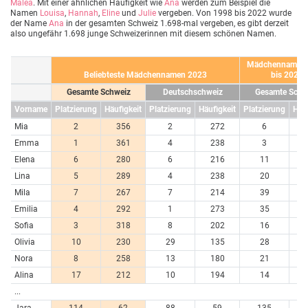
Malea
. Mit einer ähnlichen Häufigkeit wie
Ana
werden zum Beispiel die
Namen
Louisa
,
Hannah
,
Eline
und
Julie
vergeben. Von 1998 bis 2022 wurde
der Name
Ana
in der gesamten Schweiz 1.698-mal vergeben, es gibt derzeit
also ungefähr 1.698 junge Schweizerinnen mit diesem schönen Namen.
Mädchennamen 
Beliebteste Mädchennamen 2023
bis 2023
Gesamte Schweiz
Deutschschweiz
Gesamte Schw
Vorname
Platzierung
Häufigkeit
Platzierung
Häufigkeit
Platzierung
Häuf
Mia
2
356
2
272
6
7
Emma
1
361
4
238
3
7
Elena
6
280
6
216
11
6
Lina
5
289
4
238
20
4
Mila
7
267
7
214
39
3
Emilia
4
292
1
273
35
3
Sofia
3
318
8
202
16
5
Olivia
10
230
29
135
28
4
Nora
8
258
13
180
21
4
Alina
17
212
10
194
14
5
...