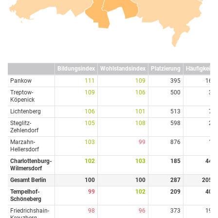
Bildungsindex
Wohlstandsindex
Platzierung
Häufigkeit
Pankow
111
109
395
16
Treptow-
109
106
500
3
Köpenick
Lichtenberg
106
101
513
7
Steglitz-
105
108
598
2
Zehlendorf
Marzahn-
103
99
876
1
Hellersdorf
Charlottenburg-
102
103
185
44
Wilmersdorf
Gesamt Berlin
100
100
287
205
Tempelhof-
99
102
209
40
Schöneberg
Friedrichshain-
98
96
373
19
Kreuzberg