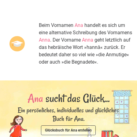
Beim Vornamen
Ana
handelt es sich um
eine alternative Schreibung des Vornamens
Anna
. Der Vorname
Anna
geht letztlich auf
das hebräische Wort »hannā« zurück. Er
bedeutet daher so viel wie »die Anmutige«
oder auch »die Begnadete«.
Ana
sucht das Glück...
Ein persönliches, individuelles und glückliches
Buch für Ana.
Glücksbuch für Ana erstellen