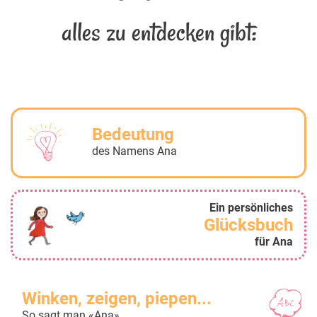
alles zu entdecken gibt:
Bedeutung
des Namens Ana
Ein persönliches
Glücksbuch
für Ana
Winken, zeigen, piepen...
So sagt man «Ana»