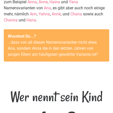
zum Beispiel
Anna
,
Anne
,
Haina
und
Yana
Namensvarianten von
Ana
, es gibt aber auch noch einige
mehr, nämlich
Ann
,
Yahna
,
Annè
, und
Chana
sowie auch
Channa
und
Hana
.
Wusstest Du...?
...dass von all diesen Namensvarianten nicht etwa
Ana
, sondern
Anna
die in den letzten Jahren von
jungen Eltern am häufigsten gewählte Variante ist?
Wer nennt sein Kind