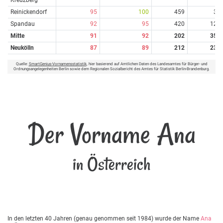
Reinickendorf
95
100
459
3
Spandau
92
95
420
12
Mitte
91
92
202
35
Neukölln
87
89
212
23
Quelle:
SmartGenius-Vornamensstatistik
, hier basierend auf Amtlichen Daten des Landesamtes für Bürger- und
Ordnungsangelegenheiten Berlin sowie dem Regionalen Sozialbericht des Amtes für Statistik Berlin-Brandenburg.
Der Vorname Ana
in Österreich
In den letzten 40 Jahren (genau genommen seit 1984) wurde der Name
Ana