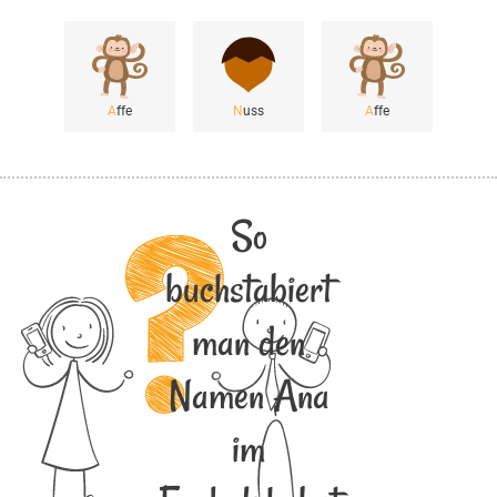
A
ffe
N
uss
A
ffe
So
buchstabiert
man den
Namen Ana
im