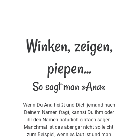
Winken, zeigen,
piepen...
So sagt man »Ana«
Wenn Du Ana heißt und Dich jemand nach
Deinem Namen fragt, kannst Du ihm oder
ihr den Namen natürlich einfach sagen.
Manchmal ist das aber gar nicht so leicht,
zum Beispiel, wenn es laut ist und man