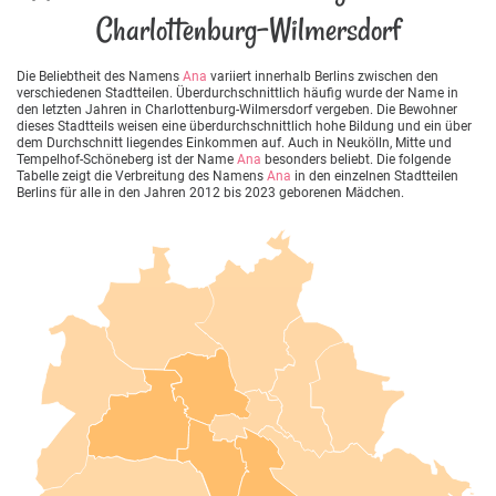
Charlottenburg-Wilmersdorf
Die Beliebtheit des Namens
Ana
variiert innerhalb Berlins zwischen den
verschiedenen Stadtteilen. Überdurchschnittlich häufig wurde der Name in
den letzten Jahren in Charlottenburg-Wilmersdorf vergeben. Die Bewohner
dieses Stadtteils weisen eine überdurchschnittlich hohe Bildung und ein über
dem Durchschnitt liegendes Einkommen auf. Auch in Neukölln, Mitte und
Tempelhof-Schöneberg ist der Name
Ana
besonders beliebt. Die folgende
Tabelle zeigt die Verbreitung des Namens
Ana
in den einzelnen Stadtteilen
Berlins für alle in den Jahren 2012 bis 2023 geborenen Mädchen.