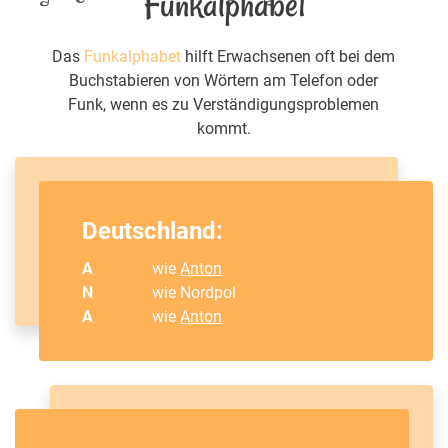
Funkalphabet
Das
Funkalphabet
hilft Erwachsenen oft bei dem
Buchstabieren von Wörtern am Telefon oder
Funk, wenn es zu Verständigungsproblemen
kommt.
Deutschland:
A
wie
Anton
N
wie Nordpol
A
wie
Anton