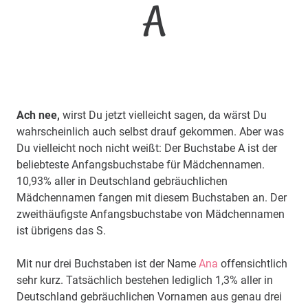
A
Ach nee,
wirst Du jetzt vielleicht sagen, da wärst Du
wahrscheinlich auch selbst drauf gekommen. Aber was
Du vielleicht noch nicht weißt: Der Buchstabe A ist der
beliebteste Anfangsbuchstabe für Mädchennamen.
10,93% aller in Deutschland gebräuchlichen
Mädchennamen fangen mit diesem Buchstaben an. Der
zweithäufigste Anfangsbuchstabe von Mädchennamen
ist übrigens das S.
Mit nur drei Buchstaben ist der Name
Ana
offensichtlich
sehr kurz. Tatsächlich bestehen lediglich 1,3% aller in
Deutschland gebräuchlichen Vornamen aus genau drei