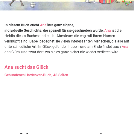
In diesem Buch erlebt
Ana
ihre ganz eigene,
individuelle Geschichte, die speziell für sie geschrieben wurde.
Ana
ist die
Heldin dieses Buches und erlebt Abenteuer, die eng mit ihrem Namen
verknüpft sind. Dabei begegnet sie vielen interessanten Menschen, die alle auf
unterschiedliche Art ihr Glück gefunden haben, und am Ende findet auch
Ana
das Glück und zwar dort, wo sie es ganz sicher nie wieder verlieren wird.
Ana
sucht das Glück
Gebundenes Hardcover-Buch, 48 Seiten