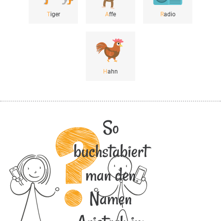
T
iger
A
ffe
R
adio
H
ahn
So
buchstabiert
man den
Namen