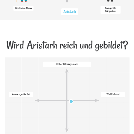
Der kleine Mann
Das große
Aristarh
Bürgertum
Wird Aristarh reich und gebildet?
Hoher Bildungsstand
Armutsgefährdet
Wohlhabend