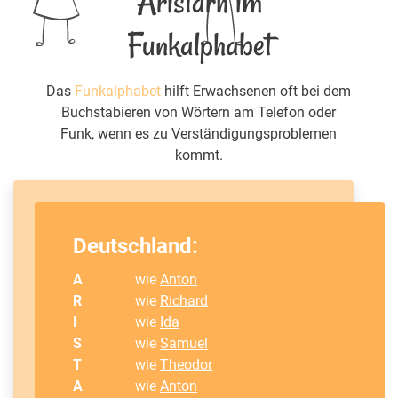
Aristarh im
Funkalphabet
Das
Funkalphabet
hilft Erwachsenen oft bei dem
Buchstabieren von Wörtern am Telefon oder
Funk, wenn es zu Verständigungsproblemen
kommt.
Deutschland:
A
wie
Anton
R
wie
Richard
I
wie
Ida
S
wie
Samuel
T
wie
Theodor
A
wie
Anton