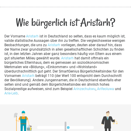
Wie bürgerlich ist Aristarh?
Der Vorname
Aristarh
ist in Deutschland so selten, dass es kaum möglich ist,
valide statistische Aussagen über ihn zu treffen. Die vergleichsweise wenigen
Beobachtungen, die uns zu
Aristarh
vorliegen, deuten aber darauf hin, dass
der Name zwar grundsätzlich in allen gesellschaftlichen Schichten zu finden
ist, in den letzten Jahren aber ganz besonders häufig von Eltern aus einem
gut situierten Milieu gewählt wurde.
Aristarh
hat damit oftmals ein
bürgerliches Elternhaus, dem es gemessen an sozioökonomischen
Merkmalen wie »Bildung«, »Einkommen« und »Wohlstand«
überdurchschnittlich gut geht. Der SmartGenius Bürgerlichkeitsindex für den
Vornamen
Aristarh
beträgt 110 (der Wert 100 entspricht dem Durchschnitt
der Bevölkerung). Andere Jungennamen, die in Deutschland ebenfalls eher
selten sind und gemäß dem Bürgerlichkeitsindex ein ähnlich hohes
Sozialprestige aufweisen, sind zum Beispiel
Arinzechukwu
,
Arifeoluwa
und
Arie-Leib
.