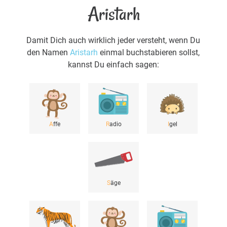
Aristarh
Damit Dich auch wirklich jeder versteht, wenn Du
den Namen
Aristarh
einmal buchstabieren sollst,
kannst Du einfach sagen:
A
ffe
R
adio
I
gel
S
äge