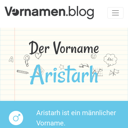
Der Vorname
Aristarh
Aristarh ist ein männlicher
Vorname.