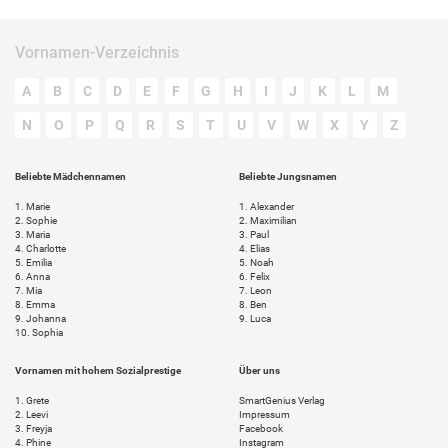
Vornamen-Verzeichnis
A
B
C
D
E
F
G
H
I
J
K
L
M
N
O
P
Q
R
S
T
U
V
W
X
Y
Z
Beliebte Mädchennamen
Beliebte Jungsnamen
1.
Marie
1.
Alexander
2.
Sophie
2.
Maximilian
3.
Maria
3.
Paul
4.
Charlotte
4.
Elias
5.
Emilia
5.
Noah
6.
Anna
6.
Felix
7.
Mia
7.
Leon
8.
Emma
8.
Ben
9.
Johanna
9.
Luca
10.
Sophia
Vornamen mit hohem Sozialprestige
Über uns
1.
Grete
SmartGenius Verlag
2.
Leevi
Impressum
3.
Freyja
Facebook
4.
Phine
Instagram