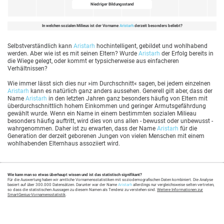
Niedriger Bildungsstand
In welchen sozialen Milieus ist der Vorname
Aristarh
derzeit besonders beliebt?
Selbstverständlich kann
Aristarh
hochintelligent, gebildet und wohlhabend
werden. Aber wie ist es mit seinen Eltern? Wurde
Aristarh
der Erfolg bereits in
die Wiege gelegt, oder kommt er typsicherweise aus einfacheren
Verhältnissen?
Wie immer lässt sich dies nur »im Durchschnitt« sagen, bei jedem einzelnen
Aristarh
kann es natürlich ganz anders aussehen. Generell gilt aber, dass der
Name
Aristarh
in den letzten Jahren ganz besonders häufig von Eltern mit
überdurchschnittlich hohem Einkommen und geringer Armutsgefährdung
gewählt wurde. Wenn ein Name in einem bestimmten sozialen Milieau
besonders häufig auftritt, wird dies von uns allen - bewusst oder unbewusst -
wahrgenommen. Daher ist zu erwarten, dass der Name
Aristarh
für die
Generation der derzeit geborenen Jungen von vielen Menschen mit einem
wohlhabenden Elternhaus assoziiert wird.
Wie kann man so etwas überhaupt wissen und ist das statistisch signifikant?
Für die Auswertung haben wir amtliche Vornamensstatistiken mit soziodemografischen Daten kombiniert. Die Analyse
basiert auf über 300.000 Datensätzen. Darunter war der Name
Aristarh
allerdings nur vergleichsweise selten vertreten,
so dass die statistischen Aussagen zu diesem Namen als Tendenz zu verstehen sind.
Weitere Informationen zur
SmartGenius-Vornamensstatistik
.