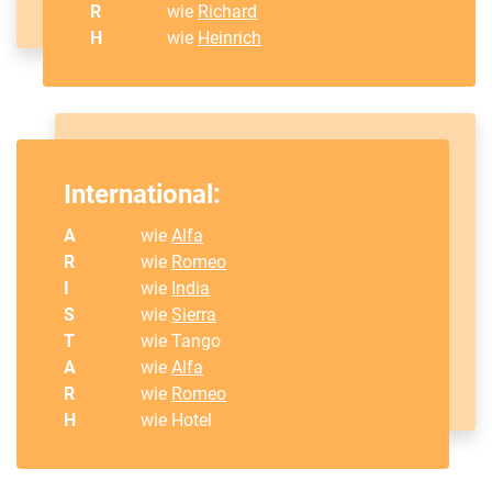
R
wie
Richard
H
wie
Heinrich
International:
A
wie
Alfa
R
wie
Romeo
I
wie
India
S
wie
Sierra
T
wie Tango
A
wie
Alfa
R
wie
Romeo
H
wie Hotel