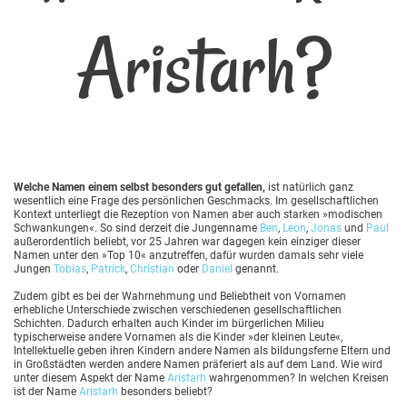
Aristarh?
Welche Namen einem selbst besonders gut gefallen,
ist natürlich ganz
wesentlich eine Frage des persönlichen Geschmacks. Im gesellschaftlichen
Kontext unterliegt die Rezeption von Namen aber auch starken »modischen
Schwankungen«. So sind derzeit die Jungenname
Ben
,
Leon
,
Jonas
und
Paul
außerordentlich beliebt, vor 25 Jahren war dagegen kein einziger dieser
Namen unter den »Top 10« anzutreffen, dafür wurden damals sehr viele
Jungen
Tobias
,
Patrick
,
Christian
oder
Daniel
genannt.
Zudem gibt es bei der Wahrnehmung und Beliebtheit von Vornamen
erhebliche Unterschiede zwischen verschiedenen gesellschaftlichen
Schichten. Dadurch erhalten auch Kinder im bürgerlichen Milieu
typischerweise andere Vornamen als die Kinder »der kleinen Leute«,
Intellektuelle geben ihren Kindern andere Namen als bildungsferne Eltern und
in Großstädten werden andere Namen präferiert als auf dem Land. Wie wird
unter diesem Aspekt der Name
Aristarh
wahrgenommen? In welchen Kreisen
ist der Name
Aristarh
besonders beliebt?