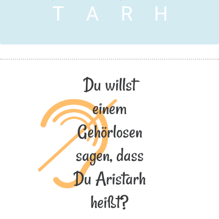
T
A
R
H
Du willst
einem
Gehörlosen
sagen, dass
Du Aristarh
heißt?