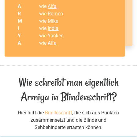
A
wie
Alfa
R
wie
Romeo
M
wie
Mike
I
wie
India
Y
wie Yankee
A
wie
Alfa
Wie schreibt man eigentlich
Armiya in Blindenschrift?
Hier hilft die
Brailleschrift
, die sich aus Punkten
zusammensetzt und die Blinde und
Sehbehinderte ertasten können.