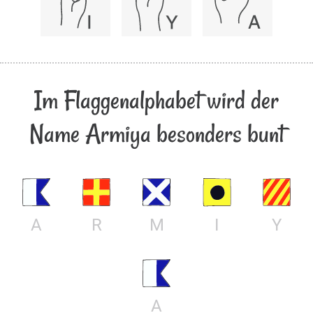
Im Flaggenalphabet wird der
Name Armiya besonders bunt
A
R
M
I
Y
A