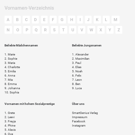
Vornamen-Verzeichnis
A
B
C
D
E
F
G
H
I
J
K
L
M
N
O
P
Q
R
S
T
U
V
W
X
Y
Z
Beliebte Mädchennamen
Beliebte Jungsnamen
1.
Marie
1.
Alexander
2.
Sophie
2.
Maximilian
3.
Maria
3.
Paul
4.
Charlotte
4.
Elias
5.
Emilia
5.
Noah
6.
Anna
6.
Felix
7.
Mia
7.
Leon
8.
Emma
8.
Ben
9.
Johanna
9.
Luca
10.
Sophia
Vornamen mit hohem Sozialprestige
Über uns
1.
Grete
SmartGenius Verlag
2.
Leevi
Impressum
3.
Freyja
Facebook
4.
Phine
Instagram
5.
Alexis
6.
Ove