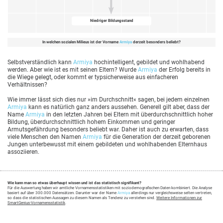
Niedriger Bildungsstand
In welchen sozialen Milieus ist der Vorname
Armiya
derzeit besonders beliebt?
Selbstverständlich kann
Armiya
hochintelligent, gebildet und wohlhabend
werden. Aber wie ist es mit seinen Eltern? Wurde
Armiya
der Erfolg bereits in
die Wiege gelegt, oder kommt er typsicherweise aus einfacheren
Verhältnissen?
Wie immer lässt sich dies nur »im Durchschnitt« sagen, bei jedem einzelnen
Armiya
kann es natürlich ganz anders aussehen. Generell gilt aber, dass der
Name
Armiya
in den letzten Jahren bei Eltern mit überdurchschnittlich hoher
Bildung, überdurchschnittlich hohem Einkommen und geringer
Armutsgefährdung besonders beliebt war. Daher ist auch zu erwarten, dass
viele Menschen den Namen
Armiya
für die Generation der derzeit geborenen
Jungen unterbewusst mit einem gebildeten und wohlhabenden Elternhaus
assoziieren.
Wie kann man so etwas überhaupt wissen und ist das statistisch signifikant?
Für die Auswertung haben wir amtliche Vornamensstatistiken mit soziodemografischen Daten kombiniert. Die Analyse
basiert auf über 300.000 Datensätzen. Darunter war der Name
Armiya
allerdings nur vergleichsweise selten vertreten,
so dass die statistischen Aussagen zu diesem Namen als Tendenz zu verstehen sind.
Weitere Informationen zur
SmartGenius-Vornamensstatistik
.