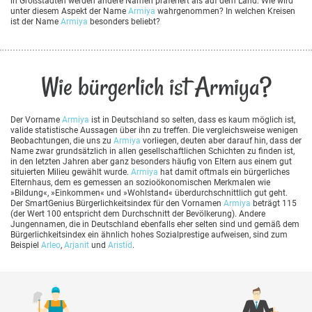
in Großstädten werden andere Namen präferiert als auf dem Land. Wie wird
unter diesem Aspekt der Name
Armiya
wahrgenommen? In welchen Kreisen
ist der Name
Armiya
besonders beliebt?
Wie bürgerlich ist Armiya?
Der Vorname
Armiya
ist in Deutschland so selten, dass es kaum möglich ist,
valide statistische Aussagen über ihn zu treffen. Die vergleichsweise wenigen
Beobachtungen, die uns zu
Armiya
vorliegen, deuten aber darauf hin, dass der
Name zwar grundsätzlich in allen gesellschaftlichen Schichten zu finden ist,
in den letzten Jahren aber ganz besonders häufig von Eltern aus einem gut
situierten Milieu gewählt wurde.
Armiya
hat damit oftmals ein bürgerliches
Elternhaus, dem es gemessen an sozioökonomischen Merkmalen wie
»Bildung«, »Einkommen« und »Wohlstand« überdurchschnittlich gut geht.
Der SmartGenius Bürgerlichkeitsindex für den Vornamen
Armiya
beträgt 115
(der Wert 100 entspricht dem Durchschnitt der Bevölkerung). Andere
Jungennamen, die in Deutschland ebenfalls eher selten sind und gemäß dem
Bürgerlichkeitsindex ein ähnlich hohes Sozialprestige aufweisen, sind zum
Beispiel
Arleo
,
Arjanit
und
Aristid
.