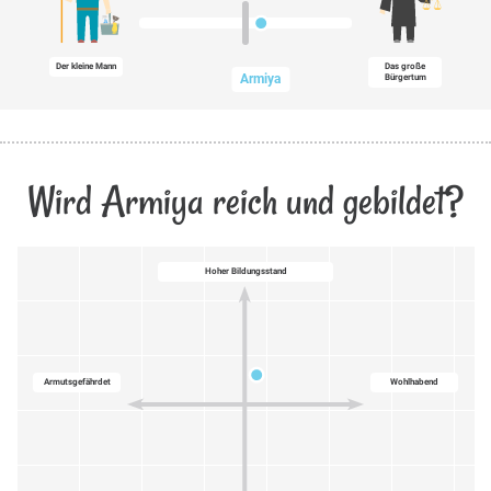
Der kleine Mann
Das große
Armiya
Bürgertum
Wird Armiya reich und gebildet?
Hoher Bildungsstand
Armutsgefährdet
Wohlhabend