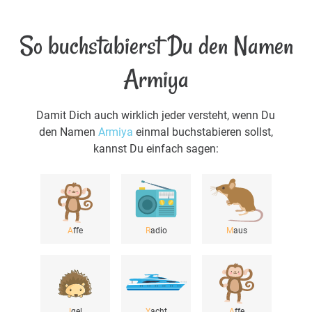
So buchstabierst Du den Namen
Armiya
Damit Dich auch wirklich jeder versteht, wenn Du
den Namen
Armiya
einmal buchstabieren sollst,
kannst Du einfach sagen:
A
ffe
R
adio
M
aus
I
gel
Y
acht
A
ffe