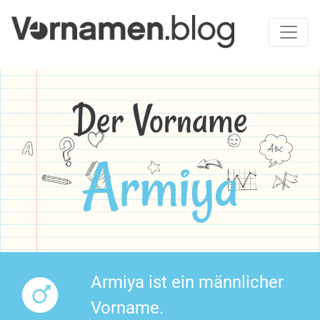
Der Vorname
Armiya
Armiya ist ein männlicher
Vorname.