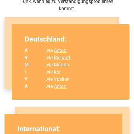
Funk, wenn es zu Verständigungsproblemen
kommt.
Deutschland:
A
wie
Anton
R
wie
Richard
M
wie
Martha
I
wie
Ida
Y
wie Ypsilon
A
wie
Anton
International: