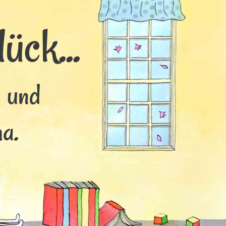
ück...
s und
a.