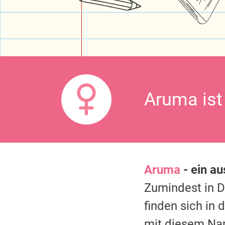
Aruma ist
Aruma
- ein a
Zumindest in 
finden sich in
mit diesem Na