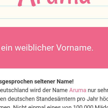
 ein weiblicher Vorname.
usgesprochen seltener Name!
Deutschland wird der Name
Aruma
nur sehr
 den deutschen Standesämtern pro Jahr hö
men. Nicht einmal eines von 100.000 Mäd