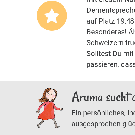
Dementspreche
auf Platz 19.4
Besonderes! Äh
Schweizern tr
Solltest Du m
passieren, das
Aruma sucht 
Ein persönliches, in
ausgesprochen glüc