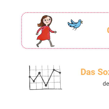
Das So
d