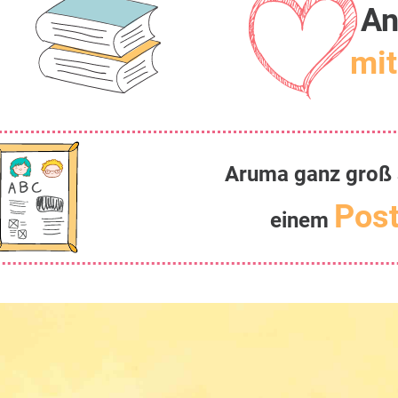
An
mit
Aruma ganz groß 
Post
einem