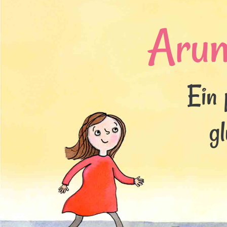
Aru
Ein 
g