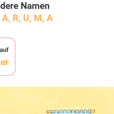
dere Namen
 A, R, U, M, A
auf
er