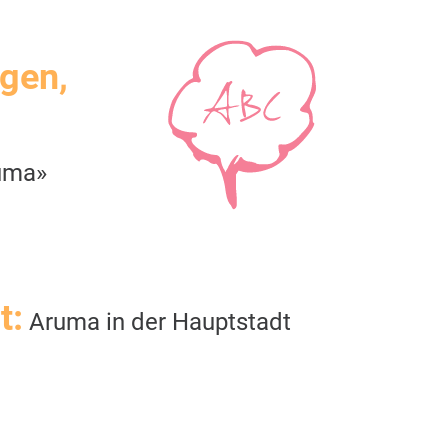
igen,
uma»
t:
Aruma in der Hauptstadt