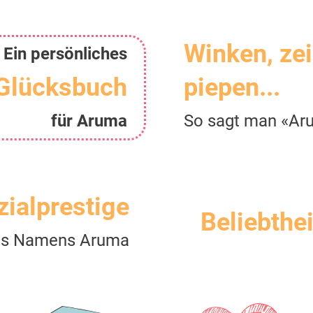
Winken, ze
Ein persönliches
Glücksbuch
piepen...
für Aruma
So sagt man «Ar
zialprestige
Beliebthei
es Namens Aruma