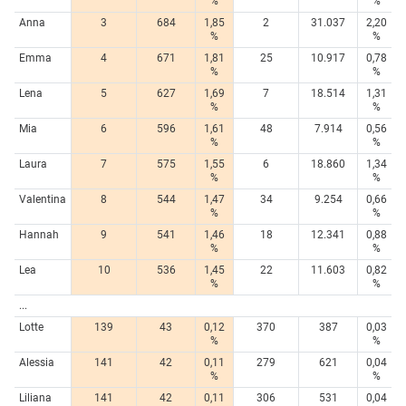
%
%
Anna
3
684
1,85
2
31.037
2,20
%
%
Emma
4
671
1,81
25
10.917
0,78
%
%
Lena
5
627
1,69
7
18.514
1,31
%
%
Mia
6
596
1,61
48
7.914
0,56
%
%
Laura
7
575
1,55
6
18.860
1,34
%
%
Valentina
8
544
1,47
34
9.254
0,66
%
%
Hannah
9
541
1,46
18
12.341
0,88
%
%
Lea
10
536
1,45
22
11.603
0,82
%
%
...
Lotte
139
43
0,12
370
387
0,03
%
%
Alessia
141
42
0,11
279
621
0,04
%
%
Liliana
141
42
0,11
306
531
0,04