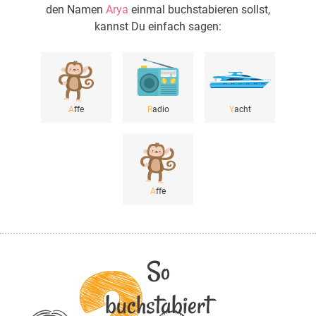
den Namen
Arya
einmal buchstabieren sollst,
kannst Du einfach sagen:
A
ffe
R
adio
Y
acht
A
ffe
So
buchstabiert