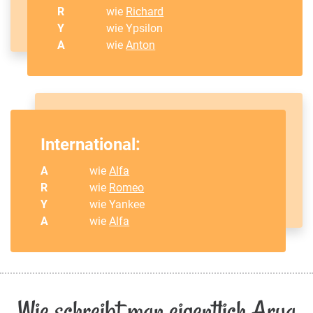
R
wie
Richard
Y
wie Ypsilon
A
wie
Anton
International:
A
wie
Alfa
R
wie
Romeo
Y
wie Yankee
A
wie
Alfa
Wie schreibt man eigentlich Arya