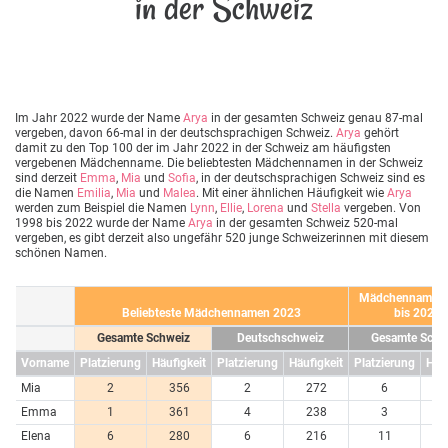
in der Schweiz
Im Jahr 2022 wurde der Name
Arya
in der gesamten Schweiz genau 87-mal
vergeben, davon 66-mal in der deutschsprachigen Schweiz.
Arya
gehört
damit zu den Top 100 der im Jahr 2022 in der Schweiz am häufigsten
vergebenen Mädchenname. Die beliebtesten Mädchennamen in der Schweiz
sind derzeit
Emma
,
Mia
und
Sofia
, in der deutschsprachigen Schweiz sind es
die Namen
Emilia
,
Mia
und
Malea
. Mit einer ähnlichen Häufigkeit wie
Arya
werden zum Beispiel die Namen
Lynn
,
Ellie
,
Lorena
und
Stella
vergeben. Von
1998 bis 2022 wurde der Name
Arya
in der gesamten Schweiz 520-mal
vergeben, es gibt derzeit also ungefähr 520 junge Schweizerinnen mit diesem
schönen Namen.
Mädchennamen 
Beliebteste Mädchennamen 2023
bis 2023
Gesamte Schweiz
Deutschschweiz
Gesamte Schw
Vorname
Platzierung
Häufigkeit
Platzierung
Häufigkeit
Platzierung
Häuf
Mia
2
356
2
272
6
7
Emma
1
361
4
238
3
7
Elena
6
280
6
216
11
6