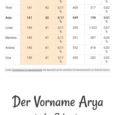
%
%
Ylvie
141
42
0,11
409
317
0,02
%
%
Arya
141
42
0,11
549
198
0,01
%
%
Luise
145
41
0,11
209
1.022
0,07
%
%
Marlena
145
41
0,11
291
587
0,04
%
%
Ariana
145
41
0,11
352
418
0,03
%
%
Una
145
41
0,11
450
282
0,02
%
%
Quelle:
SmartGenius-Vornamensstatistik
, hier basierend auf der amtlichen Vornamensstatistik von Statistik Austria.
Der Vorname Arya