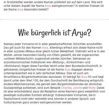
in Großstädten werden andere Namen präferiert als auf dem Land. Wie wird
unter diesem Aspekt der Name
Arya
wahrgenommen? In welchen Kreisen ist
der Name
Arya
besonders beliebt?
Wie bürgerlich ist Arya?
Nahezu jeder Vorname ist in allen gesellschaftlichen Schichten anzutreffen.
Das gilt auch für den Namen
Arya
. Allerdings erfreut sich dieser Name nicht
in allen sozialen Milieus einer gleich hohen Beliebtheit. Vielmehr wird er in den
letzten Jahren besonders häufig von Eltern gewählt, die der sogenannten
»unteren Mittelschicht« zugeordnet werden könnten. Gemessen an
sozioökonomischen Indikatoren wie »Bildung«, »Einkommen« und
»Wohlstand« liegen diese Familien leicht unter dem Bundesdurchschnitt. In
gehobenen, bürgerlichen Kreisen ist der Name
Arya
dagegen ebenso
unterrepräsentiert wie in sehr einfachen Milieus. Dies ist auch am
SmartGenius Bürgerlichkeitsindex abzulesen. Er beträgt für
Arya
93 und liegt
damit unter dem Wert 100, der dem Durchschnitt der Bevölkerung entspricht.
Andere Mädchennamen, die gemäß dem Bürgerlichkeitsindex ein ähnliches
Sozialprestige aufweisen, sind zum Beispiel
Chantal
,
Janine
und
Wally
. Dabei
ist aber entscheidend, dass die Rezeption eines Namens ganz wesentlich vom
jeweiligen kulturellen Kontext abhängt: Insbesondere Vornamen, die in
Deutschland nicht sehr verbreitet sind, können in anderen Sprach- und
Kulturräumen ganz anders wahrgenommen werden.