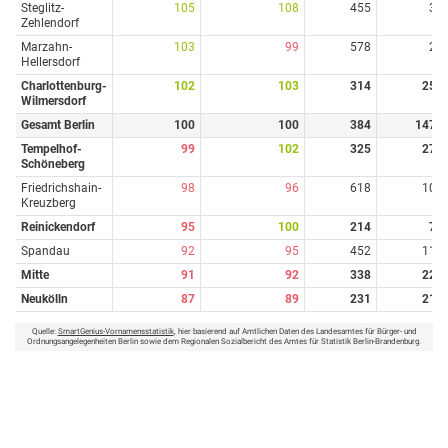
Steglitz-
105
108
455
3
Zehlendorf
Marzahn-
103
99
578
2
Hellersdorf
Charlottenburg-
102
103
314
25
Wilmersdorf
Gesamt Berlin
100
100
384
147
Tempelhof-
99
102
325
27
Schöneberg
Friedrichshain-
98
96
618
10
Kreuzberg
Reinickendorf
95
100
214
7
Spandau
92
95
452
11
Mitte
91
92
338
22
Neukölln
87
89
231
21
Quelle:
SmartGenius-Vornamensstatistik
, hier basierend auf Amtlichen Daten des Landesamtes für Bürger- und
Ordnungsangelegenheiten Berlin sowie dem Regionalen Sozialbericht des Amtes für Statistik Berlin-Brandenburg.