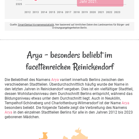
Jahr 2021.
2325
2012
2013
2014
2015
2016
2017
2018
2019
2020
2021
2022
2023
Quelle:
SmartGenius-Vornamensstatistik
, hier basierend auf Amtlichen Daten des Landesamtes für Bürger- und
Ordnungsangelegenheiten Berlin.
Arya - besonders beliebt im
facettenreichen Reinickendorf
Die Beliebtheit des Namens
Arya
variiert innerhalb Berlins zwischen den
verschiedenen Stadtteilen. Überdurchschnittlich häufig wurde der Name in
den letzten Jahren in Reinickendorf vergeben. Dies ist ein vielfältiger Stadtteil,
dessen Wohlstandsniveau dem Durchschnitt Berlins entspricht, während das
Bildungsniveau etwas unter dem Durchschnitt liegt. Auch in Neukölln,
Tempelhof-Schöneberg und Charlottenburg-Wilmersdorf ist der Name
Arya
besonders beliebt. Die folgende Tabelle zeigt die Verbreitung des Namens
Arya
in den einzelnen Stadtteilen Berlins für alle in den Jahren 2012 bis 2023
geborenen Mädchen.