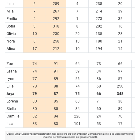
Lina
5
289
4
238
20
4
Mila
7
267
7
214
39
3
Emilia
4
292
1
273
35
3
Sofia
3
318
8
202
16
5
Olivia
10
230
29
135
28
4
Nora
8
258
13
180
21
4
Alina
17
212
10
194
14
5
...
Zoe
74
91
64
73
66
2
Leana
74
91
59
84
97
1
Lynn
77
89
56
86
57
2
Ellie
78
88
74
68
250
Arya
79
87
75
66
348
Lorena
80
85
68
71
38
3
Stella
80
85
84
60
89
1
Camille
82
84
220
24
70
2
Lisa
83
83
101
53
17
4
Quelle:
SmartGenius-Vornamensstatistik
, hier basierend auf der amtlichen Vornamensstatistik des Bundesamtes für
Statistik der Schweizerischen Eidgenossenschaft.