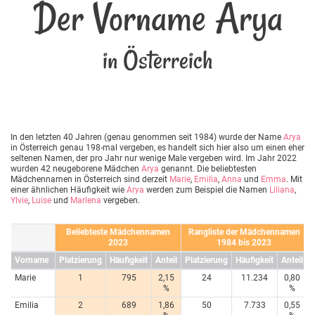
Der Vorname Arya
in Österreich
In den letzten 40 Jahren (genau genommen seit 1984) wurde der Name
Arya
in Österreich genau 198-mal vergeben, es handelt sich hier also um einen eher
seltenen Namen, der pro Jahr nur wenige Male vergeben wird. Im Jahr 2022
wurden 42 neugeborene Mädchen
Arya
genannt. Die beliebtesten
Mädchennamen in Österreich sind derzeit
Marie
,
Emilia
,
Anna
und
Emma
. Mit
einer ähnlichen Häufigkeit wie
Arya
werden zum Beispiel die Namen
Liliana
,
Ylvie
,
Luise
und
Marlena
vergeben.
Beliebteste Mädchennamen
Rangliste der Mädchennamen
2023
1984 bis 2023
Vorname
Platzierung
Häufigkeit
Anteil
Platzierung
Häufigkeit
Anteil
Marie
1
795
2,15
24
11.234
0,80
%
%
Emilia
2
689
1,86
50
7.733
0,55