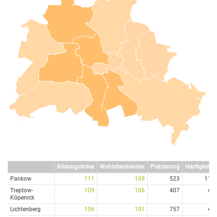
Bildungsindex
Wohlstandsindex
Platzierung
Häufigkeit
Pankow
111
109
523
11
Treptow-
109
106
407
4
Köpenick
Lichtenberg
106
101
757
4