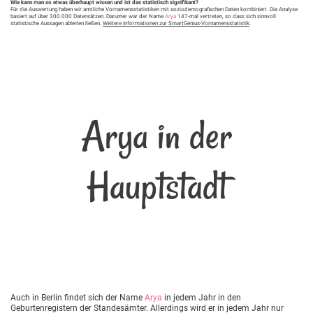
Wie kann man so etwas überhaupt wissen und ist das statistisch signifikant?
Für die Auswertung haben wir amtliche Vornamensstatistiken mit soziodemografischen Daten kombiniert. Die Analyse
basiert auf über 300.000 Datensätzen. Darunter war der Name
Arya
147-mal vertreten, so dass sich sinnvoll
statistische Aussagen ableiten ließen.
Weitere Informationen zur SmartGenius-Vornamensstatistik
.
Arya in der
Hauptstadt
Auch in Berlin findet sich der Name
Arya
in jedem Jahr in den
Geburtenregistern der Standesämter. Allerdings wird er in jedem Jahr nur