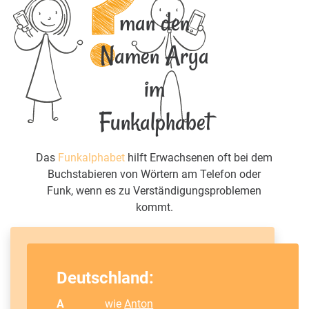
man den
Namen Arya
im
Funkalphabet
Das
Funkalphabet
hilft Erwachsenen oft bei dem
Buchstabieren von Wörtern am Telefon oder
Funk, wenn es zu Verständigungsproblemen
kommt.
Deutschland:
A
wie
Anton