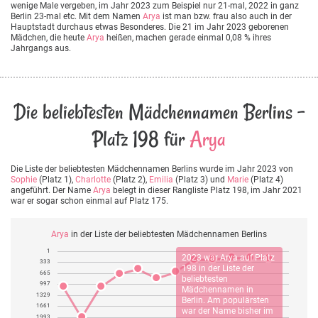
wenige Male vergeben, im Jahr 2023 zum Beispiel nur 21-mal, 2022 in ganz
Berlin 23-mal etc. Mit dem Namen
Arya
ist man bzw. frau also auch in der
Hauptstadt durchaus etwas Besonderes. Die 21 im Jahr 2023 geborenen
Mädchen, die heute
Arya
heißen, machen gerade einmal 0,08 % ihres
Jahrgangs aus.
Die beliebtesten Mädchennamen Berlins -
Platz 198 für
Arya
Die Liste der beliebtesten Mädchennamen Berlins wurde im Jahr 2023 von
Sophie
(Platz 1),
Charlotte
(Platz 2),
Emilia
(Platz 3) und
Marie
(Platz 4)
angeführt. Der Name
Arya
belegt in dieser Rangliste Platz 198, im Jahr 2021
war er sogar schon einmal auf Platz 175.
Arya
in der Liste der beliebtesten Mädchennamen Berlins
1
2023 war
Arya
auf Platz
333
198 in der Liste der
665
beliebtesten
997
Mädchennamen in
1329
Berlin. Am populärsten
1661
war der Name bisher im
1993