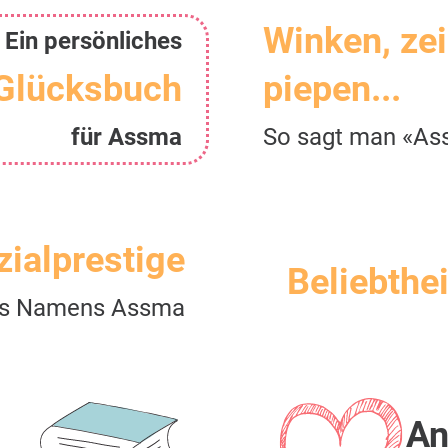
Winken, ze
Ein persönliches
Glücksbuch
piepen...
für Assma
So sagt man «A
zialprestige
Beliebthei
s Namens Assma
An