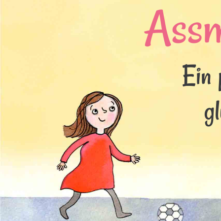
Ass
Ein 
g