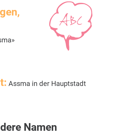
igen,
ssma»
t:
Assma in der Hauptstadt
dere Namen