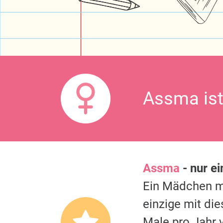
Assma ist
Assma
- nur e
Ein Mädchen 
einzige mit di
Male pro Jahr 