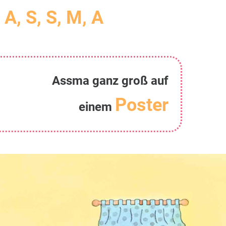
 A, S, S, M, A
Assma ganz groß auf
Poster
einem