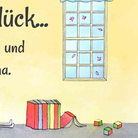
ück...
s und
a.