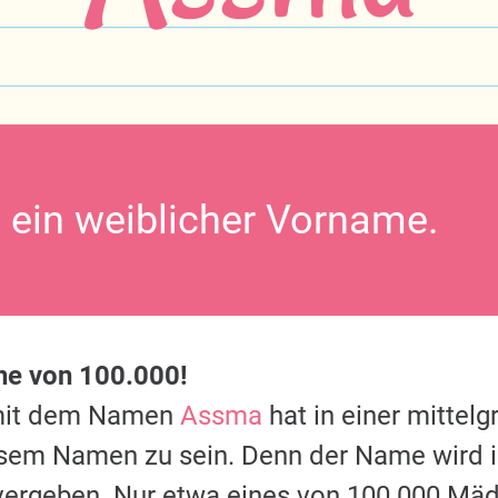
 ein weiblicher Vorname.
ine von 100.000!
mit dem Namen
Assma
hat in einer mittel
esem Namen zu sein. Denn der Name wird 
vergeben. Nur etwa eines von 100.000 Mäd