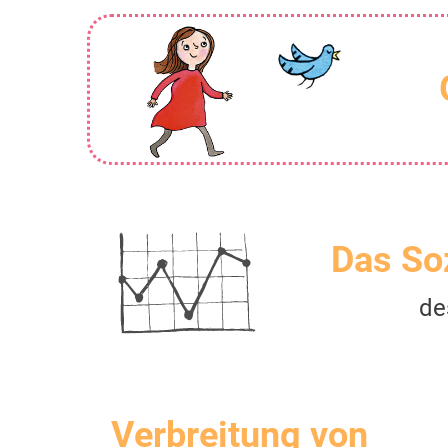
Das So
de
Verbreitung von