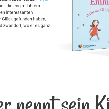
er, die eng mit ihrem
len interessanten
hr Glück gefunden haben,
d zwar dort, wo er es ganz
r nennt sein K