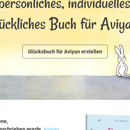
persönliches, individuelle
lückliches Buch für Aviya
Glücksbuch für Aviyan erstellen
ene,
 geschrieben wurde.
Aviyan