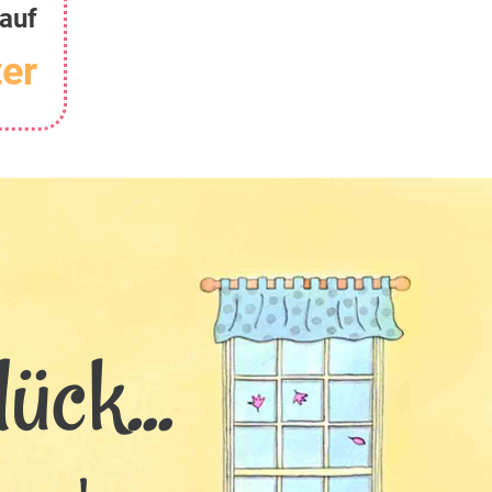
auf
er
ück...