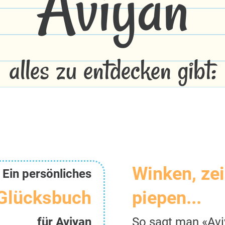
Aviyan
alles zu entdecken gibt:
Winken, ze
Ein persönliches
Glücksbuch
piepen...
für Aviyan
So sagt man «Avi