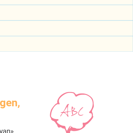
igen,
yan»