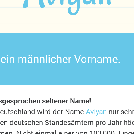
t ein männlicher Vorname.
usgesprochen seltener Name!
Deutschland wird der Name
Aviyan
nur sehr
 den deutschen Standesämtern pro Jahr hö
en. Nicht einmal einer von 100.000 Jung