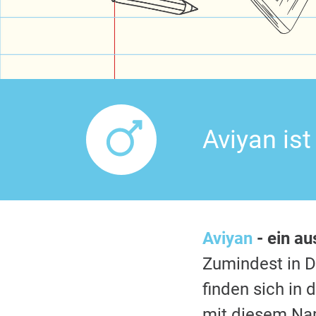
Aviyan is
Aviyan
- ein a
Zumindest in 
finden sich in
mit diesem Nam