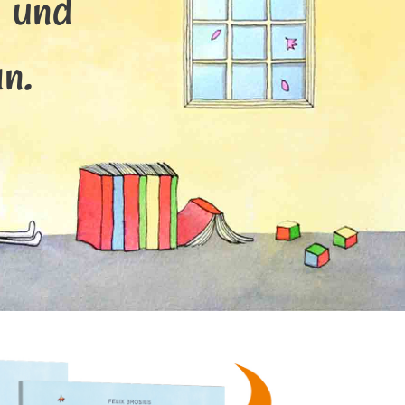
s und
n.