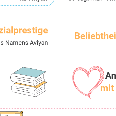
zialprestige
Beliebthei
s Namens Aviyan
An
mit 