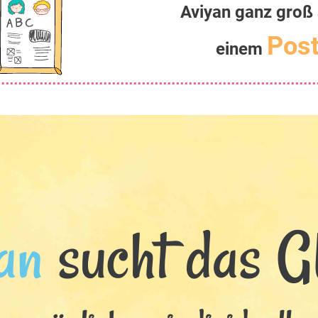
Aviyan ganz groß 
Post
einem
an
sucht das Gl