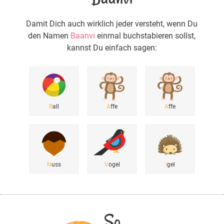
Damit Dich auch wirklich jeder versteht, wenn Du
den Namen
Baanvi
einmal buchstabieren sollst,
kannst Du einfach sagen:
B
all
A
ffe
A
ffe
N
uss
V
ogel
I
gel
So