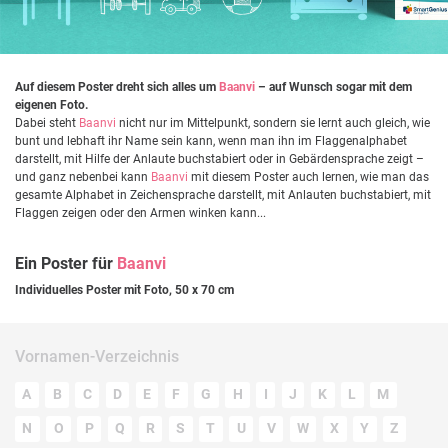
Auf diesem Poster dreht sich alles um
Baanvi
– auf Wunsch sogar mit dem
eigenen Foto.
Dabei steht
Baanvi
nicht nur im Mittelpunkt, sondern sie lernt auch gleich, wie
bunt und lebhaft ihr Name sein kann, wenn man ihn im Flaggenalphabet
darstellt, mit Hilfe der Anlaute buchstabiert oder in Gebärdensprache zeigt –
und ganz nebenbei kann
Baanvi
mit diesem Poster auch lernen, wie man das
gesamte Alphabet in Zeichensprache darstellt, mit Anlauten buchstabiert, mit
Flaggen zeigen oder den Armen winken kann...
Ein Poster für
Baanvi
Individuelles Poster mit Foto, 50 x 70 cm
Vornamen-Verzeichnis
A
B
C
D
E
F
G
H
I
J
K
L
M
N
O
P
Q
R
S
T
U
V
W
X
Y
Z