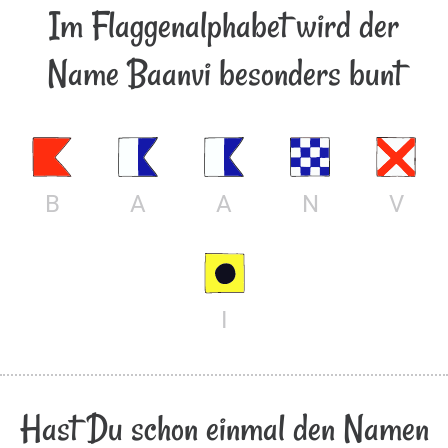
Im Flaggenalphabet wird der
Name Baanvi besonders bunt
B
A
A
N
V
I
Hast Du schon einmal den Namen