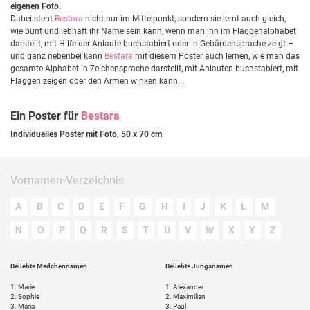
eigenen Foto.
Dabei steht
Bestara
nicht nur im Mittelpunkt, sondern sie lernt auch gleich,
wie bunt und lebhaft ihr Name sein kann, wenn man ihn im Flaggenalphabet
darstellt, mit Hilfe der Anlaute buchstabiert oder in Gebärdensprache zeigt –
und ganz nebenbei kann
Bestara
mit diesem Poster auch lernen, wie man das
gesamte Alphabet in Zeichensprache darstellt, mit Anlauten buchstabiert, mit
Flaggen zeigen oder den Armen winken kann...
Ein Poster für
Bestara
Individuelles Poster mit Foto, 50 x 70 cm
Vornamen-Verzeichnis
A
B
C
D
E
F
G
H
I
J
K
L
M
N
O
P
Q
R
S
T
U
V
W
X
Y
Z
Beliebte Mädchennamen
Beliebte Jungsnamen
1.
Marie
1.
Alexander
2.
Sophie
2.
Maximilian
3.
Maria
3.
Paul