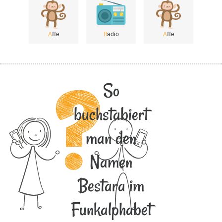
A
ffe
R
adio
A
ffe
So
buchstabiert
man den
Namen
Bestara im
Funkalphabet