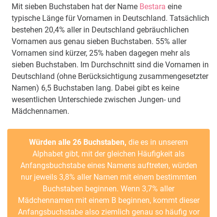
Mit sieben Buchstaben hat der Name
Bestara
eine
typische Länge für Vornamen in Deutschland. Tatsächlich
bestehen 20,4% aller in Deutschland gebräuchlichen
Vornamen aus genau sieben Buchstaben. 55% aller
Vornamen sind kürzer, 25% haben dagegen mehr als
sieben Buchstaben. Im Durchschnitt sind die Vornamen in
Deutschland (ohne Berücksichtigung zusammengesetzter
Namen) 6,5 Buchstaben lang. Dabei gibt es keine
wesentlichen Unterschiede zwischen Jungen- und
Mädchennamen.
Würden alle 26 Buchstaben,
die es in unserem
Alphabet gibt, mit der gleichen Häufigkeit als
Anfangsbuchstabe eines Namens auftreten, würden
nur jeweils 3,8% aller Namen mit einem bestimmten
Buchstaben beginnen. Wenn 3,7% aller
Mädchennamen mit einem B beginnen, kommt dieser
Anfangsbuchstabe also ziemlich genau so häufig vor