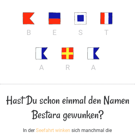
B
E
S
T
A
R
A
Hast Du schon einmal den Namen
Bestara gewunken?
In der
Seefahrt winken
sich manchmal die