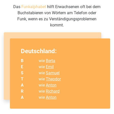
Das
Funkalphabet
hilft Erwachsenen oft bei dem
Buchstabieren von Wörtern am Telefon oder
Funk, wenn es zu Verständigungsproblemen
kommt.
Deutschland:
B
wie
Berta
E
wie
Emil
S
wie
Samuel
T
wie
Theodor
A
wie
Anton
R
wie
Richard
A
wie
Anton