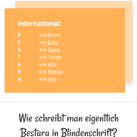
International:
B
wie Bravo
E
wie
Echo
S
wie
Sierra
T
wie Tango
A
wie
Alfa
R
wie
Romeo
A
wie
Alfa
Wie schreibt man eigentlich
Bestara in Blindenschrift?