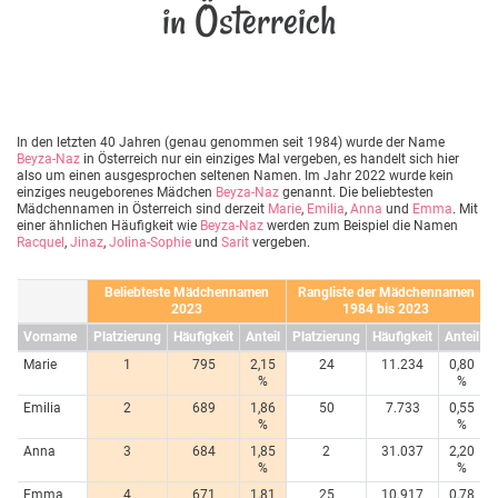
in Österreich
In den letzten 40 Jahren (genau genommen seit 1984) wurde der Name
Beyza-Naz
in Österreich nur ein einziges Mal vergeben, es handelt sich hier
also um einen ausgesprochen seltenen Namen. Im Jahr 2022 wurde kein
einziges neugeborenes Mädchen
Beyza-Naz
genannt. Die beliebtesten
Mädchennamen in Österreich sind derzeit
Marie
,
Emilia
,
Anna
und
Emma
. Mit
einer ähnlichen Häufigkeit wie
Beyza-Naz
werden zum Beispiel die Namen
Racquel
,
Jinaz
,
Jolina-Sophie
und
Sarit
vergeben.
Beliebteste Mädchennamen
Rangliste der Mädchennamen
2023
1984 bis 2023
Vorname
Platzierung
Häufigkeit
Anteil
Platzierung
Häufigkeit
Anteil
Marie
1
795
2,15
24
11.234
0,80
%
%
Emilia
2
689
1,86
50
7.733
0,55
%
%
Anna
3
684
1,85
2
31.037
2,20
%
%
Emma
4
671
1,81
25
10.917
0,78