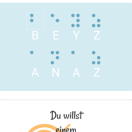
B
E
Y
Z
A
N
A
Z
Du willst
einem