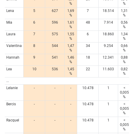
%
%
Lena
5
627
1,69
7
18.514
1,31
%
%
Mia
6
596
1,61
48
7.914
0,56
%
%
Laura
7
575
1,55
6
18.860
1,34
%
%
Valentina
8
544
1,47
34
9.254
0,66
%
%
Hannah
9
541
1,46
18
12.341
0,88
%
%
Lea
10
536
1,45
22
11.603
0,82
%
%
...
Lelanie
-
-
-
10.478
1
<
0,005
%
Bercis
-
-
-
10.478
1
<
0,005
%
Racquel
-
-
-
10.478
1
<
0,005
%