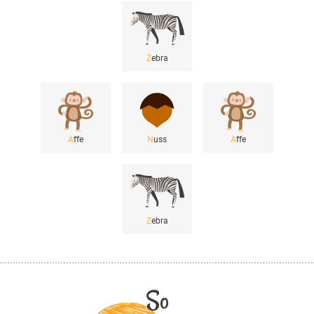
Z
ebra
A
ffe
N
uss
A
ffe
Z
ebra
So