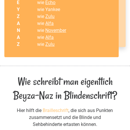
E
wie
Echo
Y
wie Yankee
Z
wie
Zulu
A
wie
Alfa
N
wie
November
A
wie
Alfa
Z
wie
Zulu
Wie schreibt man eigentlich
Beyza-Naz in Blindenschrift?
Hier hilft die
Brailleschrift
, die sich aus Punkten
zusammensetzt und die Blinde und
Sehbehinderte ertasten können.