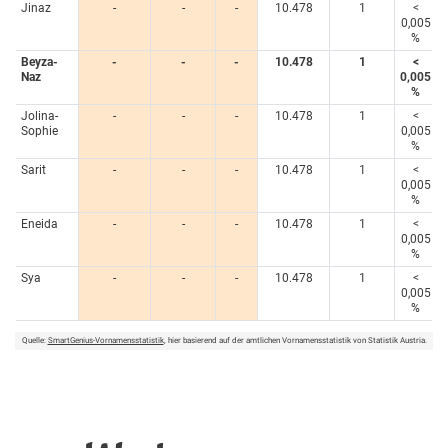
Jinaz
-
-
-
10.478
1
<
0,005
%
Beyza-
-
-
-
10.478
1
<
Naz
0,005
%
Jolina-
-
-
-
10.478
1
<
Sophie
0,005
%
Sarit
-
-
-
10.478
1
<
0,005
%
Eneida
-
-
-
10.478
1
<
0,005
%
Sya
-
-
-
10.478
1
<
0,005
%
Quelle:
SmartGenius-Vornamensstatistik
, hier basierend auf der amtlichen Vornamensstatistik von Statistik Austria.