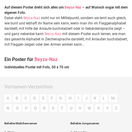
Auf diesem Poster dreht sich alles um
Beyza-Naz
– auf Wunsch sogar mit dem
eigenen Foto.
Dabei steht
Beyza-Naz
nicht nur im Mittelpunkt, sondern sie lernt auch gleich,
wie bunt und lebhaft ihr Name sein kann, wenn man ihn im Flaggenalphabet
darstellt, mit Hilfe der Anlaute buchstabiert oder in Gebärdensprache zeigt –
und ganz nebenbei kann
Beyza-Naz
mit diesem Poster auch lernen, wie man
das gesamte Alphabet in Zeichensprache darstellt, mit Anlauten buchstabiert,
mit Flaggen zeigen oder den Armen winken kann...
Ein Poster für
Beyza-Naz
Individuelles Poster mit Foto, 50 x 70 cm
Vornamen-Verzeichnis
A
B
C
D
E
F
G
H
I
J
K
L
M
N
O
P
Q
R
S
T
U
V
W
X
Y
Z
Beliebte Mädchennamen
Beliebte Jungsnamen