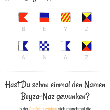
B
E
Y
Z
A
N
A
Z
Hast Du schon einmal den Namen
Beyza-Naz gewunken?
In der
Seefahrt winken
sich manchmal die