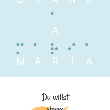
A
M
A
R
I
A
Du willst
einem