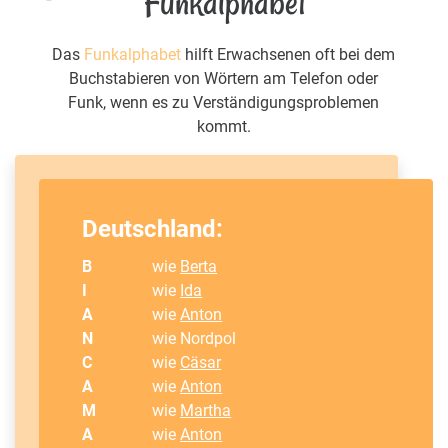
Funkalphabet
Das
Funkalphabet
hilft Erwachsenen oft bei dem
Buchstabieren von Wörtern am Telefon oder
Funk, wenn es zu Verständigungsproblemen
kommt.
Deutschland:
B
wie
Berta
I
wie
Ida
A
wie
Anton
N
wie Nordpol
C
wie
Cäsar
A
wie
Anton
M
wie
Martha
A
wie
Anton