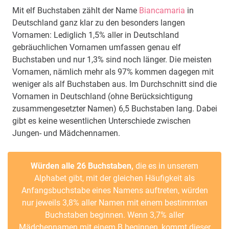
Mit elf Buchstaben zählt der Name
Biancamaria
in
Deutschland ganz klar zu den besonders langen
Vornamen: Lediglich 1,5% aller in Deutschland
gebräuchlichen Vornamen umfassen genau elf
Buchstaben und nur 1,3% sind noch länger. Die meisten
Vornamen, nämlich mehr als 97% kommen dagegen mit
weniger als alf Buchstaben aus. Im Durchschnitt sind die
Vornamen in Deutschland (ohne Berücksichtigung
zusammengesetzter Namen) 6,5 Buchstaben lang. Dabei
gibt es keine wesentlichen Unterschiede zwischen
Jungen- und Mädchennamen.
Würden alle 26 Buchstaben,
die es in unserem
Alphabet gibt, mit der gleichen Häufigkeit als
Anfangsbuchstabe eines Namens auftreten, würden
nur jeweils 3,8% aller Namen mit einem bestimmten
Buchstaben beginnen. Wenn 3,7% aller
Mädchennamen mit einem B beginnen, kommt dieser