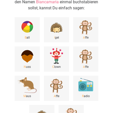
den Namen
Biancamaria
einmal buchstabieren
sollst, kannst Du einfach sagen:
B
all
I
gel
A
ffe
N
uss
C
lown
A
ffe
M
aus
A
ffe
R
adio