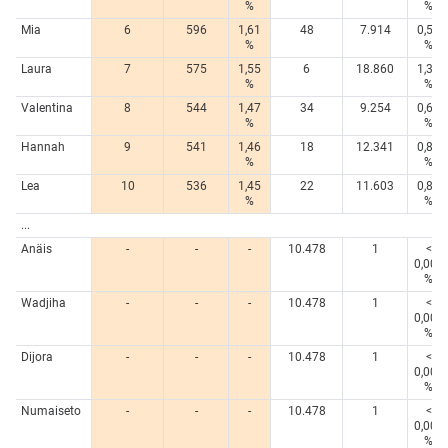
%
%
Mia
6
596
1,61
48
7.914
0,56
%
%
Laura
7
575
1,55
6
18.860
1,34
%
%
Valentina
8
544
1,47
34
9.254
0,66
%
%
Hannah
9
541
1,46
18
12.341
0,88
%
%
Lea
10
536
1,45
22
11.603
0,82
%
%
...
Anäis
-
-
-
10.478
1
<
0,005
%
Wadjiha
-
-
-
10.478
1
<
0,005
%
Dijora
-
-
-
10.478
1
<
0,005
%
Numaiseto
-
-
-
10.478
1
<
0,005
%