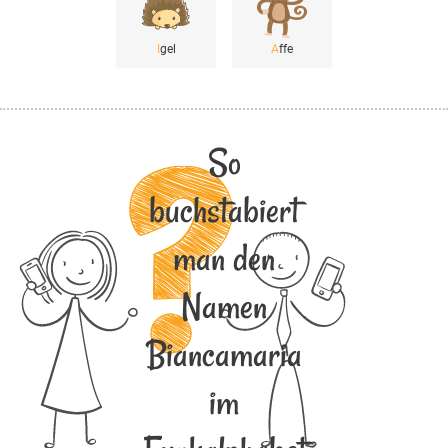
I
gel
A
ffe
So
buchstabiert
man den
Namen
Biancamaria
im