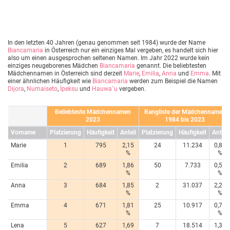
In den letzten 40 Jahren (genau genommen seit 1984) wurde der Name
Biancamaria
in Österreich nur ein einziges Mal vergeben, es handelt sich hier
also um einen ausgesprochen seltenen Namen. Im Jahr 2022 wurde kein
einziges neugeborenes Mädchen
Biancamaria
genannt. Die beliebtesten
Mädchennamen in Österreich sind derzeit
Marie
,
Emilia
,
Anna
und
Emma
. Mit
einer ähnlichen Häufigkeit wie
Biancamaria
werden zum Beispiel die Namen
Dijora
,
Numaiseto
,
İpeksu
und
Hauwa´u
vergeben.
Beliebteste Mädchennamen
Rangliste der Mädchennamen
2023
1984 bis 2023
Vorname
Platzierung
Häufigkeit
Anteil
Platzierung
Häufigkeit
Anteil
Marie
1
795
2,15
24
11.234
0,80
%
%
Emilia
2
689
1,86
50
7.733
0,55
%
%
Anna
3
684
1,85
2
31.037
2,20
%
%
Emma
4
671
1,81
25
10.917
0,78
%
%
Lena
5
627
1,69
7
18.514
1,31