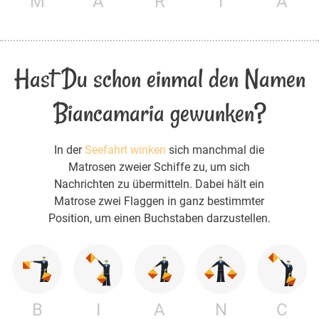
M
A
R
I
A
Hast Du schon einmal den Namen
Biancamaria gewunken?
In der
Seefahrt winken
sich manchmal die
Matrosen zweier Schiffe zu, um sich
Nachrichten zu übermitteln. Dabei hält ein
Matrose zwei Flaggen in ganz bestimmter
Position, um einen Buchstaben darzustellen.
B
I
A
N
C