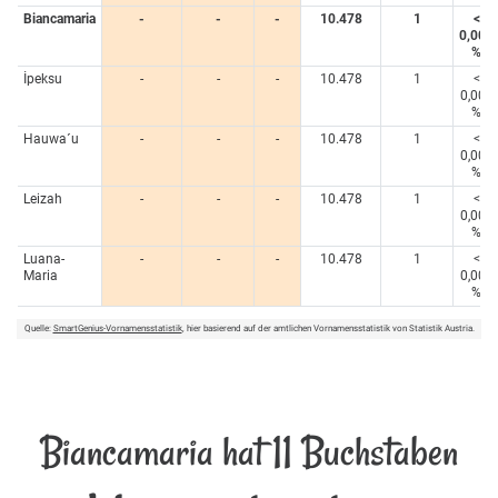
Biancamaria
-
-
-
10.478
1
<
0,005
%
İpeksu
-
-
-
10.478
1
<
0,005
%
Hauwa´u
-
-
-
10.478
1
<
0,005
%
Leizah
-
-
-
10.478
1
<
0,005
%
Luana-
-
-
-
10.478
1
<
Maria
0,005
%
Quelle:
SmartGenius-Vornamensstatistik
, hier basierend auf der amtlichen Vornamensstatistik von Statistik Austria.
Biancamaria hat 11 Buchstaben