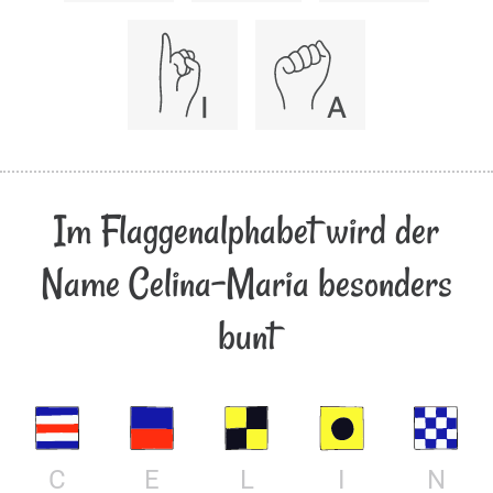
Im Flaggenalphabet wird der
Name Celina-Maria besonders
bunt
C
E
L
I
N