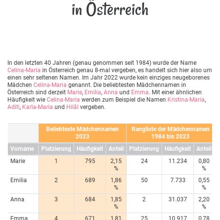
in Österreich
In den letzten 40 Jahren (genau genommen seit 1984) wurde der Name
Celina-Maria
in Österreich genau 8-mal vergeben, es handelt sich hier also um
einen sehr seltenen Namen. Im Jahr 2022 wurde kein einziges neugeborenes
Mädchen
Celina-Maria
genannt. Die beliebtesten Mädchennamen in
Österreich sind derzeit
Marie
,
Emilia
,
Anna
und
Emma
. Mit einer ähnlichen
Häufigkeit wie
Celina-Maria
werden zum Beispiel die Namen
Kristina-Maria
,
Aditi
,
Karla-Maria
und
Hilâl
vergeben.
Beliebteste Mädchennamen
Rangliste der Mädchennamen
2023
1984 bis 2023
Vorname
Platzierung
Häufigkeit
Anteil
Platzierung
Häufigkeit
Anteil
Marie
1
795
2,15
24
11.234
0,80
%
%
Emilia
2
689
1,86
50
7.733
0,55
%
%
Anna
3
684
1,85
2
31.037
2,20
%
%
Emma
4
671
1,81
25
10.917
0,78