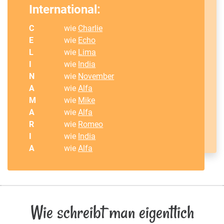
International:
C
wie
Charlie
E
wie
Echo
L
wie
Lima
I
wie
India
N
wie
November
A
wie
Alfa
M
wie
Mike
A
wie
Alfa
R
wie
Romeo
I
wie
India
A
wie
Alfa
Wie schreibt man eigentlich