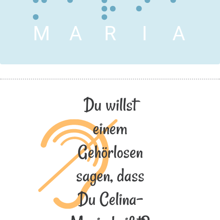
M
A
R
I
A
Du willst
einem
Gehörlosen
sagen, dass
Du Celina-