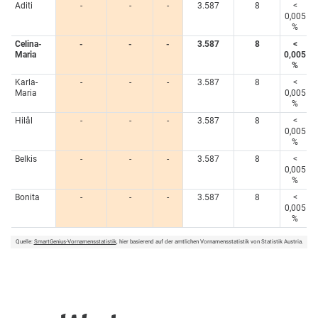
Aditi
-
-
-
3.587
8
<
0,005
%
Celina-
-
-
-
3.587
8
<
Maria
0,005
%
Karla-
-
-
-
3.587
8
<
Maria
0,005
%
Hilâl
-
-
-
3.587
8
<
0,005
%
Belkis
-
-
-
3.587
8
<
0,005
%
Bonita
-
-
-
3.587
8
<
0,005
%
Quelle:
SmartGenius-Vornamensstatistik
, hier basierend auf der amtlichen Vornamensstatistik von Statistik Austria.