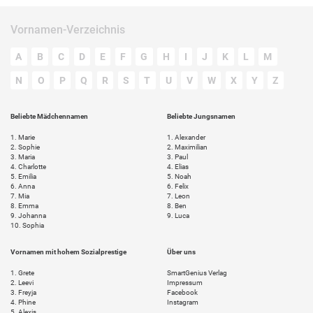
Vornamen-Verzeichnis
A
B
C
D
E
F
G
H
I
J
K
L
M
N
O
P
Q
R
S
T
U
V
W
X
Y
Z
Beliebte Mädchennamen
Beliebte Jungsnamen
1.
Marie
1.
Alexander
2.
Sophie
2.
Maximilian
3.
Maria
3.
Paul
4.
Charlotte
4.
Elias
5.
Emilia
5.
Noah
6.
Anna
6.
Felix
7.
Mia
7.
Leon
8.
Emma
8.
Ben
9.
Johanna
9.
Luca
10.
Sophia
Vornamen mit hohem Sozialprestige
Über uns
1.
Grete
SmartGenius Verlag
2.
Leevi
Impressum
3.
Freyja
Facebook
4.
Phine
Instagram
5.
Alexis