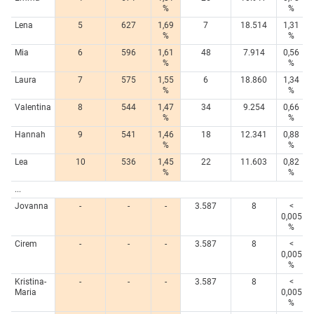
%
%
Lena
5
627
1,69
7
18.514
1,31
%
%
Mia
6
596
1,61
48
7.914
0,56
%
%
Laura
7
575
1,55
6
18.860
1,34
%
%
Valentina
8
544
1,47
34
9.254
0,66
%
%
Hannah
9
541
1,46
18
12.341
0,88
%
%
Lea
10
536
1,45
22
11.603
0,82
%
%
...
Jovanna
-
-
-
3.587
8
<
0,005
%
Cirem
-
-
-
3.587
8
<
0,005
%
Kristina-
-
-
-
3.587
8
<
Maria
0,005
%