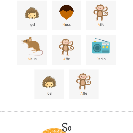
I
gel
N
uss
A
ffe
M
aus
A
ffe
R
adio
I
gel
A
ffe
So