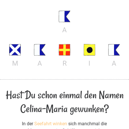
A
M
A
R
I
A
Hast Du schon einmal den Namen
Celina-Maria gewunken?
In der
Seefahrt winken
sich manchmal die