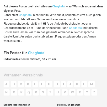
Auf diesem Poster dreht sich alles um
Chaghatai
– auf Wunsch sogar mit dem
eigenen Foto.
Dabei steht
Chaghatai
nicht nur im Mittelpunkt, sondern er lernt auch gleich,
wie bunt und lebhaft sein Name sein kann, wenn man ihn im
Flaggenalphabet darstellt, mit Hilfe der Anlaute buchstabiert oder in
Gebärdensprache zeigt – und ganz nebenbei kann
Chaghatai
mit diesem
Poster auch lernen, wie man das gesamte Alphabet in Zeichensprache
darstellt, mit Anlauten buchstabiert, mit Flaggen zeigen oder den Armen
winken kann...
Ein Poster für
Chaghatai
Individuelles Poster mit Foto, 50 x 70 cm
Vornamen-Verzeichnis
A
B
C
D
E
F
G
H
I
J
K
L
M
N
O
P
Q
R
S
T
U
V
W
X
Y
Z
Beliebte Mädchennamen
Beliebte Jungsnamen