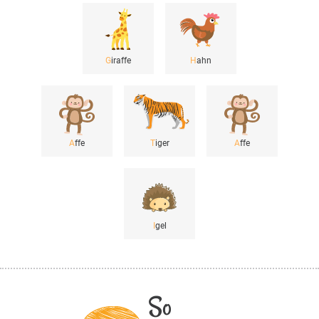
G
iraffe
H
ahn
A
ffe
T
iger
A
ffe
I
gel
So