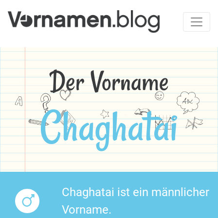
Der Vorname
Chaghatai
Chaghatai ist ein männlicher
Vorname.