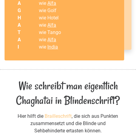
A
wie
Alfa
G
wie Golf
H
wie Hotel
A
wie
Alfa
T
wie Tango
A
wie
Alfa
I
wie
India
Wie schreibt man eigentlich
Chaghatai in Blindenschrift?
Hier hilft die
Brailleschrift
, die sich aus Punkten
zusammensetzt und die Blinde und
Sehbehinderte ertasten können.