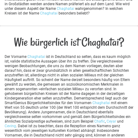
in Großstädten werden andere Namen präferiert als auf dem Land. Wie wird
unter diesem Aspekt der Name
Chaghatai
wahrgenommen? In welchen
Kreisen ist der Name
Chaghatai
besonders beliebt?
Wie bürgerlich ist Chaghatai?
Der Vorname
Chaghatai
ist in Deutschland so selten, dass es kaum möglich
ist, valide statistische Aussagen über ihn zu treffen. Die vergleichsweise
wenigen Beobachtungen, die uns zu dem Namen vorliegen, deuten aber
darauf hin, dass er zwar grundsätzlich in allen gesellschaftlichen Schichten
anzutreffen ist, allerdings nicht in allen sozialen Milieus mit der gleichen
Häufigkeit auftritt. So scheint der Name derzeit besonders häufig von Eltern
gewählt zu werden, die gemessen an sozioökonomischen Merkmalen in
einem sogenannten »einfachen sozialen Milieu« zu verorten sind. In
gehobenen bürgerlichen Kreisen ist der Name dagegen in der derzeitigen
Kindergeneration eher selten anzutreffen. Dementsprechend liegt auch der
SmartGenius Bürgerlichkeitsindex für den Vornamen
Chaghatai
mit einem
Wert von 55 deutlich unter 100 (der Wert 100 entspricht dem Durchschnitt der
Bevölkerung). Andere Jungennamen, die in Deutschland ebenfalls
vergleichsweise selten vorkommen und gemäß dem Bürgerlichkeitsindex ein
ähnliches Sozialprestige aufweisen, sind zum Beispiel
Chafic
,
Ceyar
und
Ceving
. Dabei ist zu beachten, dass die Rezeption eines Namens ganz
wesentlich vom jeweiligen kulturellen Kontext abhängt: Insbesondere
Vornamen, die in Deutschland nicht sehr gängig sind, können in anderen