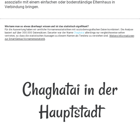
assoziativ mit einem einfachen oder bodenständige Elternhaus in
Verbindung bringen.
Wie kann man so etwas überhaupt wissen und ist das statistisch signifikant?
Für die Auswertung haben wir amtliche Vornamensstatistiken mit soziodemografischen Daten kombiniert. Die Analyse
basiert auf über 300.000 Datensätzen. Darunter war der Name
Chaghatai
allerdings nur vergleichsweise selten
vertreten, so dass die statistischen Aussagen zu diesem Namen als Tendenz zu verstehen sind.
Weitere Informationen
zur SmartGenius-Vornamensstatistik
.
Chaghatai in der
Hauptstadt