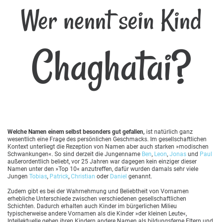
Wer nennt sein Kind
Chaghatai?
Welche Namen einem selbst besonders gut gefallen,
ist natürlich ganz
wesentlich eine Frage des persönlichen Geschmacks. Im gesellschaftlichen
Kontext unterliegt die Rezeption von Namen aber auch starken »modischen
Schwankungen«. So sind derzeit die Jungenname
Ben
,
Leon
,
Jonas
und
Paul
außerordentlich beliebt, vor 25 Jahren war dagegen kein einziger dieser
Namen unter den »Top 10« anzutreffen, dafür wurden damals sehr viele
Jungen
Tobias
,
Patrick
,
Christian
oder
Daniel
genannt.
Zudem gibt es bei der Wahrnehmung und Beliebtheit von Vornamen
erhebliche Unterschiede zwischen verschiedenen gesellschaftlichen
Schichten. Dadurch erhalten auch Kinder im bürgerlichen Milieu
typischerweise andere Vornamen als die Kinder »der kleinen Leute«,
Intellektuelle geben ihren Kindern andere Namen als bildungsferne Eltern und