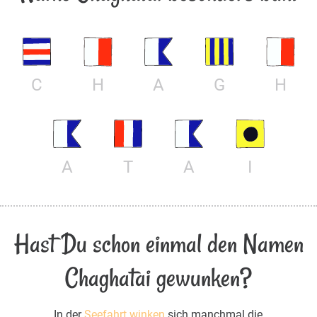
C
H
A
G
H
A
T
A
I
Hast Du schon einmal den Namen
Chaghatai gewunken?
In der
Seefahrt winken
sich manchmal die