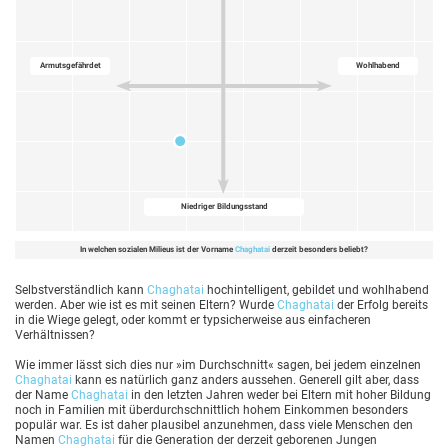
Armutsgefährdet
Wohlhabend
Niedriger Bildungsstand
In welchen sozialen Milieus ist der Vorname
Chaghatai
derzeit besonders beliebt?
Selbstverständlich kann
Chaghatai
hochintelligent, gebildet und wohlhabend
werden. Aber wie ist es mit seinen Eltern? Wurde
Chaghatai
der Erfolg bereits
in die Wiege gelegt, oder kommt er typsicherweise aus einfacheren
Verhältnissen?
Wie immer lässt sich dies nur »im Durchschnitt« sagen, bei jedem einzelnen
Chaghatai
kann es natürlich ganz anders aussehen. Generell gilt aber, dass
der Name
Chaghatai
in den letzten Jahren weder bei Eltern mit hoher Bildung
noch in Familien mit überdurchschnittlich hohem Einkommen besonders
populär war. Es ist daher plausibel anzunehmen, dass viele Menschen den
Namen
Chaghatai
für die Generation der derzeit geborenen Jungen