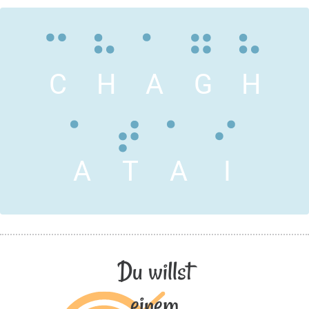
C
H
A
G
H
A
T
A
I
Du willst
einem