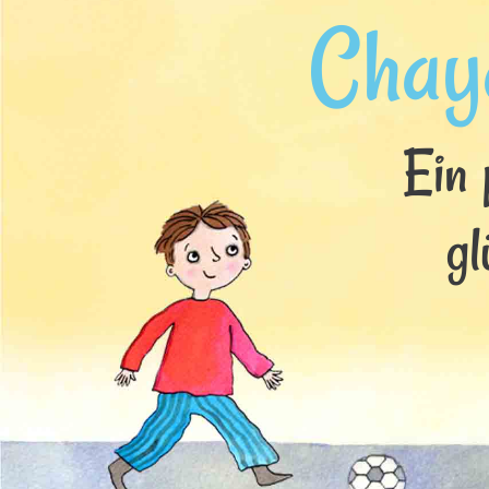
Chay
Ein 
gl