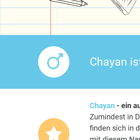
Chayan is
Chayan
- ein 
Zumindest in 
finden sich in
mit diesem Nam