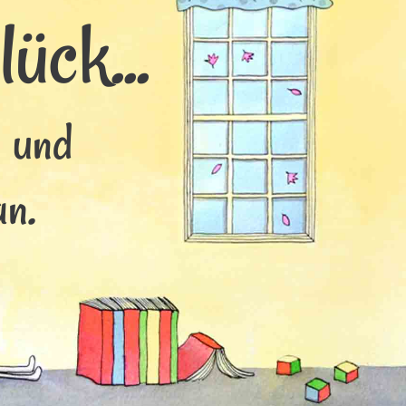
ück...
s und
an.