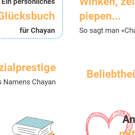
Winken, ze
Ein persönliches
Glücksbuch
piepen...
für Chayan
So sagt man «Ch
zialprestige
Beliebthei
s Namens Chayan
An
mit