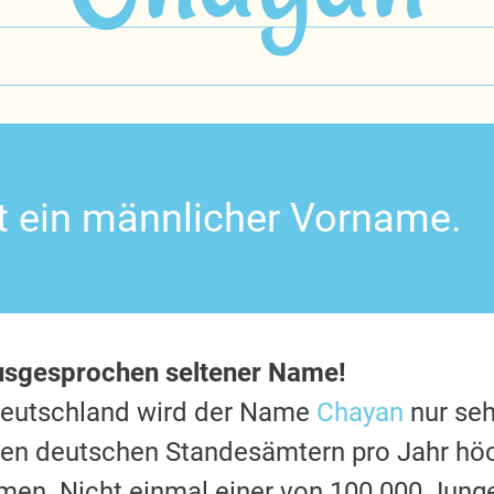
t ein männlicher Vorname.
ausgesprochen seltener Name!
Deutschland wird der Name
Chayan
nur seh
 den deutschen Standesämtern pro Jahr hö
en. Nicht einmal einer von 100.000 Jung