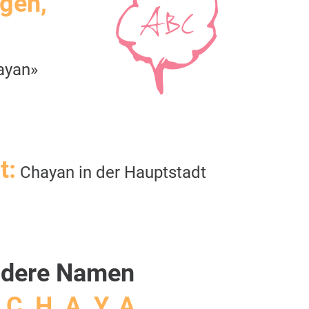
igen,
ayan»
t:
Chayan in der Hauptstadt
dere Namen
 C, H, A, Y, A,