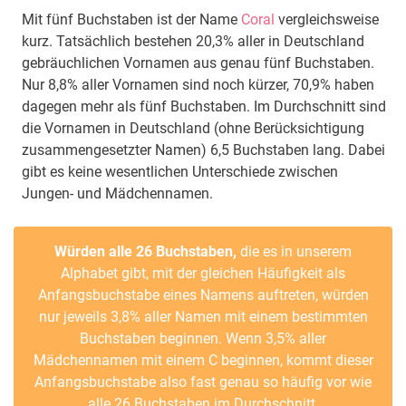
Mit fünf Buchstaben ist der Name
Coral
vergleichsweise
kurz. Tatsächlich bestehen 20,3% aller in Deutschland
gebräuchlichen Vornamen aus genau fünf Buchstaben.
Nur 8,8% aller Vornamen sind noch kürzer, 70,9% haben
dagegen mehr als fünf Buchstaben. Im Durchschnitt sind
die Vornamen in Deutschland (ohne Berücksichtigung
zusammengesetzter Namen) 6,5 Buchstaben lang. Dabei
gibt es keine wesentlichen Unterschiede zwischen
Jungen- und Mädchennamen.
Würden alle 26 Buchstaben,
die es in unserem
Alphabet gibt, mit der gleichen Häufigkeit als
Anfangsbuchstabe eines Namens auftreten, würden
nur jeweils 3,8% aller Namen mit einem bestimmten
Buchstaben beginnen. Wenn 3,5% aller
Mädchennamen mit einem C beginnen, kommt dieser
Anfangsbuchstabe also fast genau so häufig vor wie
alle 26 Buchstaben im Durchschnitt.