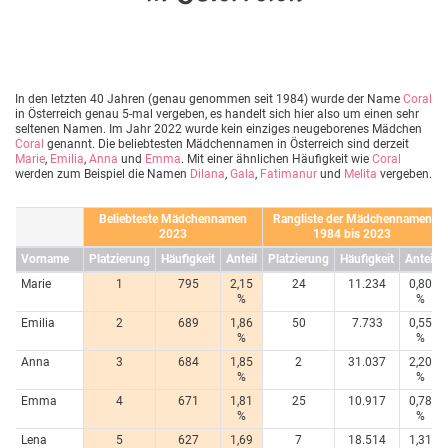
In den letzten 40 Jahren (genau genommen seit 1984) wurde der Name
Coral
in Österreich genau 5-mal vergeben, es handelt sich hier also um einen sehr
seltenen Namen. Im Jahr 2022 wurde kein einziges neugeborenes Mädchen
Coral
genannt. Die beliebtesten Mädchennamen in Österreich sind derzeit
Marie
,
Emilia
,
Anna
und
Emma
. Mit einer ähnlichen Häufigkeit wie
Coral
werden zum Beispiel die Namen
Dilana
,
Gala
,
Fatimanur
und
Melita
vergeben.
Beliebteste Mädchennamen
Rangliste der Mädchennamen
2023
1984 bis 2023
Vorname
Platzierung
Häufigkeit
Anteil
Platzierung
Häufigkeit
Anteil
Marie
1
795
2,15
24
11.234
0,80
%
%
Emilia
2
689
1,86
50
7.733
0,55
%
%
Anna
3
684
1,85
2
31.037
2,20
%
%
Emma
4
671
1,81
25
10.917
0,78
%
%
Lena
5
627
1,69
7
18.514
1,31