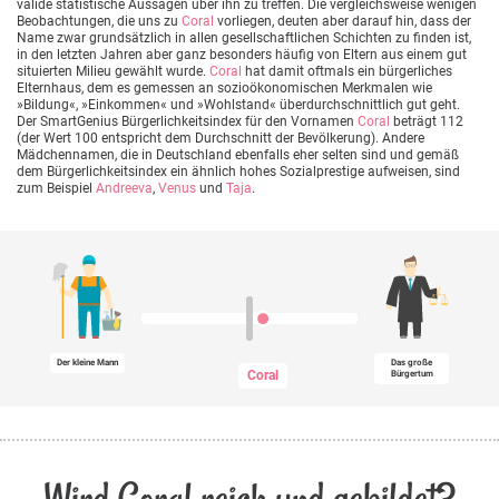
valide statistische Aussagen über ihn zu treffen. Die vergleichsweise wenigen
Beobachtungen, die uns zu
Coral
vorliegen, deuten aber darauf hin, dass der
Name zwar grundsätzlich in allen gesellschaftlichen Schichten zu finden ist,
in den letzten Jahren aber ganz besonders häufig von Eltern aus einem gut
situierten Milieu gewählt wurde.
Coral
hat damit oftmals ein bürgerliches
Elternhaus, dem es gemessen an sozioökonomischen Merkmalen wie
»Bildung«, »Einkommen« und »Wohlstand« überdurchschnittlich gut geht.
Der SmartGenius Bürgerlichkeitsindex für den Vornamen
Coral
beträgt 112
(der Wert 100 entspricht dem Durchschnitt der Bevölkerung). Andere
Mädchennamen, die in Deutschland ebenfalls eher selten sind und gemäß
dem Bürgerlichkeitsindex ein ähnlich hohes Sozialprestige aufweisen, sind
zum Beispiel
Andreeva
,
Venus
und
Taja
.
Der kleine Mann
Das große
Coral
Bürgertum
Wird Coral reich und gebildet?