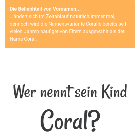
Die Beliebhteit von Vornamen...
...ändert sich im Zeitablauf natürlich immer mal,
dennoch wird die Namensvariante
Coralie
bereits seit
vielen Jahren häufiger von Eltern ausgewählt als der
Name
Coral
.
Wer nennt sein Kind
Coral?