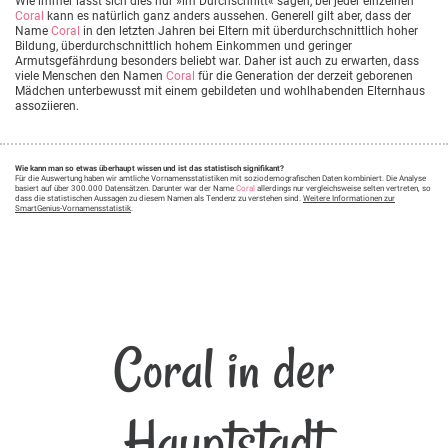
Wie immer lässt sich dies nur »im Durchschnitt« sagen, bei jeder einzelnen
Coral
kann es natürlich ganz anders aussehen. Generell gilt aber, dass der
Name
Coral
in den letzten Jahren bei Eltern mit überdurchschnittlich hoher
Bildung, überdurchschnittlich hohem Einkommen und geringer
Armutsgefährdung besonders beliebt war. Daher ist auch zu erwarten, dass
viele Menschen den Namen
Coral
für die Generation der derzeit geborenen
Mädchen unterbewusst mit einem gebildeten und wohlhabenden Elternhaus
assoziieren.
Wie kann man so etwas überhaupt wissen und ist das statistisch signifikant?
Für die Auswertung haben wir amtliche Vornamensstatistiken mit soziodemografischen Daten kombiniert. Die Analyse
basiert auf über 300.000 Datensätzen. Darunter war der Name
Coral
allerdings nur vergleichsweise selten vertreten, so
dass die statistischen Aussagen zu diesem Namen als Tendenz zu verstehen sind.
Weitere Informationen zur
SmartGenius-Vornamensstatistik
.
Coral in der
Hauptstadt