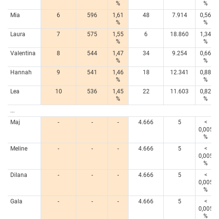
%
%
Mia
6
596
1,61
48
7.914
0,56
%
%
Laura
7
575
1,55
6
18.860
1,34
%
%
Valentina
8
544
1,47
34
9.254
0,66
%
%
Hannah
9
541
1,46
18
12.341
0,88
%
%
Lea
10
536
1,45
22
11.603
0,82
%
%
...
Maj
-
-
-
4.666
5
<
0,005
%
Meline
-
-
-
4.666
5
<
0,005
%
Dilana
-
-
-
4.666
5
<
0,005
%
Gala
-
-
-
4.666
5
<
0,005
%