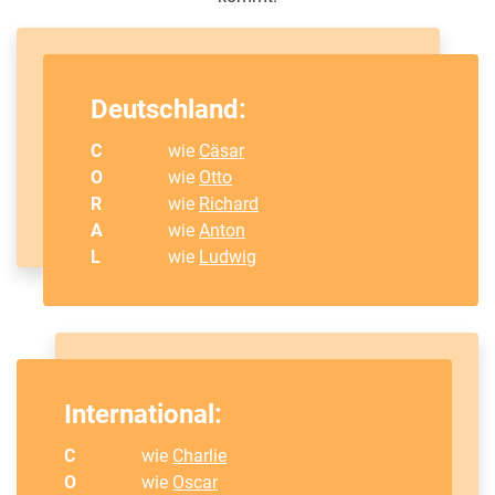
Deutschland:
C
wie
Cäsar
O
wie
Otto
R
wie
Richard
A
wie
Anton
L
wie
Ludwig
International:
C
wie
Charlie
O
wie
Oscar