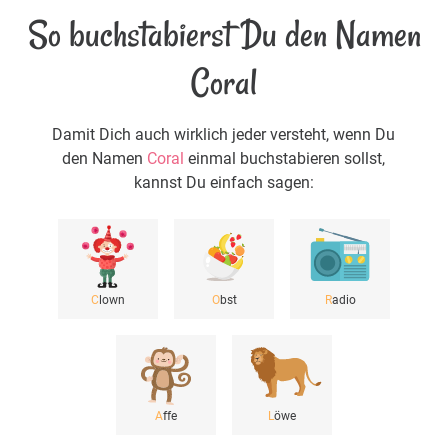
So buchstabierst Du den Namen
Coral
Damit Dich auch wirklich jeder versteht, wenn Du
den Namen
Coral
einmal buchstabieren sollst,
kannst Du einfach sagen:
C
lown
O
bst
R
adio
A
ffe
L
öwe