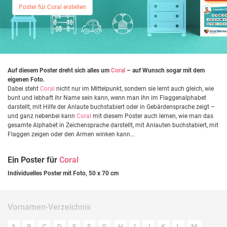
Poster für Coral erstellen
Auf diesem Poster dreht sich alles um
Coral
– auf Wunsch sogar mit dem
eigenen Foto.
Dabei steht
Coral
nicht nur im Mittelpunkt, sondern sie lernt auch gleich, wie
bunt und lebhaft ihr Name sein kann, wenn man ihn im Flaggenalphabet
darstellt, mit Hilfe der Anlaute buchstabiert oder in Gebärdensprache zeigt –
und ganz nebenbei kann
Coral
mit diesem Poster auch lernen, wie man das
gesamte Alphabet in Zeichensprache darstellt, mit Anlauten buchstabiert, mit
Flaggen zeigen oder den Armen winken kann...
Ein Poster für
Coral
Individuelles Poster mit Foto, 50 x 70 cm
Vornamen-Verzeichnis
A
B
C
D
E
F
G
H
I
J
K
L
M