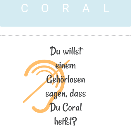
C
O
R
A
L
Du willst
einem
Gehörlosen
sagen, dass
Du Coral
heißt?