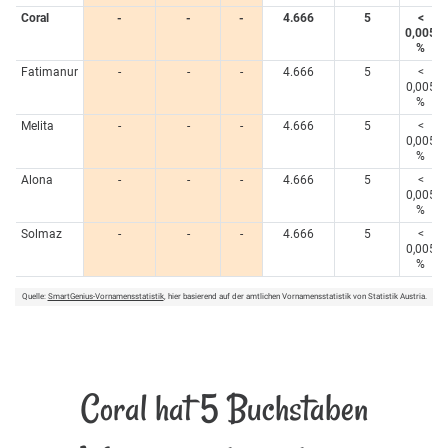
Coral
-
-
-
4.666
5
<
0,005
%
Fatimanur
-
-
-
4.666
5
<
0,005
%
Melita
-
-
-
4.666
5
<
0,005
%
Alona
-
-
-
4.666
5
<
0,005
%
Solmaz
-
-
-
4.666
5
<
0,005
%
Quelle:
SmartGenius-Vornamensstatistik
, hier basierend auf der amtlichen Vornamensstatistik von Statistik Austria.
Coral hat 5 Buchstaben