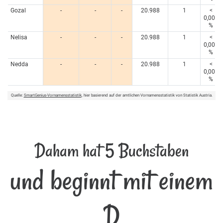
Gozal
-
-
-
20.988
1
<
0,005
%
Nelisa
-
-
-
20.988
1
<
0,005
%
Nedda
-
-
-
20.988
1
<
0,005
%
Quelle:
SmartGenius-Vornamensstatistik
, hier basierend auf der amtlichen Vornamensstatistik von Statistik Austria.
Daham hat 5 Buchstaben
und beginnt mit einem
D