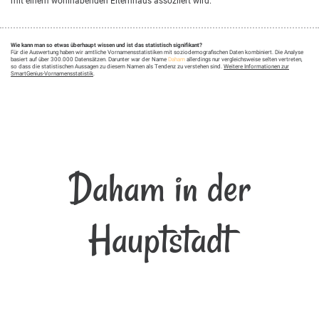
mit einem wohlhabenden Elternhaus assoziiert wird.
Wie kann man so etwas überhaupt wissen und ist das statistisch signifikant?
Für die Auswertung haben wir amtliche Vornamensstatistiken mit soziodemografischen Daten kombiniert. Die Analyse
basiert auf über 300.000 Datensätzen. Darunter war der Name
Daham
allerdings nur vergleichsweise selten vertreten,
so dass die statistischen Aussagen zu diesem Namen als Tendenz zu verstehen sind.
Weitere Informationen zur
SmartGenius-Vornamensstatistik
.
Daham in der
Hauptstadt