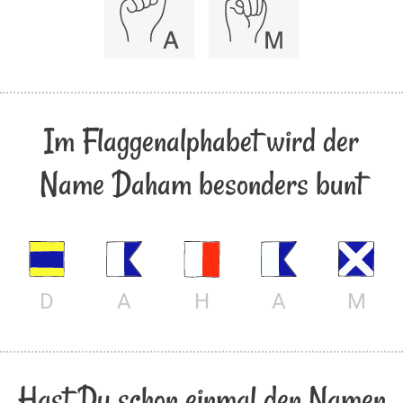
Im Flaggenalphabet wird der
Name Daham besonders bunt
D
A
H
A
M
Hast Du schon einmal den Namen