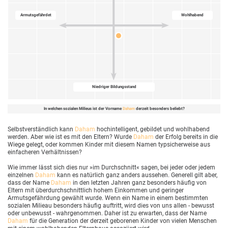
Armutsgefährdet
Wohlhabend
Niedriger Bildungsstand
In welchen sozialen Milieus ist der Vorname
Daham
derzeit besonders beliebt?
Selbstverständlich kann
Daham
hochintelligent, gebildet und wohlhabend
werden. Aber wie ist es mit den Eltern? Wurde
Daham
der Erfolg bereits in die
Wiege gelegt, oder kommen Kinder mit diesem Namen typsicherweise aus
einfacheren Verhältnissen?
Wie immer lässt sich dies nur »im Durchschnitt« sagen, bei jeder oder jedem
einzelnen
Daham
kann es natürlich ganz anders aussehen. Generell gilt aber,
dass der Name
Daham
in den letzten Jahren ganz besonders häufig von
Eltern mit überdurchschnittlich hohem Einkommen und geringer
Armutsgefährdung gewählt wurde. Wenn ein Name in einem bestimmten
sozialen Milieau besonders häufig auftritt, wird dies von uns allen - bewusst
oder unbewusst - wahrgenommen. Daher ist zu erwarten, dass der Name
Daham
für die Generation der derzeit geborenen Kinder von vielen Menschen