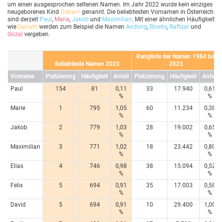
um einen ausgesprochen seltenen Namen. Im Jahr 2022 wurde kein einziges
neugeborenes Kind
Daham
genannt. Die beliebtesten Vornamen in Österreich
sind derzeit
Paul
,
Marie
,
Jakob
und
Maximilian
. Mit einer ähnlichen Häufigkeit
wie
Daham
werden zum Beispiel die Namen
Aodong
,
Rowby
,
Raftaar
und
Gozal
vergeben.
Rangliste der Namen 1984 bis
Beliebteste Namen 2023
2023
Vorname
Platzierung
Häufigkeit
Anteil
Platzierung
Häufigkeit
Anteil
Paul
154
81
0,11
33
17.940
0,61
%
%
Marie
1
795
1,05
60
11.234
0,38
%
%
Jakob
2
779
1,03
28
19.002
0,65
%
%
Maximilian
3
771
1,02
18
23.442
0,80
%
%
Elias
4
746
0,98
38
15.094
0,52
%
%
Felix
5
694
0,91
35
17.003
0,58
%
%
David
5
694
0,91
10
29.400
1,00
%
%