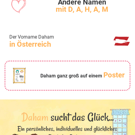
Andere Namen
mit D, A, H, A, M
Der Vorname Daham
in Österreich
Poster
Daham ganz groß auf einem
Daham
sucht das Glück...
Ein persönliches, individuelles und glückliches