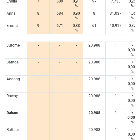
Emilia
7
689
0,91
97
7.733
0,26
%
%
Anna
8
684
0,90
8
31.037
1,06
%
%
Emma
9
671
0,88
61
10.917
0,37
%
%
...
Júrome
-
-
-
20.988
1
<
0,005
%
Samoa
-
-
-
20.988
1
<
0,005
%
Aodong
-
-
-
20.988
1
<
0,005
%
Rowby
-
-
-
20.988
1
<
0,005
%
Daham
-
-
-
20.988
1
<
0,005
%
Raftaar
-
-
-
20.988
1
<
0,005
%