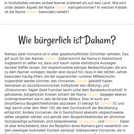
in Großstädten werden andere Namen präferiert als auf dem Land. Wie wird
unter diesem Aspekt der Name
Daham
wahrgenommen? In welchen Kreisen
ist der Name
Daham
besonders beliebt?
Wie bürgerlich ist Daham?
Nahezu jeder Vorname ist in allen gesellschaftlichen Schichten vertreten. Das
gilt auch für den Namen
Daham
. Dabei kommt der Name in Deutschland
insgesamt so selten vor, dass sich kaum valide statistische Aussagen
darüber treffen lassen. Die vergleichsweise wenigen Beobachtungen, die uns
zu dem Namen vorliegen, deuten aber darauf hin, dass in den letzten Jahren
besonders häufig Eltern, die der sogenannten »unteren Mittelschicht«
zugeordnet werden könnten, den Vornamen
Daham
gewählt haben.
Gemessen an sozioökonomischen Indikatoren wie »Bildung« und
»Einkommen« liegen diese Familien leicht unter dem Bundesdurchschnitt. In
gehobenen, bürgerlichen Kreisen scheint der Name
Daham
dagegen ebenso
unterrepräsentiert wie in sehr einfachen Milieus. Dies ist auch am
SmartGenius Bürgerlichkeitsindex abzulesen. Er beträgt für
Daham
92 und
liegt damit unter dem Wert 100, der dem Durchschnitt der Bevölkerung
entspricht. Andere Vornamen, die in Deutschland ebenalls vergleichsweise
selten vergeben werden und gemäß dem Bürgerlichkeitsindex ein ähnliches
Sozialprestige aufweisen, sind beispielsweise
Canay
,
Boye
und
Batoma
. Dabei
ist aber entscheidend, dass die Rezeption eines Namens ganz wesentlich von
dem jeweiligen kulturellen Kontext abhängt: Insbesondere Vornamen, die in