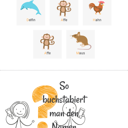
D
elfin
A
ffe
H
ahn
A
ffe
M
aus
So
buchstabiert
man den
Namen