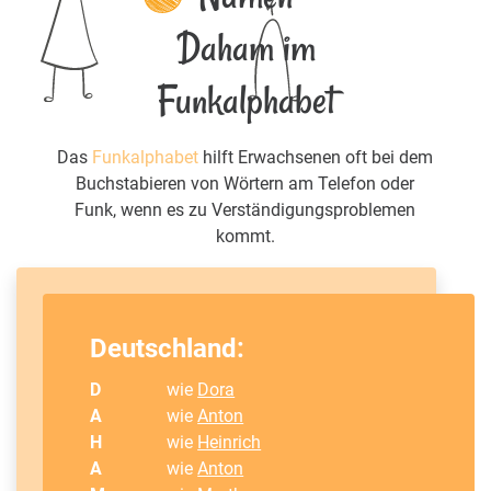
Daham im
Funkalphabet
Das
Funkalphabet
hilft Erwachsenen oft bei dem
Buchstabieren von Wörtern am Telefon oder
Funk, wenn es zu Verständigungsproblemen
kommt.
Deutschland:
D
wie
Dora
A
wie
Anton
H
wie
Heinrich
A
wie
Anton