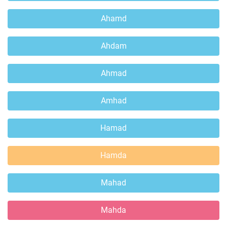
Ahamd
Ahdam
Ahmad
Amhad
Hamad
Hamda
Mahad
Mahda