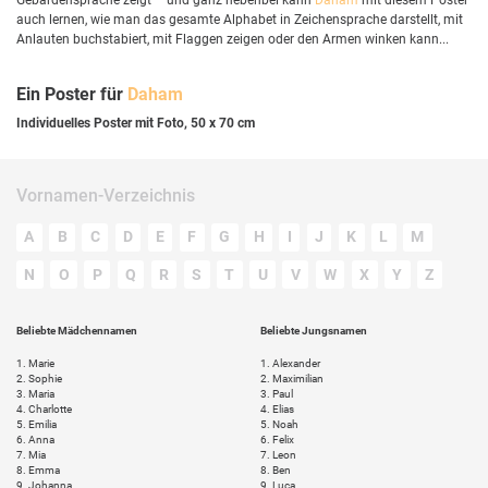
auch lernen, wie man das gesamte Alphabet in Zeichensprache darstellt, mit
Anlauten buchstabiert, mit Flaggen zeigen oder den Armen winken kann...
Ein Poster für
Daham
Individuelles Poster mit Foto, 50 x 70 cm
Vornamen-Verzeichnis
A
B
C
D
E
F
G
H
I
J
K
L
M
N
O
P
Q
R
S
T
U
V
W
X
Y
Z
Beliebte Mädchennamen
Beliebte Jungsnamen
1.
Marie
1.
Alexander
2.
Sophie
2.
Maximilian
3.
Maria
3.
Paul
4.
Charlotte
4.
Elias
5.
Emilia
5.
Noah
6.
Anna
6.
Felix
7.
Mia
7.
Leon
8.
Emma
8.
Ben
9.
Johanna
9.
Luca