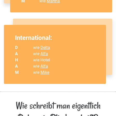
M
wie
Martha
International:
D
wie
Delta
A
wie
Alfa
H
wie Hotel
A
wie
Alfa
M
wie
Mike
Wie schreibt man eigentlich