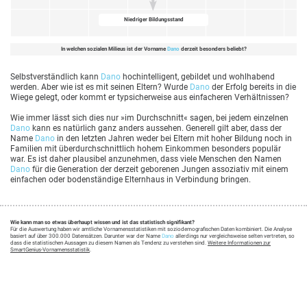
Niedriger Bildungsstand
In welchen sozialen Milieus ist der Vorname
Dano
derzeit besonders beliebt?
Selbstverständlich kann
Dano
hochintelligent, gebildet und wohlhabend
werden. Aber wie ist es mit seinen Eltern? Wurde
Dano
der Erfolg bereits in die
Wiege gelegt, oder kommt er typsicherweise aus einfacheren Verhältnissen?
Wie immer lässt sich dies nur »im Durchschnitt« sagen, bei jedem einzelnen
Dano
kann es natürlich ganz anders aussehen. Generell gilt aber, dass der
Name
Dano
in den letzten Jahren weder bei Eltern mit hoher Bildung noch in
Familien mit überdurchschnittlich hohem Einkommen besonders populär
war. Es ist daher plausibel anzunehmen, dass viele Menschen den Namen
Dano
für die Generation der derzeit geborenen Jungen assoziativ mit einem
einfachen oder bodenständige Elternhaus in Verbindung bringen.
Wie kann man so etwas überhaupt wissen und ist das statistisch signifikant?
Für die Auswertung haben wir amtliche Vornamensstatistiken mit soziodemografischen Daten kombiniert. Die Analyse
basiert auf über 300.000 Datensätzen. Darunter war der Name
Dano
allerdings nur vergleichsweise selten vertreten, so
dass die statistischen Aussagen zu diesem Namen als Tendenz zu verstehen sind.
Weitere Informationen zur
SmartGenius-Vornamensstatistik
.