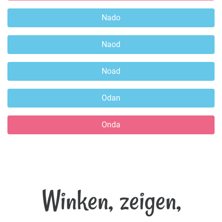
Nado
Naod
Noad
Odan
Onda
Winken, zeigen,