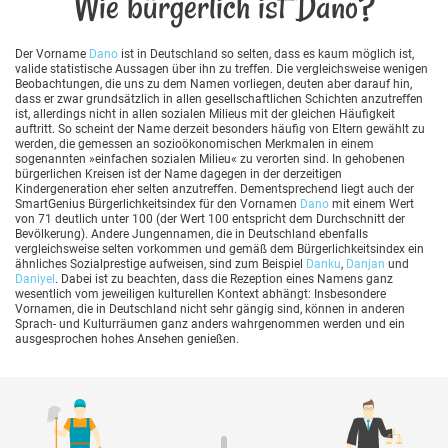
Wie bürgerlich ist Dano?
Der Vorname
Dano
ist in Deutschland so selten, dass es kaum möglich ist,
valide statistische Aussagen über ihn zu treffen. Die vergleichsweise wenigen
Beobachtungen, die uns zu dem Namen vorliegen, deuten aber darauf hin,
dass er zwar grundsätzlich in allen gesellschaftlichen Schichten anzutreffen
ist, allerdings nicht in allen sozialen Milieus mit der gleichen Häufigkeit
auftritt. So scheint der Name derzeit besonders häufig von Eltern gewählt zu
werden, die gemessen an sozioökonomischen Merkmalen in einem
sogenannten »einfachen sozialen Milieu« zu verorten sind. In gehobenen
bürgerlichen Kreisen ist der Name dagegen in der derzeitigen
Kindergeneration eher selten anzutreffen. Dementsprechend liegt auch der
SmartGenius Bürgerlichkeitsindex für den Vornamen
Dano
mit einem Wert
von 71 deutlich unter 100 (der Wert 100 entspricht dem Durchschnitt der
Bevölkerung). Andere Jungennamen, die in Deutschland ebenfalls
vergleichsweise selten vorkommen und gemäß dem Bürgerlichkeitsindex ein
ähnliches Sozialprestige aufweisen, sind zum Beispiel
Danku
,
Danjan
und
Daniyel
. Dabei ist zu beachten, dass die Rezeption eines Namens ganz
wesentlich vom jeweiligen kulturellen Kontext abhängt: Insbesondere
Vornamen, die in Deutschland nicht sehr gängig sind, können in anderen
Sprach- und Kulturräumen ganz anders wahrgenommen werden und ein
ausgesprochen hohes Ansehen genießen.