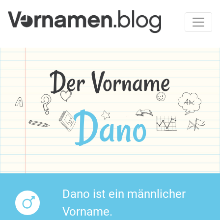
Der Vorname
Dano
Dano ist ein männlicher
Vorname.