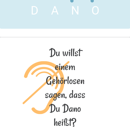
D
A
N
O
Du willst
einem
Gehörlosen
sagen, dass
Du Dano
heißt?