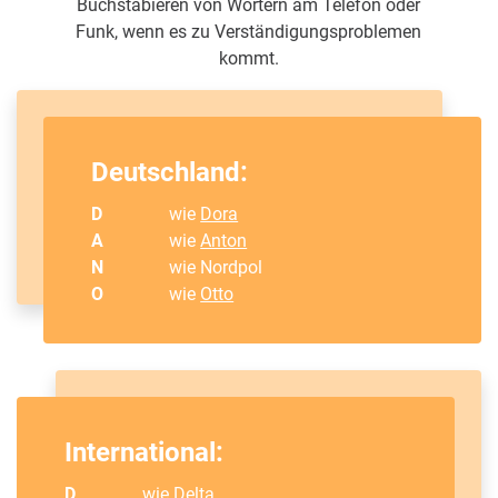
Buchstabieren von Wörtern am Telefon oder
Funk, wenn es zu Verständigungsproblemen
kommt.
Deutschland:
D
wie
Dora
A
wie
Anton
N
wie Nordpol
O
wie
Otto
International:
D
wie
Delta