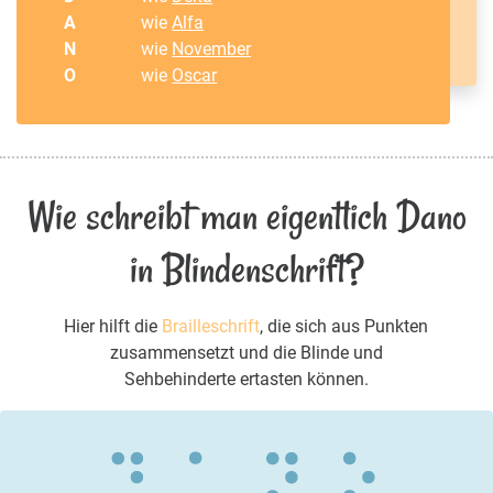
A
wie
Alfa
N
wie
November
O
wie
Oscar
Wie schreibt man eigentlich Dano
in Blindenschrift?
Hier hilft die
Brailleschrift
, die sich aus Punkten
zusammensetzt und die Blinde und
Sehbehinderte ertasten können.