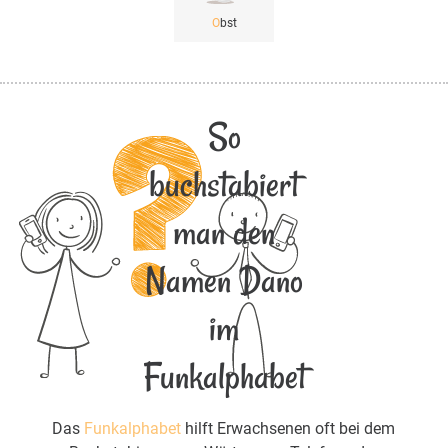
O
bst
So
buchstabiert
man den
Namen Dano
im
Funkalphabet
Das
Funkalphabet
hilft Erwachsenen oft bei dem