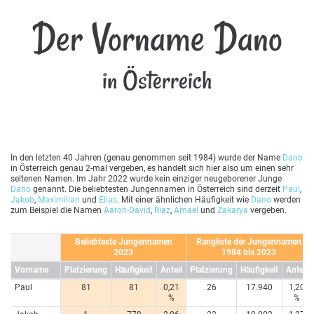
Der Vorname Dano
in Österreich
In den letzten 40 Jahren (genau genommen seit 1984) wurde der Name
Dano
in Österreich genau 2-mal vergeben, es handelt sich hier also um einen sehr
seltenen Namen. Im Jahr 2022 wurde kein einziger neugeborener Junge
Dano
genannt. Die beliebtesten Jungennamen in Österreich sind derzeit
Paul
,
Jakob
,
Maximilian
und
Elias
. Mit einer ähnlichen Häufigkeit wie
Dano
werden
zum Beispiel die Namen
Aaron-David
,
Riaz
,
Amael
und
Zakarya
vergeben.
Beliebteste Jungennamen
Rangliste der Jungennamen
2023
1984 bis 2023
Vorname
Platzierung
Häufigkeit
Anteil
Platzierung
Häufigkeit
Anteil
Paul
81
81
0,21
26
17.940
1,20
%
%