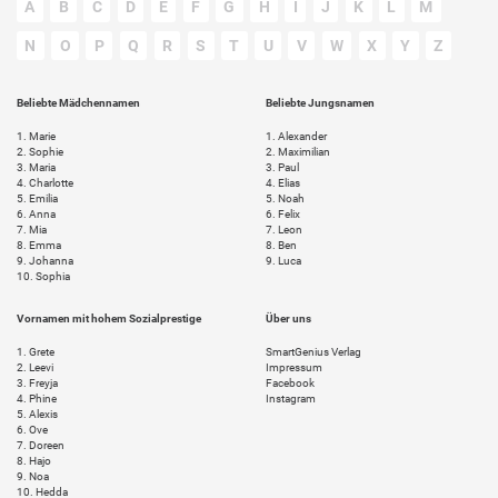
A
B
C
D
E
F
G
H
I
J
K
L
M
N
O
P
Q
R
S
T
U
V
W
X
Y
Z
Beliebte Mädchennamen
Beliebte Jungsnamen
1.
Marie
1.
Alexander
2.
Sophie
2.
Maximilian
3.
Maria
3.
Paul
4.
Charlotte
4.
Elias
5.
Emilia
5.
Noah
6.
Anna
6.
Felix
7.
Mia
7.
Leon
8.
Emma
8.
Ben
9.
Johanna
9.
Luca
10.
Sophia
Vornamen mit hohem Sozialprestige
Über uns
1.
Grete
SmartGenius Verlag
2.
Leevi
Impressum
3.
Freyja
Facebook
4.
Phine
Instagram
5.
Alexis
6.
Ove
7.
Doreen
8.
Hajo
9.
Noa
10.
Hedda