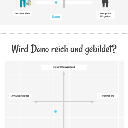
Der kleine Mann
Das große
Dano
Bürgertum
Wird Dano reich und gebildet?
Hoher Bildungsstand
Armutsgefährdet
Wohlhabend