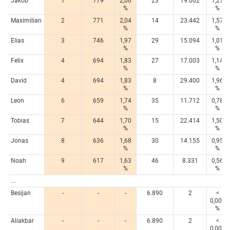
Jakob
1
779
2,06
23
19.002
1,27
%
%
Maximilian
2
771
2,04
14
23.442
1,57
%
%
Elias
3
746
1,97
29
15.094
1,01
%
%
Felix
4
694
1,83
27
17.003
1,14
%
%
David
4
694
1,83
8
29.400
1,96
%
%
Leon
6
659
1,74
35
11.712
0,78
%
%
Tobias
7
644
1,70
15
22.414
1,50
%
%
Jonas
8
636
1,68
30
14.155
0,95
%
%
Noah
9
617
1,63
46
8.331
0,56
%
%
...
Besijan
-
-
-
6.890
2
<
0,005
%
Aliakbar
-
-
-
6.890
2
<
0,005