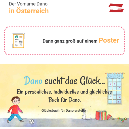
Der Vorname Dano
in Österreich
Poster
Dano ganz groß auf einem
Dano
sucht das Glück...
Ein persönliches, individuelles und glückliches
Buch für Dano.
Glücksbuch für Dano erstellen