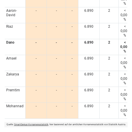
%
Aaron-
-
-
-
6.890
2
<
David
0,005
%
Riaz
-
-
-
6.890
2
<
0,005
%
Dano
-
-
-
6.890
2
<
0,005
%
Amael
-
-
-
6.890
2
<
0,005
%
Zakarya
-
-
-
6.890
2
<
0,005
%
Premtim
-
-
-
6.890
2
<
0,005
%
Mohannad
-
-
-
6.890
2
<
0,005
%
Quelle:
SmartGenius-Vornamensstatistik
, hier basierend auf der amtlichen Vornamensstatistik von Statistik Austria.