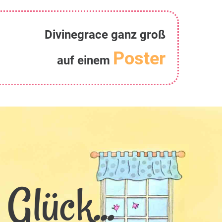
Divinegrace ganz groß
Poster
auf einem
Glück...