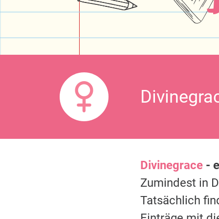
Divinegra
Divinegrace
- 
Zumindest in 
Tatsächlich fi
Einträge mit 