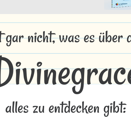
t gar nicht, was es über
Divinegrac
alles zu entdecken gibt: