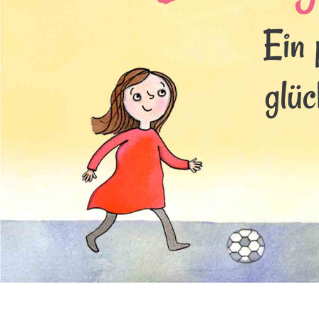
Ein 
glüc