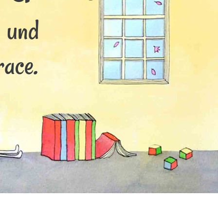
s und
race.