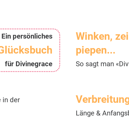
Winken, ze
Ein persönliches
Glücksbuch
piepen...
für Divinegrace
So sagt man «Div
Verbreitun
 in der
Länge & Anfangs