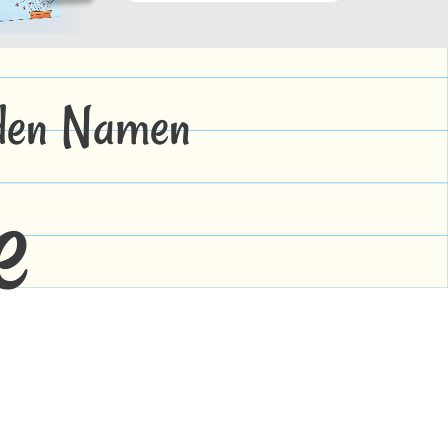
 den Namen
e