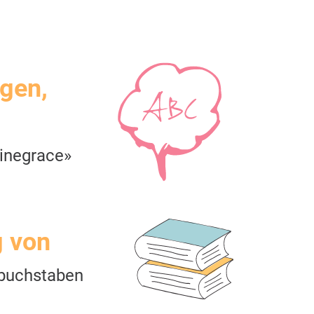
igen,
inegrace»
g von
buchstaben