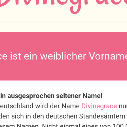
ce ist ein weiblicher Vornam
ein ausgesprochen seltener Name!
Deutschland wird der Name
Divinegrace
nur
nden sich in den deutschen Standesämtern
diesem Namen. Nicht einmal eines von 10