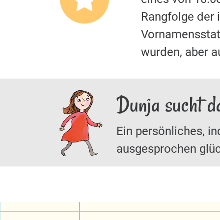
Rangfolge der
Vornamensstati
wurden, aber au
Dunja sucht d
Ein persönliches, in
ausgesprochen glüc