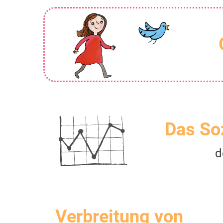
Das So
d
Verbreitung von