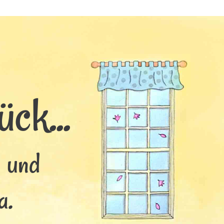
ck...
s und
a.