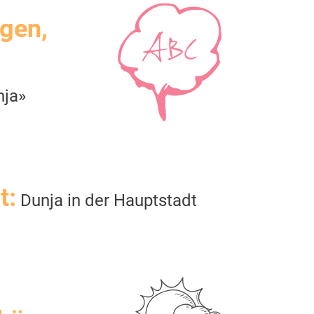
igen,
nja»
t:
Dunja in der Hauptstadt