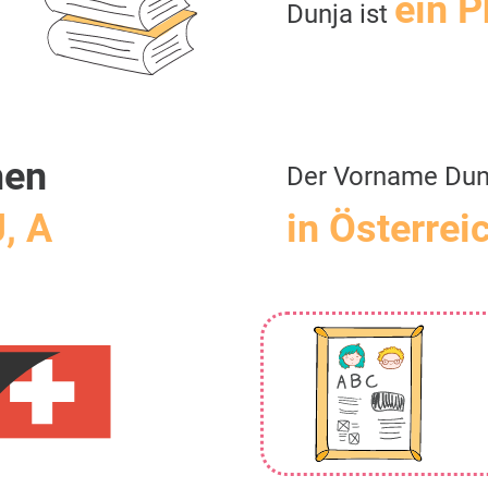
ein 
Dunja ist
men
Der Vorname Dun
J, A
in Österrei