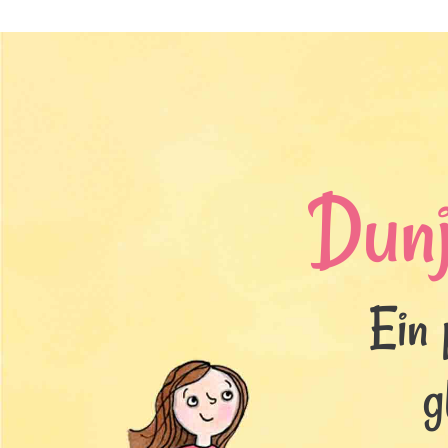
Dun
Ein 
g