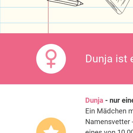
Dunja ist
Dunja
- nur ein
Ein Mädchen 
Namensvetter -
eines von 10.