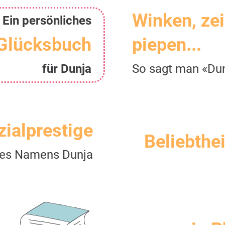
Winken, ze
Ein persönliches
Glücksbuch
piepen...
für Dunja
So sagt man «Du
zialprestige
Beliebthei
es Namens Dunja