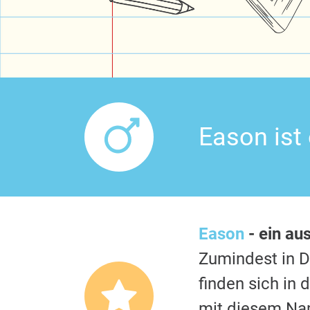
Eason ist
Eason
- ein au
Zumindest in 
finden sich in
mit diesem Nam