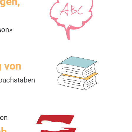
igen,
son»
g von
buchstaben
son
ch