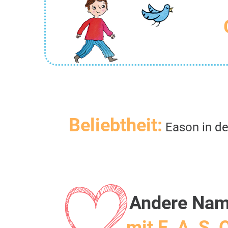
Beliebtheit:
Eason in de
Andere Na
mit E, A, S, 