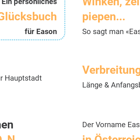
Winken, ze
Ein persönliches
Glücksbuch
piepen...
für Eason
So sagt man «Ea
Verbreitun
r Hauptstadt
Länge & Anfangs
men
Der Vorname Ea
O, N
in Österrei