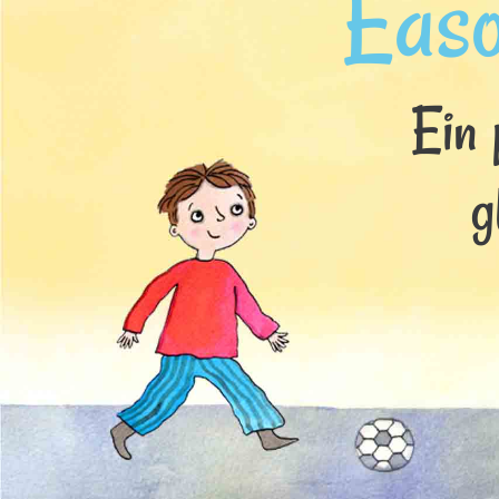
Eas
Ein 
g