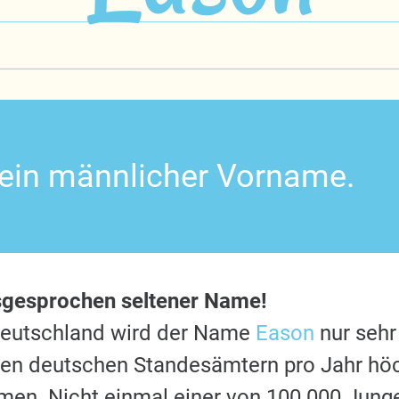
 ein männlicher Vorname.
sgesprochen seltener Name!
Deutschland wird der Name
Eason
nur sehr
 den deutschen Standesämtern pro Jahr hö
en. Nicht einmal einer von 100.000 Jung