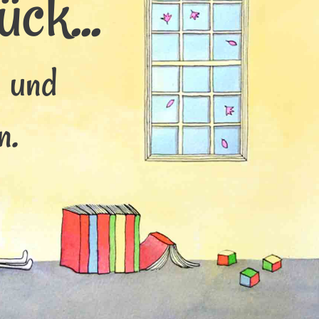
ck...
s und
n.