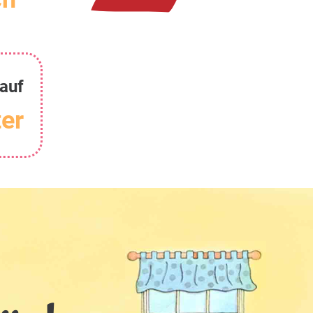
auf
er