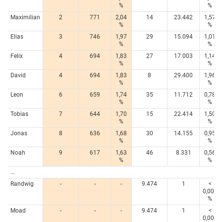
%
%
Maximilian
2
771
2,04
14
23.442
1,57
%
%
Elias
3
746
1,97
29
15.094
1,01
%
%
Felix
4
694
1,83
27
17.003
1,14
%
%
David
4
694
1,83
8
29.400
1,96
%
%
Leon
6
659
1,74
35
11.712
0,78
%
%
Tobias
7
644
1,70
15
22.414
1,50
%
%
Jonas
8
636
1,68
30
14.155
0,95
%
%
Noah
9
617
1,63
46
8.331
0,56
%
%
...
Randwig
-
-
-
9.474
1
<
0,005
%
Moad
-
-
-
9.474
1
<
0,005