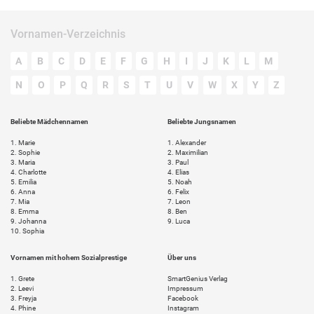
Vornamen-Verzeichnis
A
B
C
D
E
F
G
H
I
J
K
L
M
N
O
P
Q
R
S
T
U
V
W
X
Y
Z
Beliebte Mädchennamen
Beliebte Jungsnamen
1.
Marie
1.
Alexander
2.
Sophie
2.
Maximilian
3.
Maria
3.
Paul
4.
Charlotte
4.
Elias
5.
Emilia
5.
Noah
6.
Anna
6.
Felix
7.
Mia
7.
Leon
8.
Emma
8.
Ben
9.
Johanna
9.
Luca
10.
Sophia
Vornamen mit hohem Sozialprestige
Über uns
1.
Grete
SmartGenius Verlag
2.
Leevi
Impressum
3.
Freyja
Facebook
4.
Phine
Instagram