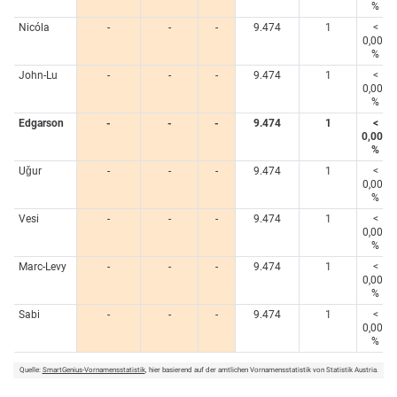
%
Nicóla
-
-
-
9.474
1
<
0,005
%
John-Lu
-
-
-
9.474
1
<
0,005
%
Edgarson
-
-
-
9.474
1
<
0,005
%
Uǧur
-
-
-
9.474
1
<
0,005
%
Vesi
-
-
-
9.474
1
<
0,005
%
Marc-Levy
-
-
-
9.474
1
<
0,005
%
Sabi
-
-
-
9.474
1
<
0,005
%
Quelle:
SmartGenius-Vornamensstatistik
, hier basierend auf der amtlichen Vornamensstatistik von Statistik Austria.