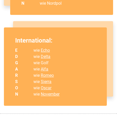
N
wie Nordpol
International:
E
wie
Echo
D
wie
Delta
G
wie Golf
A
wie
Alfa
R
wie
Romeo
S
wie
Sierra
O
wie
Oscar
N
wie
November