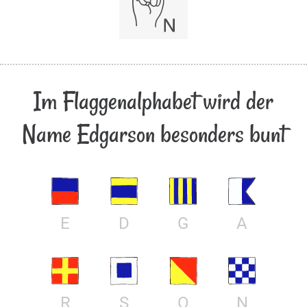
Im Flaggenalphabet wird der
Name Edgarson besonders bunt
E
D
G
A
R
S
O
N