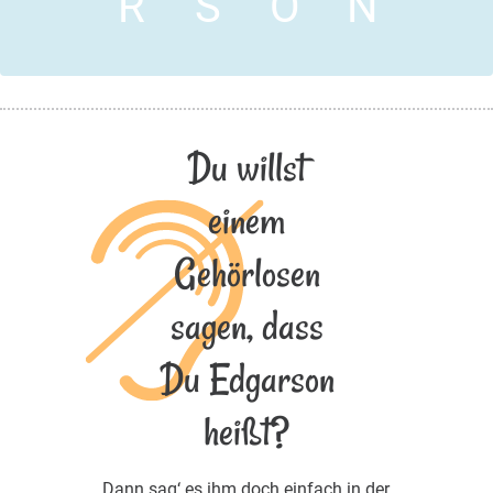
R
S
O
N
Du willst
einem
Gehörlosen
sagen, dass
Du Edgarson
heißt?
Dann sag‘ es ihm doch einfach in der