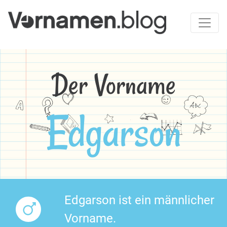
Der Vorname
Edgarson
Edgarson ist ein männlicher
Vorname.