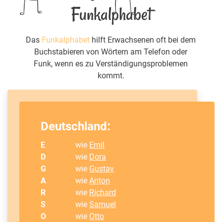
Funkalphabet
Das
Funkalphabet
hilft Erwachsenen oft bei dem
Buchstabieren von Wörtern am Telefon oder
Funk, wenn es zu Verständigungsproblemen
kommt.
Deutschland:
E
wie
Emil
D
wie
Dora
G
wie
Gustav
A
wie
Anton
R
wie
Richard
S
wie
Samuel
O
wie
Otto