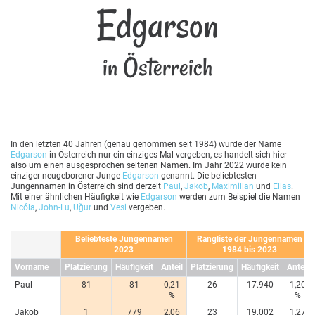
Edgarson
in Österreich
In den letzten 40 Jahren (genau genommen seit 1984) wurde der Name
Edgarson
in Österreich nur ein einziges Mal vergeben, es handelt sich hier
also um einen ausgesprochen seltenen Namen. Im Jahr 2022 wurde kein
einziger neugeborener Junge
Edgarson
genannt. Die beliebtesten
Jungennamen in Österreich sind derzeit
Paul
,
Jakob
,
Maximilian
und
Elias
.
Mit einer ähnlichen Häufigkeit wie
Edgarson
werden zum Beispiel die Namen
Nicóla
,
John-Lu
,
Uǧur
und
Vesi
vergeben.
Beliebteste Jungennamen
Rangliste der Jungennamen
2023
1984 bis 2023
Vorname
Platzierung
Häufigkeit
Anteil
Platzierung
Häufigkeit
Anteil
Paul
81
81
0,21
26
17.940
1,20
%
%
Jakob
1
779
2,06
23
19.002
1,27