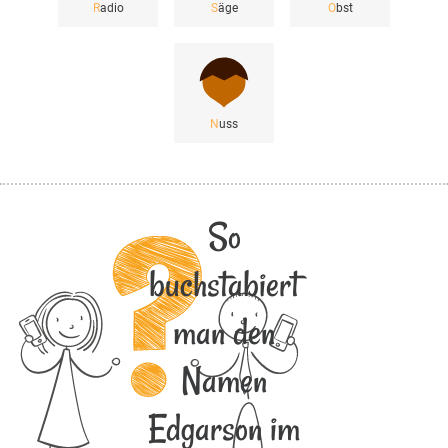
R
adio
S
äge
O
bst
N
uss
So
buchstabiert
man den
Namen
Edgarson im