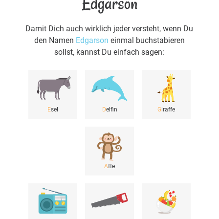
Edgarson
Damit Dich auch wirklich jeder versteht, wenn Du
den Namen
Edgarson
einmal buchstabieren
sollst, kannst Du einfach sagen:
E
sel
D
elfin
G
iraffe
A
ffe