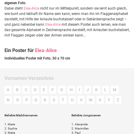
eigenen Foto.
Dabei steht
Elea-Alice
nicht nur im Mittelpunkt, sondern sie lernt auch gleich,
wie bunt und lebhaft ihr Name sein kann, wenn man ihn im Flaggenalphabet
darstellt, mit Hilfe der Anlaute buchstabiert oder in Gebärdensprache zeigt –
und ganz nebenbei kann
Elea-Alice
mit diesem Poster auch lernen, wie man
das gesamte Alphabet in Zeichensprache darstellt, mit Anlauten buchstabiert,
mit Flaggen zeigen oder den Armen winken kann...
Ein Poster für
Elea-Alice
Individuelles Poster mit Foto, 50 x 70 cm
Vornamen-Verzeichnis
A
B
C
D
E
F
G
H
I
J
K
L
M
N
O
P
Q
R
S
T
U
V
W
X
Y
Z
Beliebte Mädchennamen
Beliebte Jungsnamen
1.
Marie
1.
Alexander
2.
Sophie
2.
Maximilian
3.
Maria
3.
Paul