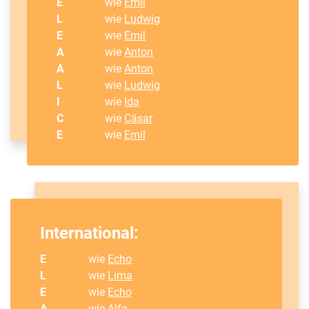
E
wie
Emil
L
wie
Ludwig
E
wie
Emil
A
wie
Anton
A
wie
Anton
L
wie
Ludwig
I
wie
Ida
C
wie
Cäsar
E
wie
Emil
International:
E
wie
Echo
L
wie
Lima
E
wie
Echo
A
wie
Alfa