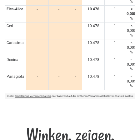
%
Elea-Alice
-
-
-
10.478
1
<
0,005
%
Ceri
-
-
-
10.478
1
<
0,005
%
Carissima
-
-
-
10.478
1
<
0,005
%
Denina
-
-
-
10.478
1
<
0,005
%
Panagiota
-
-
-
10.478
1
<
0,005
%
Quelle:
SmartGenius-Vornamensstatistik
, hier basierend auf der amtlichen Vornamensstatistik von Statistik Austria.
Winken, zeigen,