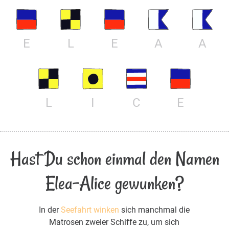
E
L
E
A
A
L
I
C
E
Hast Du schon einmal den Namen
Elea-Alice gewunken?
In der
Seefahrt winken
sich manchmal die
Matrosen zweier Schiffe zu, um sich