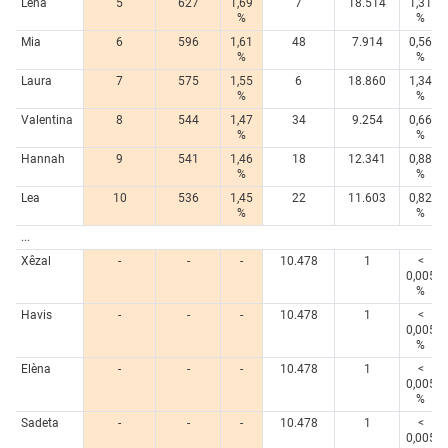
Lena
5
627
1,69
7
18.514
1,31
%
%
Mia
6
596
1,61
48
7.914
0,56
%
%
Laura
7
575
1,55
6
18.860
1,34
%
%
Valentina
8
544
1,47
34
9.254
0,66
%
%
Hannah
9
541
1,46
18
12.341
0,88
%
%
Lea
10
536
1,45
22
11.603
0,82
%
%
...
Xêzal
-
-
-
10.478
1
<
0,005
%
Havis
-
-
-
10.478
1
<
0,005
%
Elèna
-
-
-
10.478
1
<
0,005
%
Sadeta
-
-
-
10.478
1
<
0,005