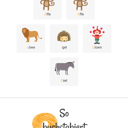
A
ffe
A
ffe
L
öwe
I
gel
C
lown
E
sel
So
buchstabiert