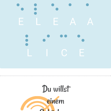
E
L
E
A
A
L
I
C
E
Du willst
einem