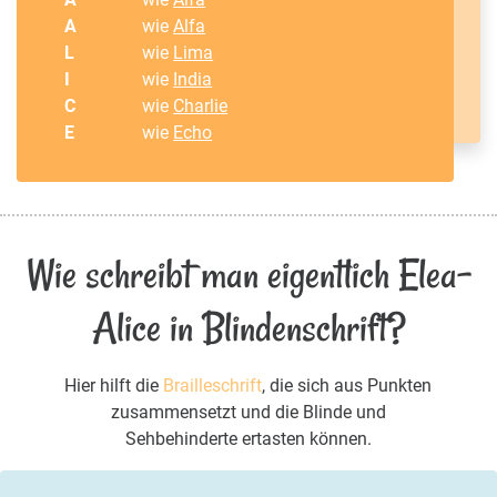
A
wie
Alfa
L
wie
Lima
I
wie
India
C
wie
Charlie
E
wie
Echo
Wie schreibt man eigentlich Elea-
Alice in Blindenschrift?
Hier hilft die
Brailleschrift
, die sich aus Punkten
zusammensetzt und die Blinde und
Sehbehinderte ertasten können.