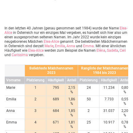
In den letzten 40 Jahren (genau genommen seit 1984) wurde der Name
Elea-
Alice
in Österreich nur ein einziges Mal vergeben, es handelt sich hier also um
einen ausgesprochen seltenen Namen. Im Jahr 2022 wurde kein einziges
neugeborenes Mädchen
Elea-Alice
genannt. Die beliebtesten Mädchennamen
in Österreich sind derzeit
Marie
,
Emilia
,
Anna
und
Emma
. Mit einer ähnlichen
Häufigkeit wie
Elea-Alice
werden zum Beispiel die Namen
Elèna
,
Sadeta
,
Ceri
und
Carissima
vergeben.
Beliebteste Mädchennamen
Rangliste der Mädchennamen
2023
1984 bis 2023
Vorname
Platzierung
Häufigkeit
Anteil
Platzierung
Häufigkeit
Anteil
Marie
1
795
2,15
24
11.234
0,80
%
%
Emilia
2
689
1,86
50
7.733
0,55
%
%
Anna
3
684
1,85
2
31.037
2,20
%
%
Emma
4
671
1,81
25
10.917
0,78
%
%