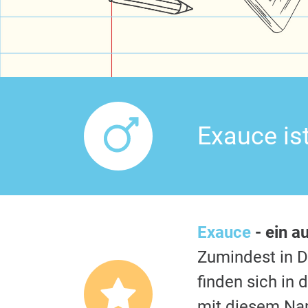
Exauce is
Exauce
- ein a
Zumindest in 
finden sich in
mit diesem Nam