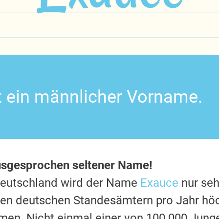
t ein männlicher Vorname.
usgesprochen seltener Name!
Deutschland wird der Name
Exauce
nur seh
 den deutschen Standesämtern pro Jahr hö
en. Nicht einmal einer von 100.000 Jung