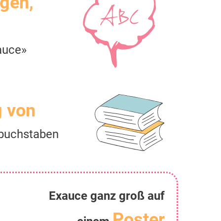
igen,
auce»
g von
buchstaben
Exauce ganz groß auf
Poster