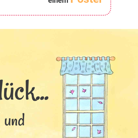
einem
ück...
s und