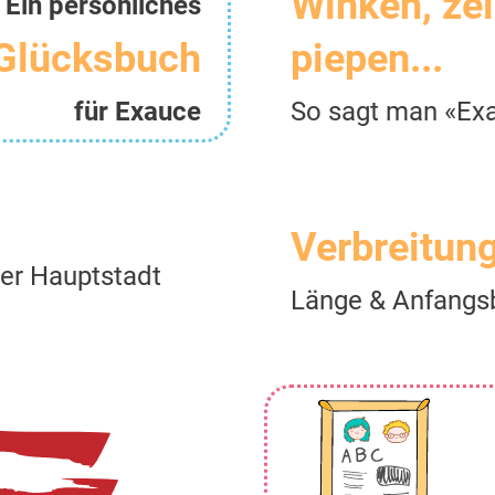
Winken, ze
Ein persönliches
Glücksbuch
piepen...
für Exauce
So sagt man «Ex
Verbreitun
er Hauptstadt
Länge & Anfangs