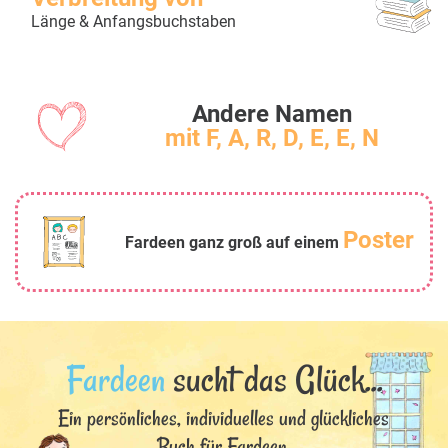
Länge & Anfangsbuchstaben
Andere Namen
mit F, A, R, D, E, E, N
Poster
Fardeen ganz groß auf einem
Fardeen
sucht das Glück...
Ein persönliches, individuelles und glückliches
Buch für Fardeen.