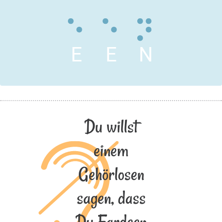
E
E
N
Du willst
einem
Gehörlosen
sagen, dass
Du Fardeen