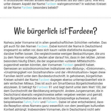
in Großstädten werden andere Namen präferiert als auf dem Land. Wie wird
unter diesem Aspekt der Name
Fardeen
wahrgenommen? In welchen Kreisen
ist der Name
Fardeen
besonders beliebt?
Wie bürgerlich ist Fardeen?
Nahezu jeder Vorname ist in allen gesellschaftlichen Schichten vertreten. Das
gilt auch für den Namen
Fardeen
. Dabei kommt der Name in Deutschland
insgesamt so selten vor, dass sich kaum valide statistische Aussagen
darüber treffen lassen. Die vergleichsweise wenigen Beobachtungen, die uns
zu dem Namen vorliegen, deuten aber darauf hin, dass in den letzten Jahren
besonders häufig Eltern, die der sogenannten »unteren Mittelschicht«
zugeordnet werden könnten, den Vornamen
Fardeen
gewählt haben.
Gemessen an sozioökonomischen Indikatoren wie »Bildung«, »Einkommen«,
»Unabhängigkeit von Sozialtransfers« und der »Wohnsituation« liegen diese
Familien leicht unter dem Bundesdurchschnitt. In gehobenen, bürgerlichen
Kreisen scheint der Name
Fardeen
dagegen ebenso unterrepräsentiert wie in
sehr einfachen Milieus. Dies ist auch am SmartGenius Bürgerlichkeitsindex
abzulesen. Er beträgt für
Fardeen
91 und liegt damit unter dem Wert 100, der
dem Durchschnitt der Bevölkerung entspricht. Andere Jungennamen, die in
Deutschland ebenalls vergleichsweise selten vergeben werden und gemäß
dem Bürgerlichkeitsindex ein ähnliches Sozialprestige aufweisen, sind
beispielsweise
Fahro
,
Fahir
und
Faheem
. Dabei ist aber entscheidend, dass
die Rezeption eines Namens ganz wesentlich von dem jeweiligen kulturellen
Kontext abhängt: Insbesondere Vornamen, die in Deutschland nicht sehr