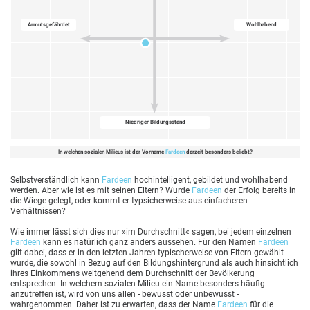
Armutsgefährdet
Wohlhabend
Niedriger Bildungsstand
In welchen sozialen Milieus ist der Vorname
Fardeen
derzeit besonders beliebt?
Selbstverständlich kann
Fardeen
hochintelligent, gebildet und wohlhabend
werden. Aber wie ist es mit seinen Eltern? Wurde
Fardeen
der Erfolg bereits in
die Wiege gelegt, oder kommt er typsicherweise aus einfacheren
Verhältnissen?
Wie immer lässt sich dies nur »im Durchschnitt« sagen, bei jedem einzelnen
Fardeen
kann es natürlich ganz anders aussehen. Für den Namen
Fardeen
gilt dabei, dass er in den letzten Jahren typischerweise von Eltern gewählt
wurde, die sowohl in Bezug auf den Bildungshintergrund als auch hinsichtlich
ihres Einkommens weitgehend dem Durchschnitt der Bevölkerung
entsprechen. In welchem sozialen Milieu ein Name besonders häufig
anzutreffen ist, wird von uns allen - bewusst oder unbewusst -
wahrgenommen. Daher ist zu erwarten, dass der Name
Fardeen
für die