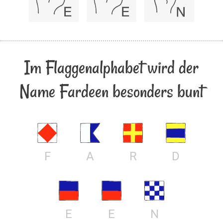
Im Flaggenalphabet wird der
Name Fardeen besonders bunt
F
A
R
D
E
E
N