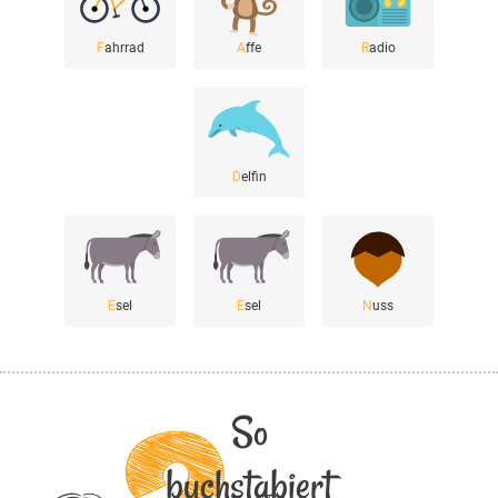
F
ahrrad
A
ffe
R
adio
D
elfin
E
sel
E
sel
N
uss
So
buchstabiert