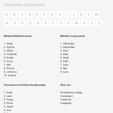
Vornamen-Verzeichnis
A
B
C
D
E
F
G
H
I
J
K
L
M
N
O
P
Q
R
S
T
U
V
W
X
Y
Z
Beliebte Mädchennamen
Beliebte Jungsnamen
1.
Marie
1.
Alexander
2.
Sophie
2.
Maximilian
3.
Maria
3.
Paul
4.
Charlotte
4.
Elias
5.
Emilia
5.
Noah
6.
Anna
6.
Felix
7.
Mia
7.
Leon
8.
Emma
8.
Ben
9.
Johanna
9.
Luca
10.
Sophia
Vornamen mit hohem Sozialprestige
Über uns
1.
Grete
SmartGenius Verlag
2.
Leevi
Impressum
3.
Freyja
Facebook
4.
Phine
Instagram
5.
Alexis
6.
Ove