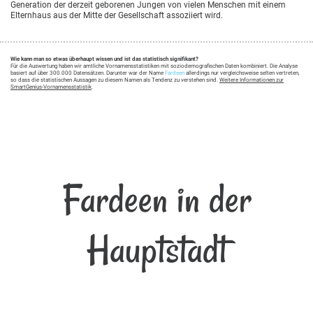
Generation der derzeit geborenen Jungen von vielen Menschen mit einem
Elternhaus aus der Mitte der Gesellschaft assoziiert wird.
Wie kann man so etwas überhaupt wissen und ist das statistisch signifikant?
Für die Auswertung haben wir amtliche Vornamensstatistiken mit soziodemografischen Daten kombiniert. Die Analyse
basiert auf über 300.000 Datensätzen. Darunter war der Name
Fardeen
allerdings nur vergleichsweise selten vertreten,
so dass die statistischen Aussagen zu diesem Namen als Tendenz zu verstehen sind.
Weitere Informationen zur
SmartGenius-Vornamensstatistik
.
Fardeen in der
Hauptstadt