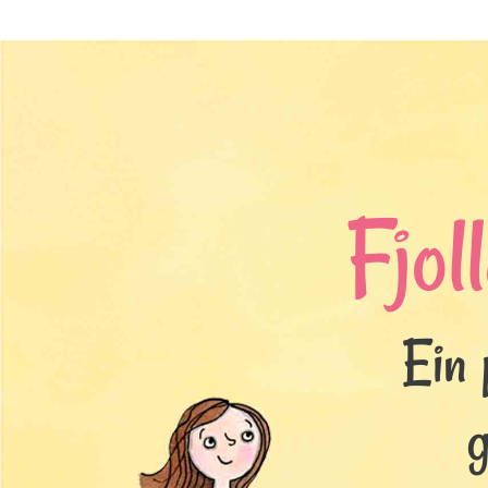
Fjol
Ein 
g