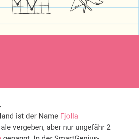
.
hland ist der Name
Fjolla
ale vergeben, aber nur ungefähr 2
a
genannt. In der SmartGenius-