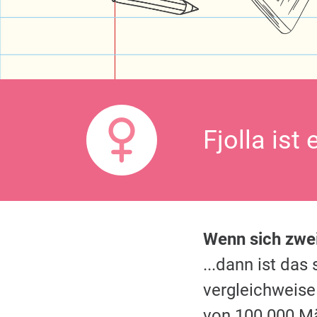
Fjolla ist
Wenn sich zw
...dann ist da
vergleichweise
von 100.000 M