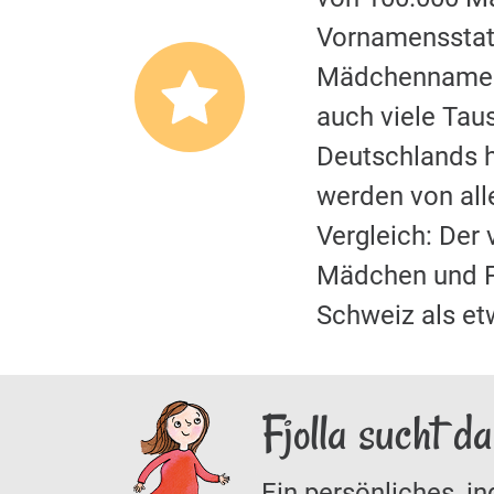
Vornamensstati
Mädchennamen.
auch viele Tau
Deutschlands hi
werden von al
Vergleich: Der
Mädchen und F
Schweiz als et
Fjolla sucht d
Ein persönliches, in