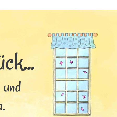
ck...
s und
a.