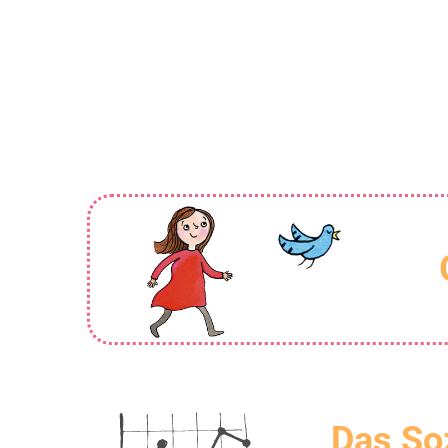
Das So