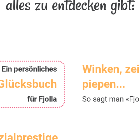
alles zu entdecken gibt:
Winken, ze
Ein persönliches
Glücksbuch
piepen...
für Fjolla
So sagt man «Fjo
zialprestige