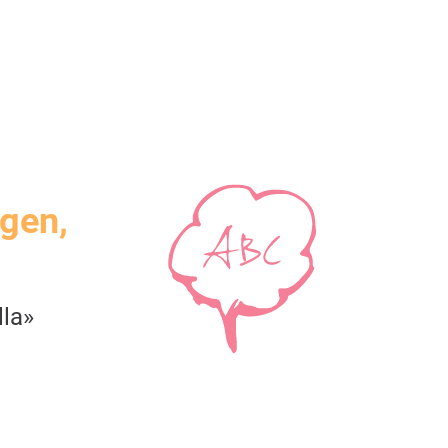
igen,
lla»