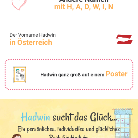
mit H, A, D, W, I, N
Der Vorname Hadwin
in Österreich
Poster
Hadwin ganz groß auf einem
Hadwin
sucht das Glück...
Ein persönliches, individuelles und glückliches
Buch für Hadwin.