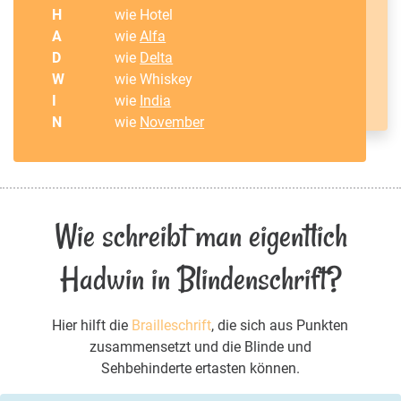
H
wie Hotel
A
wie
Alfa
D
wie
Delta
W
wie Whiskey
I
wie
India
N
wie
November
Wie schreibt man eigentlich
Hadwin in Blindenschrift?
Hier hilft die
Brailleschrift
, die sich aus Punkten
zusammensetzt und die Blinde und
Sehbehinderte ertasten können.