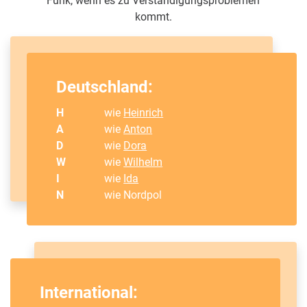
Funk, wenn es zu Verständigungsproblemen
kommt.
Deutschland:
H
wie
Heinrich
A
wie
Anton
D
wie
Dora
W
wie
Wilhelm
I
wie
Ida
N
wie Nordpol
International: