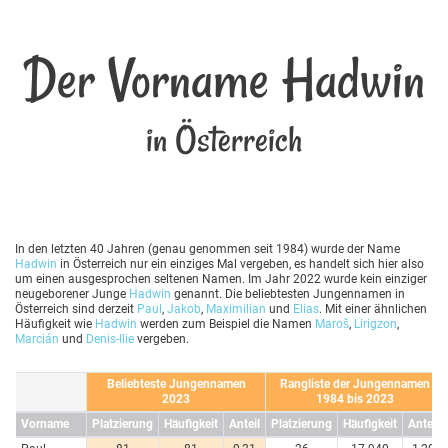
Der Vorname Hadwin
in Österreich
In den letzten 40 Jahren (genau genommen seit 1984) wurde der Name
Hadwin
in Österreich nur ein einziges Mal vergeben, es handelt sich hier also
um einen ausgesprochen seltenen Namen. Im Jahr 2022 wurde kein einziger
neugeborener Junge
Hadwin
genannt. Die beliebtesten Jungennamen in
Österreich sind derzeit
Paul
,
Jakob
,
Maximilian
und
Elias
. Mit einer ähnlichen
Häufigkeit wie
Hadwin
werden zum Beispiel die Namen
Maroš
,
Lirigzon
,
Marcián
und
Denis-Ilie
vergeben.
Beliebteste Jungennamen
Rangliste der Jungennamen
2023
1984 bis 2023
Vorname
Platzierung
Häufigkeit
Anteil
Platzierung
Häufigkeit
Anteil