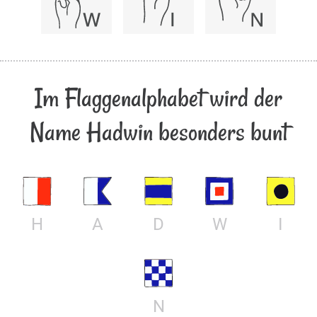
Im Flaggenalphabet wird der
Name Hadwin besonders bunt
H
A
D
W
I
N