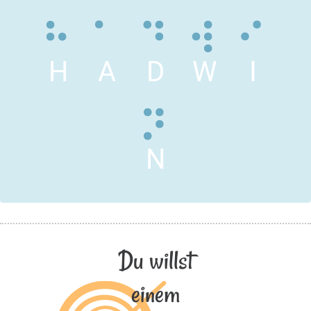
H
A
D
W
I
N
Du willst
einem