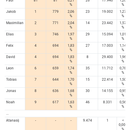
Paul
81
81
0,21
26
17.940
1,20
%
%
Jakob
1
779
2,06
23
19.002
1,27
%
%
Maximilian
2
771
2,04
14
23.442
1,57
%
%
Elias
3
746
1,97
29
15.094
1,01
%
%
Felix
4
694
1,83
27
17.003
1,14
%
%
David
4
694
1,83
8
29.400
1,96
%
%
Leon
6
659
1,74
35
11.712
0,78
%
%
Tobias
7
644
1,70
15
22.414
1,50
%
%
Jonas
8
636
1,68
30
14.155
0,95
%
%
Noah
9
617
1,63
46
8.331
0,56
%
%
...
Atanasij
-
-
-
9.474
1
<
0,005
%