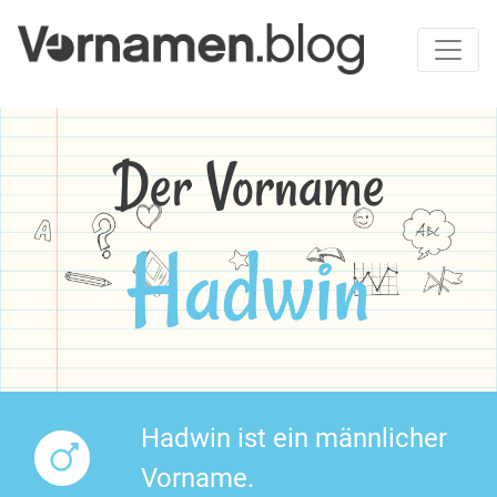
Der Vorname
Hadwin
Hadwin ist ein männlicher
Vorname.