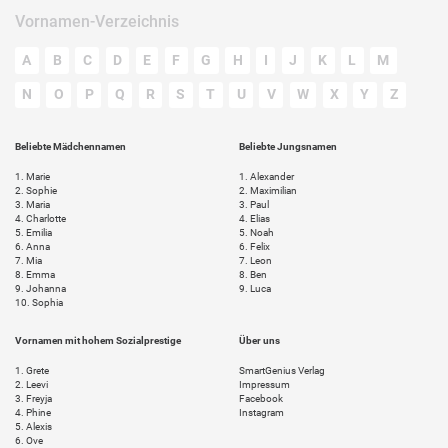
Vornamen-Verzeichnis
A
B
C
D
E
F
G
H
I
J
K
L
M
N
O
P
Q
R
S
T
U
V
W
X
Y
Z
Beliebte Mädchennamen
Beliebte Jungsnamen
1.
Marie
1.
Alexander
2.
Sophie
2.
Maximilian
3.
Maria
3.
Paul
4.
Charlotte
4.
Elias
5.
Emilia
5.
Noah
6.
Anna
6.
Felix
7.
Mia
7.
Leon
8.
Emma
8.
Ben
9.
Johanna
9.
Luca
10.
Sophia
Vornamen mit hohem Sozialprestige
Über uns
1.
Grete
SmartGenius Verlag
2.
Leevi
Impressum
3.
Freyja
Facebook
4.
Phine
Instagram
5.
Alexis
6.
Ove