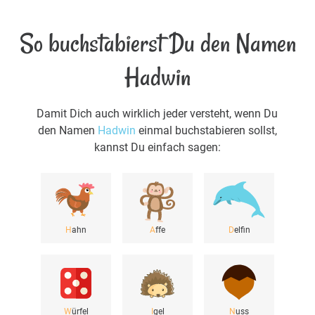
So buchstabierst Du den Namen
Hadwin
Damit Dich auch wirklich jeder versteht, wenn Du
den Namen
Hadwin
einmal buchstabieren sollst,
kannst Du einfach sagen:
H
ahn
A
ffe
D
elfin
W
ürfel
I
gel
N
uss