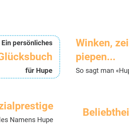
Winken, ze
Ein persönliches
Glücksbuch
piepen...
für Hupe
So sagt man «Hu
zialprestige
Beliebthei
des Namens Hupe