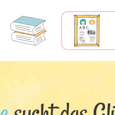
e
sucht das Glü