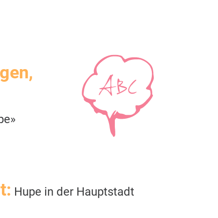
igen,
pe»
t:
Hupe in der Hauptstadt