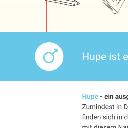
Hupe ist 
Hupe
- ein au
Zumindest in 
finden sich in
mit diesem Nam