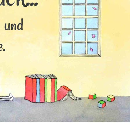
s und
.