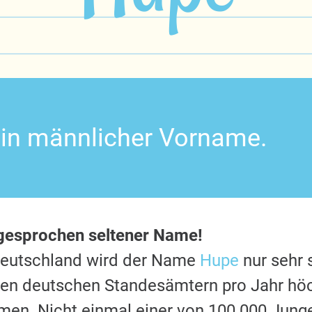
ein männlicher Vorname.
sgesprochen seltener Name!
Deutschland wird der Name
Hupe
nur sehr 
 den deutschen Standesämtern pro Jahr hö
en. Nicht einmal einer von 100.000 Jung