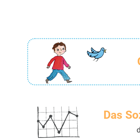
Das So