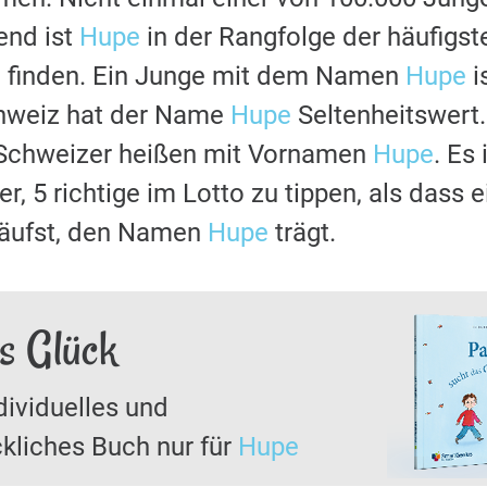
nd ist
Hupe
in der Rangfolge der häufigs
u finden. Ein Junge mit dem Namen
Hupe
i
chweiz hat der Name
Hupe
Seltenheitswert.
 Schweizer heißen mit Vornamen
Hupe
. Es 
r, 5 richtige im Lotto zu tippen, als dass 
läufst, den Namen
Hupe
trägt.
s Glück
dividuelles und
kliches Buch nur für
Hupe