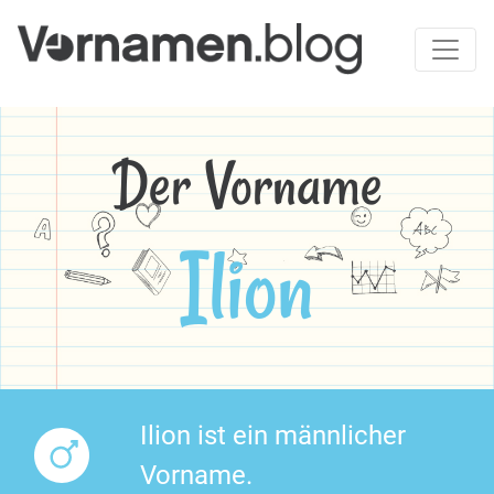
Der Vorname
Ilion
Ilion ist ein männlicher
Vorname.