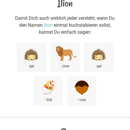
Ilion
Damit Dich auch wirklich jeder versteht, wenn Du
den Namen
Ilion
einmal buchstabieren sollst,
kannst Du einfach sagen:
I
gel
L
öwe
I
gel
O
bst
N
uss