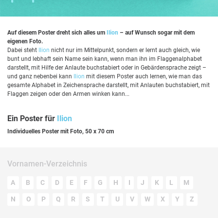
Auf diesem Poster dreht sich alles um
Ilion
– auf Wunsch sogar mit dem
eigenen Foto.
Dabei steht
Ilion
nicht nur im Mittelpunkt, sondern er lernt auch gleich, wie
bunt und lebhaft sein Name sein kann, wenn man ihn im Flaggenalphabet
darstellt, mit Hilfe der Anlaute buchstabiert oder in Gebärdensprache zeigt –
und ganz nebenbei kann
Ilion
mit diesem Poster auch lernen, wie man das
gesamte Alphabet in Zeichensprache darstellt, mit Anlauten buchstabiert, mit
Flaggen zeigen oder den Armen winken kann...
Ein Poster für
Ilion
Individuelles Poster mit Foto, 50 x 70 cm
Vornamen-Verzeichnis
A
B
C
D
E
F
G
H
I
J
K
L
M
N
O
P
Q
R
S
T
U
V
W
X
Y
Z