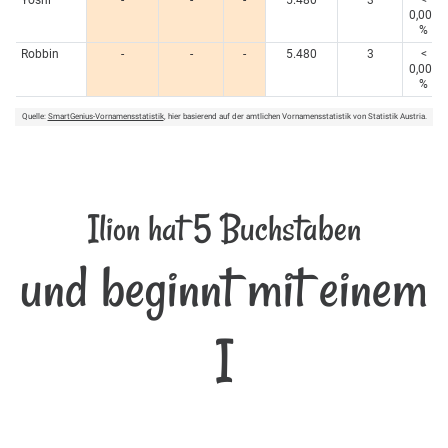
Yoshi
-
-
-
5.480
3
<
0,005
%
Robbin
-
-
-
5.480
3
<
0,005
%
Quelle:
SmartGenius-Vornamensstatistik
, hier basierend auf der amtlichen Vornamensstatistik von Statistik Austria.
Ilion hat 5 Buchstaben
und beginnt mit einem
I