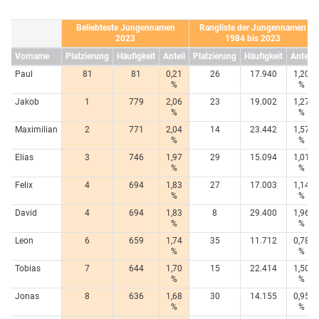
Beliebteste Jungennamen
Rangliste der Jungennamen
2023
1984 bis 2023
Vorname
Platzierung
Häufigkeit
Anteil
Platzierung
Häufigkeit
Anteil
Paul
81
81
0,21
26
17.940
1,20
%
%
Jakob
1
779
2,06
23
19.002
1,27
%
%
Maximilian
2
771
2,04
14
23.442
1,57
%
%
Elias
3
746
1,97
29
15.094
1,01
%
%
Felix
4
694
1,83
27
17.003
1,14
%
%
David
4
694
1,83
8
29.400
1,96
%
%
Leon
6
659
1,74
35
11.712
0,78
%
%
Tobias
7
644
1,70
15
22.414
1,50
%
%
Jonas
8
636
1,68
30
14.155
0,95
%
%