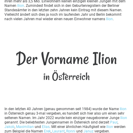
ihren mehr als 3,5 Mio. Einwohnern keinen einzigen kleinen Jungen mit dem
Namen
Ilion
. Zumindest findet sich in den Geburtenregistern der Berliner
Standesämter in den letzten zehn Jahren kein Eintrag mit diesem Namen.
Vielleicht ändert sich dies ja noch im laufenden Jahr und Berlin bekommt
nach vielen Jahren mal wieder einen neuen Einwohner namens
Ilion
.
Der Vorname Ilion
in Österreich
In den letzten 40 Jahren (genau genommen seit 1984) wurde der Name
Ilion
in Österreich genau 3-mal vergeben, es handelt sich hier also um einen sehr
seltenen Namen. Im Jahr 2022 wurde kein einziger neugeborener Junge
Ilion
genannt. Die beliebtesten Jungennamen in Österreich sind derzeit
Paul
,
Jakob
,
Maximilian
und
Elias
. Mit einer ähnlichen Häufigkeit wie
Ilion
werden
zum Beispiel die Namen
Erek
,
Laurant
,
Ronni
und
Januz
vergeben.