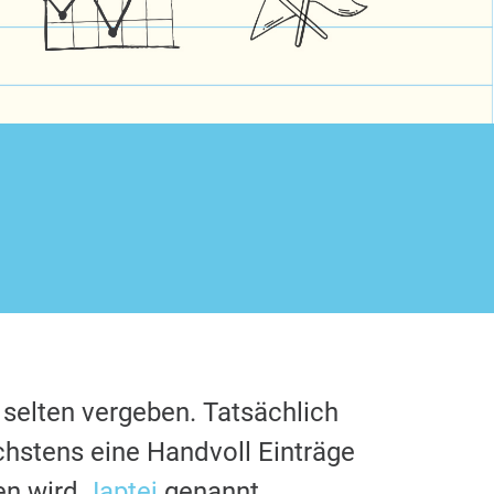
 selten vergeben. Tatsächlich
chstens eine Handvoll Einträge
en wird
Japtej
genannt.