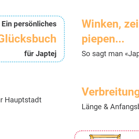
Winken, ze
Ein persönliches
Glücksbuch
piepen...
für Japtej
So sagt man «Jap
Verbreitun
er Hauptstadt
Länge & Anfangs