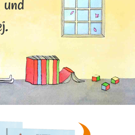
s und
j.