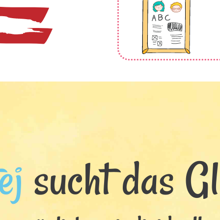
ej
sucht das Glü