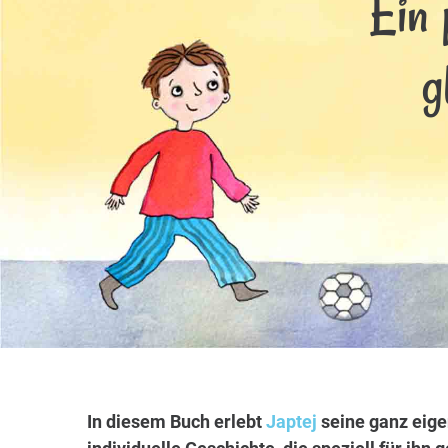
Ein 
g
In diesem Buch erlebt
Japtej
seine ganz eige