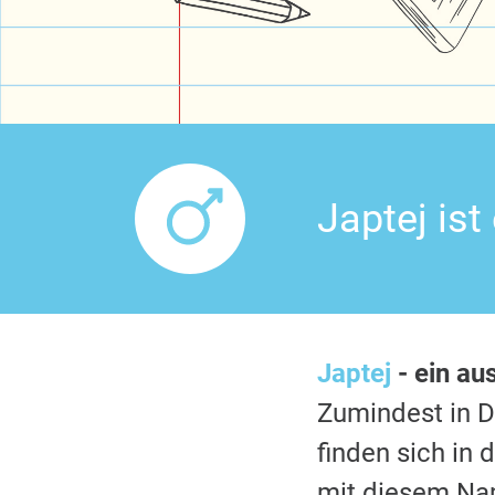
Japtej is
Japtej
- ein au
Zumindest in 
finden sich in
mit diesem Nam