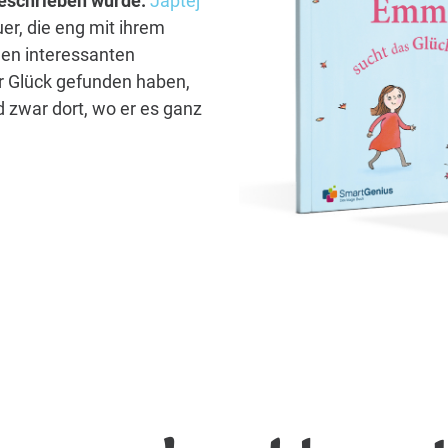
 geschrieben wurde.
Japtej
er, die eng mit ihrem
len interessanten
hr Glück gefunden haben,
 zwar dort, wo er es ganz