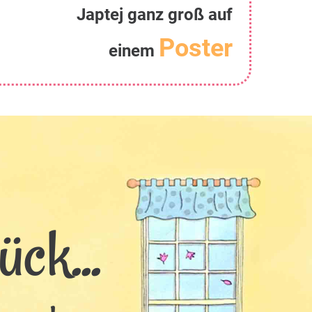
Japtej ganz groß auf
Poster
einem
ck...