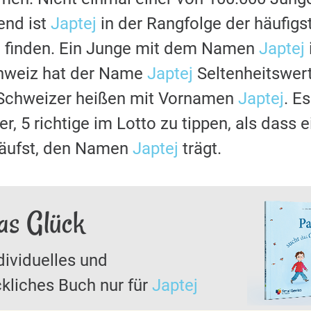
nd ist
Japtej
in der Rangfolge der häufig
u finden. Ein Junge mit dem Namen
Japtej
chweiz hat der Name
Japtej
Seltenheitswert
 Schweizer heißen mit Vornamen
Japtej
. Es
r, 5 richtige im Lotto zu tippen, als dass 
läufst, den Namen
Japtej
trägt.
das Glück
dividuelles und
kliches Buch nur für
Japtej