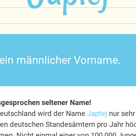
t ein männlicher Vorname.
sgesprochen seltener Name!
Deutschland wird der Name
Japtej
nur sehr
 den deutschen Standesämtern pro Jahr hö
en. Nicht einmal einer von 100.000 Jung