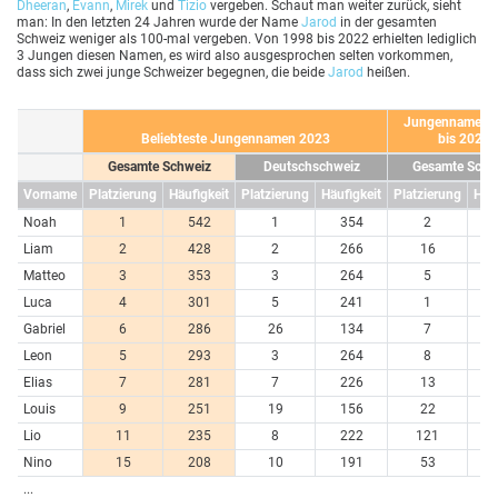
Dheeran
,
Evann
,
Mirek
und
Tizio
vergeben. Schaut man weiter zurück, sieht
man: In den letzten 24 Jahren wurde der Name
Jarod
in der gesamten
Schweiz weniger als 100-mal vergeben. Von 1998 bis 2022 erhielten lediglich
3 Jungen diesen Namen, es wird also ausgesprochen selten vorkommen,
dass sich zwei junge Schweizer begegnen, die beide
Jarod
heißen.
Jungennamen 
Beliebteste Jungennamen 2023
bis 2023
Gesamte Schweiz
Deutschschweiz
Gesamte Schw
Vorname
Platzierung
Häufigkeit
Platzierung
Häufigkeit
Platzierung
Häuf
Noah
1
542
1
354
2
10
Liam
2
428
2
266
16
5
Matteo
3
353
3
264
5
6
Luca
4
301
5
241
1
11
Gabriel
6
286
26
134
7
6
Leon
5
293
3
264
8
6
Elias
7
281
7
226
13
5
Louis
9
251
19
156
22
4
Lio
11
235
8
222
121
1
Nino
15
208
10
191
53
3
...