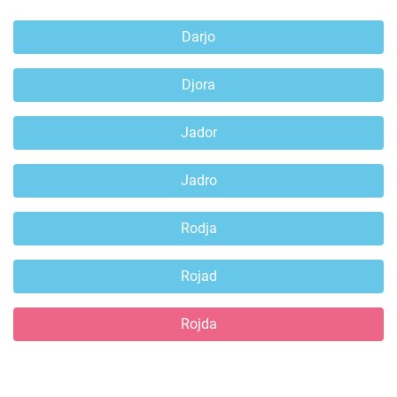
Darjo
Djora
Jador
Jadro
Rodja
Rojad
Rojda