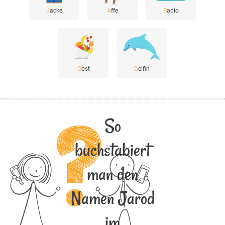
J
acke
A
ffe
R
adio
O
bst
D
elfin
So
buchstabiert
man den
Namen Jarod
im