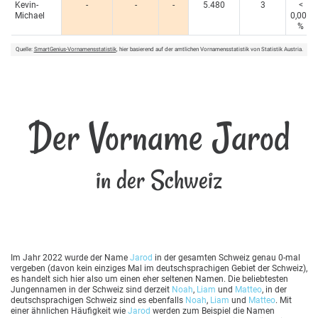
Kevin-
-
-
-
5.480
3
<
Michael
0,005
%
Quelle:
SmartGenius-Vornamensstatistik
, hier basierend auf der amtlichen Vornamensstatistik von Statistik Austria.
Der Vorname Jarod
in der Schweiz
Im Jahr 2022 wurde der Name
Jarod
in der gesamten Schweiz genau 0-mal
vergeben (davon kein einziges Mal im deutschsprachigen Gebiet der Schweiz),
es handelt sich hier also um einen eher seltenen Namen. Die beliebtesten
Jungennamen in der Schweiz sind derzeit
Noah
,
Liam
und
Matteo
, in der
deutschsprachigen Schweiz sind es ebenfalls
Noah
,
Liam
und
Matteo
. Mit
einer ähnlichen Häufigkeit wie
Jarod
werden zum Beispiel die Namen