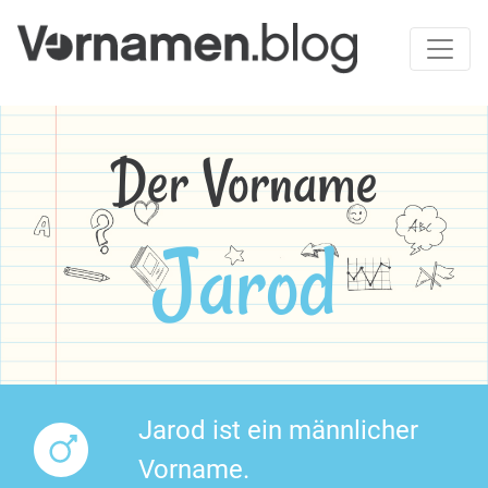
Der Vorname
Jarod
Jarod ist ein männlicher
Vorname.