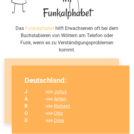
Funkalphabet
Das
Funkalphabet
hilft Erwachsenen oft bei dem
Buchstabieren von Wörtern am Telefon oder
Funk, wenn es zu Verständigungsproblemen
kommt.
Deutschland:
J
wie
Julius
A
wie
Anton
R
wie
Richard
O
wie
Otto
D
wie
Dora