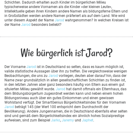
Schichten. Dadurch erhalten auch Kinder im bürgerlichen Milieu
typischerweise andere Vornamen als die Kinder »der kleinen Leute«,
Intellektuelle geben ihren Kindern andere Namen als bildungsferne Eltern und
in Großstädten werden andere Namen präferiert als auf dem Land. Wie wird
unter diesem Aspekt der Name
Jarod
wahrgenommen? In welchen Kreisen ist
der Name
Jarod
besonders beliebt?
Wie bürgerlich ist Jarod?
Der Vorname
Jarod
ist in Deutschland so selten, dass es kaum möglich ist,
valide statistische Aussagen über ihn zu treffen. Die vergleichsweise wenigen
Beobachtungen, die uns zu
Jarod
vorliegen, deuten aber darauf hin, dass der
Name zwar grundsätzlich in allen gesellschaftlichen Schichten zu finden ist,
in den letzten Jahren aber ganz besonders häufig von Eltern aus einem gut
situierten Milieu gewählt wurde.
Jarod
hat damit oftmals ein Elternhaus, das
dem Bildungsbürgertum zugeordnet werden kann und neben einem hohen
Bildungsniveau auch über ein gutes Einkommen und einen gewissen
Wohlstand verfügt. Der SmartGenius Bürgerlichkeitsindex für den Vornamen
Jarod
beträgt 145 (der Wert 100 entspricht dem Durchschnitt der
Bevölkerung). Andere Jungennamen, die in Deutschland ebenfalls eher selten
sind und gemäß dem Bürgerlichkeitsindex ein ähnlich hohes Sozialprestige
aufweisen, sind zum Beispiel
Jarko
,
Jaremy
und
Japhet
.