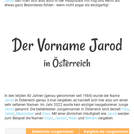
Jarod
darf man sich also auch in der Hauptstadt mit Fug und Recht als
etwas ganz Besonderes fühlen - wenn nicht sogar als einzigartig!
Der Vorname Jarod
in Österreich
In den letzten 40 Jahren (genau genommen seit 1984) wurde der Name
Jarod
in Österreich genau 3-mal vergeben, es handelt sich hier also um einen
sehr seltenen Namen. Im Jahr 2022 wurde kein einziger neugeborener Junge
Jarod
genannt. Die beliebtesten Jungennamen in Österreich sind derzeit
Paul
,
Jakob
,
Maximilian
und
Elias
. Mit einer ähnlichen Häufigkeit wie
Jarod
werden
zum Beispiel die Namen
Eligio
,
Jaydan
,
Nedo
und
Berkem
vergeben.
Beliebteste Jungennamen
Rangliste der Jungennamen