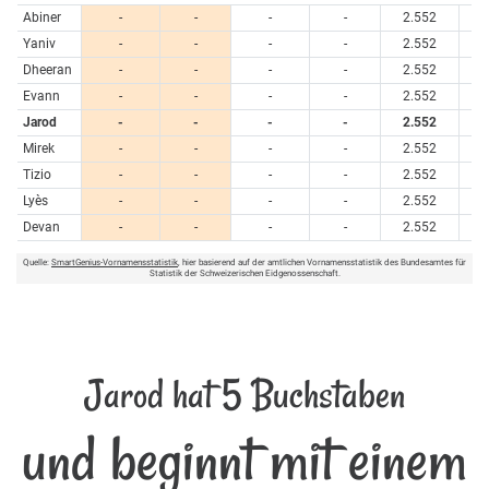
Abiner
-
-
-
-
2.552
Yaniv
-
-
-
-
2.552
Dheeran
-
-
-
-
2.552
Evann
-
-
-
-
2.552
Jarod
-
-
-
-
2.552
Mirek
-
-
-
-
2.552
Tizio
-
-
-
-
2.552
Lyès
-
-
-
-
2.552
Devan
-
-
-
-
2.552
Quelle:
SmartGenius-Vornamensstatistik
, hier basierend auf der amtlichen Vornamensstatistik des Bundesamtes für
Statistik der Schweizerischen Eidgenossenschaft.
Jarod hat 5 Buchstaben
und beginnt mit einem