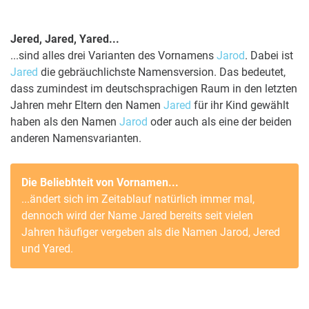
Jered, Jared, Yared...
...sind alles drei Varianten des Vornamens
Jarod
. Dabei ist
Jared
die gebräuchlichste Namensversion. Das bedeutet,
dass zumindest im deutschsprachigen Raum in den letzten
Jahren mehr Eltern den Namen
Jared
für ihr Kind gewählt
haben als den Namen
Jarod
oder auch als eine der beiden
anderen Namensvarianten.
Die Beliebhteit von Vornamen...
...ändert sich im Zeitablauf natürlich immer mal,
dennoch wird der Name
Jared
bereits seit vielen
Jahren häufiger vergeben als die Namen
Jarod
,
Jered
und
Yared
.