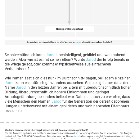
Niedriger Bildungsstand
In welchen sozialen Milieus ist der Vorname
Jarod
derzeit besonders beliebt?
Selbstverständlich kann
Jarod
hochintelligent, gebildet und wohlhabend
werden. Aber wie ist es mit seinen Eltern? Wurde
Jarod
der Erfolg bereits in
die Wiege gelegt, oder kommt er typsicherweise aus einfacheren
Verhältnissen?
Wie immer lässt sich dies nur »im Durchschnitt« sagen, bei jedem einzelnen
Jarod
kann es natürlich ganz anders aussehen. Generell gilt aber, dass der
Name
Jarod
in den letzten Jahren bei Eltern mit überdurchschnittlich hoher
Bildung, überdurchschnittlich hohem Einkommen und geringer
Armutsgefährdung besonders beliebt war. Daher ist auch zu erwarten, dass
viele Menschen den Namen
Jarod
für die Generation der derzeit geborenen
Jungen unterbewusst mit einem gebildeten und wohlhabenden Elternhaus
assoziieren.
Wie kann man so etwas überhaupt wissen und ist das statistisch signifikant?
Für die Auswertung haben wir amtliche Vornamensstatistiken mit soziodemografischen Daten kombiniert. Die Analyse
basiert auf über 300.000 Datensätzen. Darunter war der Name
Jarod
allerdings nur vergleichsweise selten vertreten, so