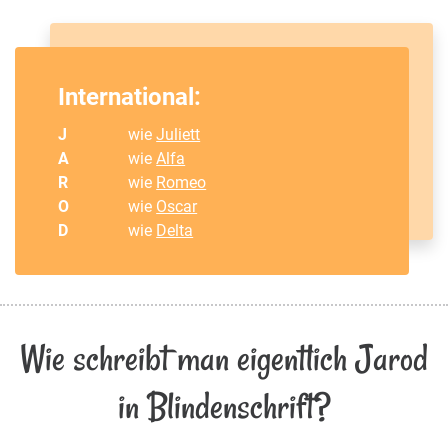
International:
J
wie
Juliett
A
wie
Alfa
R
wie
Romeo
O
wie
Oscar
D
wie
Delta
Wie schreibt man eigentlich Jarod
in Blindenschrift?