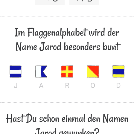
Im Flaggenalphabet wird der
Name Jarod besonders bunt
J
A
R
O
D
Hast Du schon einmal den Namen
Jarod gewunken?