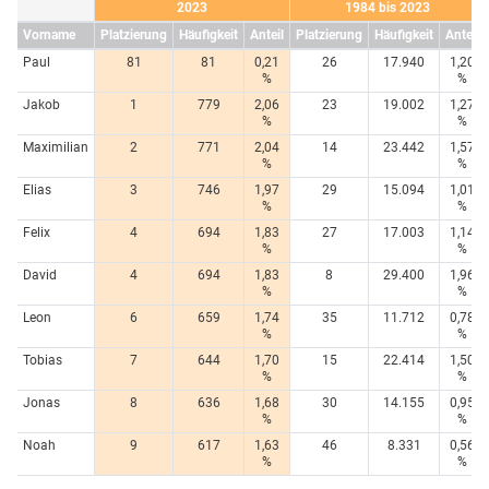
2023
1984 bis 2023
Vorname
Platzierung
Häufigkeit
Anteil
Platzierung
Häufigkeit
Anteil
Paul
81
81
0,21
26
17.940
1,20
%
%
Jakob
1
779
2,06
23
19.002
1,27
%
%
Maximilian
2
771
2,04
14
23.442
1,57
%
%
Elias
3
746
1,97
29
15.094
1,01
%
%
Felix
4
694
1,83
27
17.003
1,14
%
%
David
4
694
1,83
8
29.400
1,96
%
%
Leon
6
659
1,74
35
11.712
0,78
%
%
Tobias
7
644
1,70
15
22.414
1,50
%
%
Jonas
8
636
1,68
30
14.155
0,95
%
%
Noah
9
617
1,63
46
8.331
0,56
%
%
...