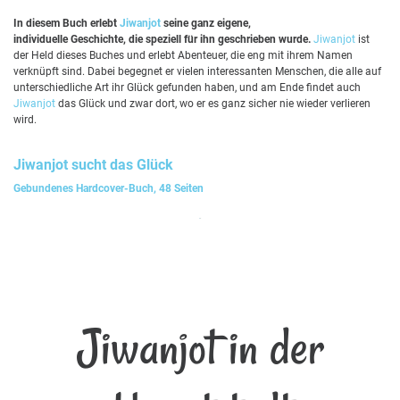
In diesem Buch erlebt
Jiwanjot
seine ganz eigene,
individuelle Geschichte, die speziell für ihn geschrieben wurde.
Jiwanjot
ist
der Held dieses Buches und erlebt Abenteuer, die eng mit ihrem Namen
verknüpft sind. Dabei begegnet er vielen interessanten Menschen, die alle auf
unterschiedliche Art ihr Glück gefunden haben, und am Ende findet auch
Jiwanjot
das Glück und zwar dort, wo er es ganz sicher nie wieder verlieren
wird.
Jiwanjot
sucht das Glück
Gebundenes Hardcover-Buch, 48 Seiten
Jiwanjot in der