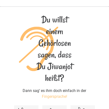
Du willst
einem
Gehörlosen
sagen, dass
Du Jiwanjot
heißt?
Dann sag‘ es ihm doch einfach in der
Fingersprache!