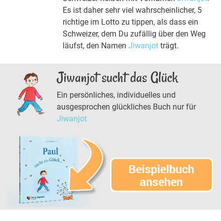
Es ist daher sehr viel wahrscheinlicher, 5
richtige im Lotto zu tippen, als dass ein
Schweizer, dem Du zufällig über den Weg
läufst, den Namen
Jiwanjot
trägt.
Jiwanjot sucht das Glück
Ein persönliches, individuelles und
ausgesprochen glückliches Buch nur für
Jiwanjot