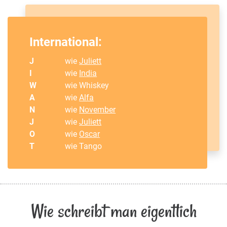
International:
J
wie
Juliett
I
wie
India
W
wie Whiskey
A
wie
Alfa
N
wie
November
J
wie
Juliett
O
wie
Oscar
T
wie Tango
Wie schreibt man eigentlich