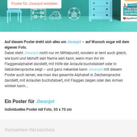
Poster für Jiwanjot erstellen
Auf diesem Poster dreht sich alles um
Jiwanjot
– auf Wunsch sogar mit dem
eigenen Foto.
Dabei steht
Jiwanjot
nicht nur im Mittelpunkt, sondern er lernt auch gleich,
wie bunt und lebhaft sein Name sein kann, wenn man ihn im
Flaggenalphabet darstellt, mit Hilfe der Anlaute buchstabiert oder in
Gebärdensprache zeigt – und ganz nebenbei kann
Jiwanjot
mit diesem
Poster auch lernen, wie man das gesamte Alphabet in Zeichensprache
darstellt, mit Anlauten buchstabiert, mit Flaggen zeigen oder den Armen
winken kann...
Ein Poster für
Jiwanjot
Individuelles Poster mit Foto, 50 x 70 cm
Vornamen-Verzeichnis