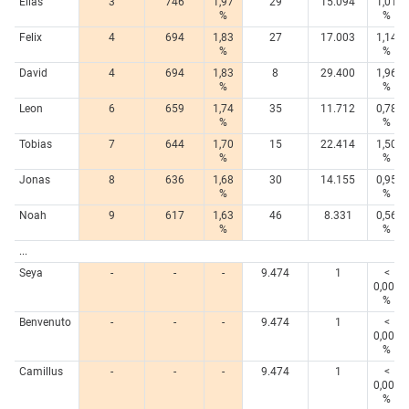
Elias
3
746
1,97
29
15.094
1,01
%
%
Felix
4
694
1,83
27
17.003
1,14
%
%
David
4
694
1,83
8
29.400
1,96
%
%
Leon
6
659
1,74
35
11.712
0,78
%
%
Tobias
7
644
1,70
15
22.414
1,50
%
%
Jonas
8
636
1,68
30
14.155
0,95
%
%
Noah
9
617
1,63
46
8.331
0,56
%
%
...
Seya
-
-
-
9.474
1
<
0,005
%
Benvenuto
-
-
-
9.474
1
<
0,005
%
Camillus
-
-
-
9.474
1
<
0,005
%