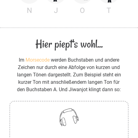
N
J
O
T
Hier piept's wohl...
Im
Morsecode
werden Buchstaben und andere
Zeichen nur durch eine Abfolge von kurzen und
langen Tönen dargestellt. Zum Beispiel steht ein
kurzer Ton mit anschließendem langen Ton für
den Buchstaben A. Und Jiwanjot klingt dann so: