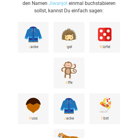
den Namen
Jiwanjot
einmal buchstabieren
sollst, kannst Du einfach sagen:
J
acke
I
gel
W
ürfel
A
ffe
N
uss
J
acke
O
bst