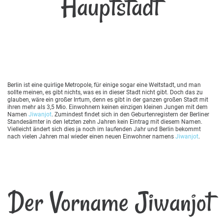
Hauptstadt
Berlin ist eine quirlige Metropole, für einige sogar eine Weltstadt, und man
sollte meinen, es gibt nichts, was es in dieser Stadt nicht gibt. Doch das zu
glauben, wäre ein großer Irrtum, denn es gibt in der ganzen großen Stadt mit
ihren mehr als 3,5 Mio. Einwohnern keinen einzigen kleinen Jungen mit dem
Namen
Jiwanjot
. Zumindest findet sich in den Geburtenregistern der Berliner
Standesämter in den letzten zehn Jahren kein Eintrag mit diesem Namen.
Vielleicht ändert sich dies ja noch im laufenden Jahr und Berlin bekommt
nach vielen Jahren mal wieder einen neuen Einwohner namens
Jiwanjot
.
Der Vorname Jiwanjot