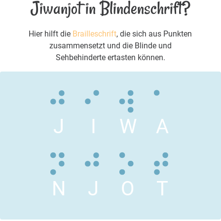
Jiwanjot in Blindenschrift?
Hier hilft die
Brailleschrift
, die sich aus Punkten
zusammensetzt und die Blinde und
Sehbehinderte ertasten können.
J
I
W
A
N
J
O
T