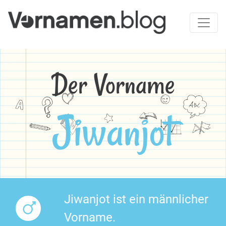
Der Vorname
Jiwanjot
Jiwanjot ist ein männlicher
Vorname.