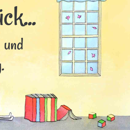
ck...
s und
.