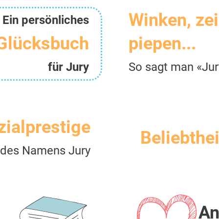
Winken, ze
Ein persönliches
Glücksbuch
piepen...
für Jury
So sagt man «Jur
zialprestige
Beliebthei
des Namens Jury
An