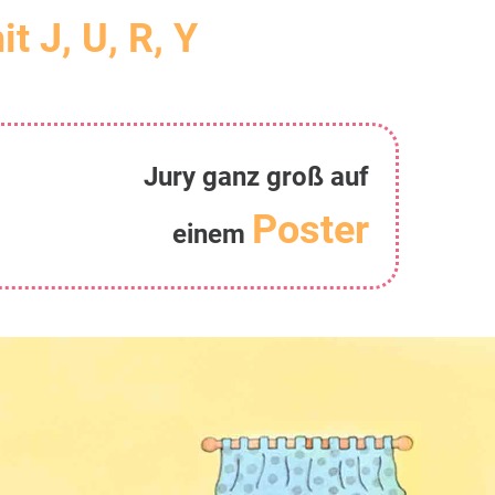
it J, U, R, Y
Jury ganz groß auf
Poster
einem