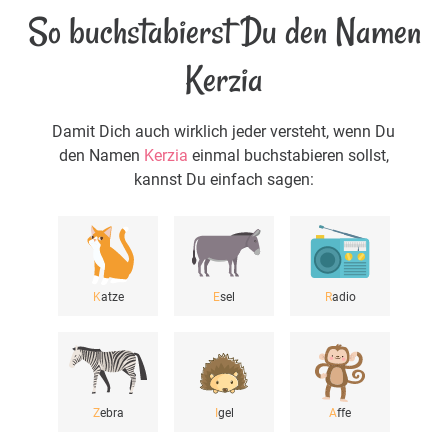
So buchstabierst Du den Namen
Kerzia
Damit Dich auch wirklich jeder versteht, wenn Du
den Namen
Kerzia
einmal buchstabieren sollst,
kannst Du einfach sagen:
K
atze
E
sel
R
adio
Z
ebra
I
gel
A
ffe