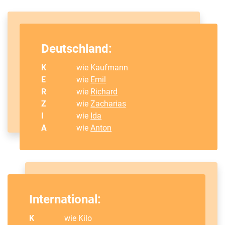
Deutschland:
K
wie Kaufmann
E
wie
Emil
R
wie
Richard
Z
wie
Zacharias
I
wie
Ida
A
wie
Anton
International:
K
wie Kilo