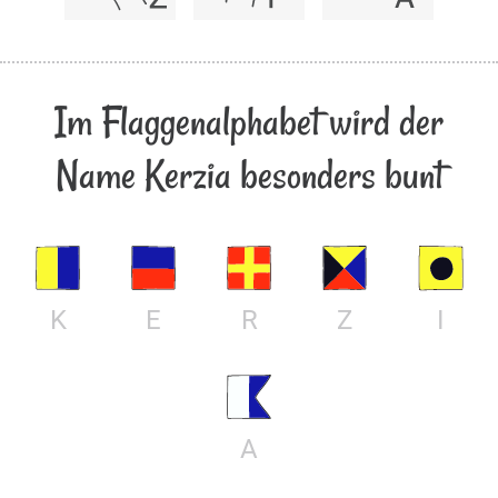
Im Flaggenalphabet wird der
Name Kerzia besonders bunt
K
E
R
Z
I
A