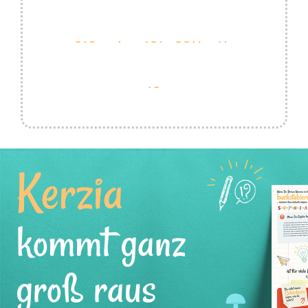
Kerzia
kommt ganz
groß raus