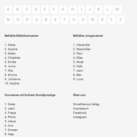
A
B
C
D
E
F
G
H
I
J
K
L
M
N
O
P
Q
R
S
T
U
V
W
X
Y
Z
Beliebte Mädchennamen
Beliebte Jungsnamen
1.
Marie
1.
Alexander
2.
Sophie
2.
Maximilian
3.
Maria
3.
Paul
4.
Charlotte
4.
Elias
5.
Emilia
5.
Noah
6.
Anna
6.
Felix
7.
Mia
7.
Leon
8.
Emma
8.
Ben
9.
Johanna
9.
Luca
10.
Sophia
Vornamen mit hohem Sozialprestige
Über uns
1.
Grete
SmartGenius Verlag
2.
Leevi
Impressum
3.
Freyja
Facebook
4.
Phine
Instagram
5.
Alexis
6.
Ove
7.
Doreen
8.
Hajo