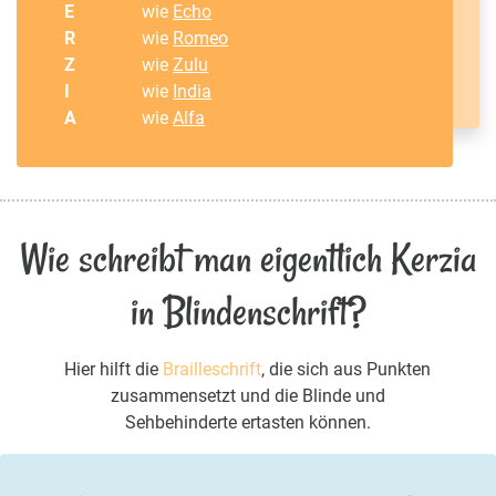
E
wie
Echo
R
wie
Romeo
Z
wie
Zulu
I
wie
India
A
wie
Alfa
Wie schreibt man eigentlich Kerzia
in Blindenschrift?
Hier hilft die
Brailleschrift
, die sich aus Punkten
zusammensetzt und die Blinde und
Sehbehinderte ertasten können.