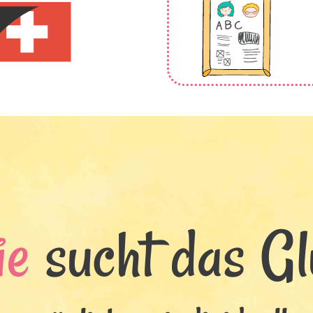
ie
sucht das Glü