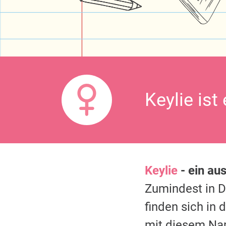
Keylie ist
Keylie
- ein au
Zumindest in 
finden sich in
mit diesem Na