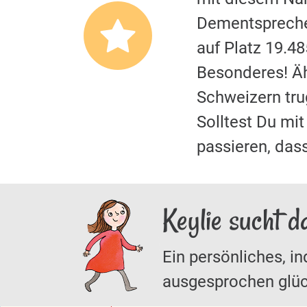
Dementspreche
auf Platz 19.4
Besonderes! Äh
Schweizern tr
Solltest Du m
passieren, das
Keylie sucht d
Ein persönliches, in
ausgesprochen glüc