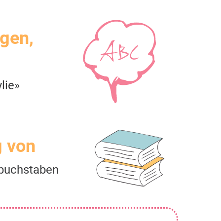
igen,
lie»
g von
buchstaben