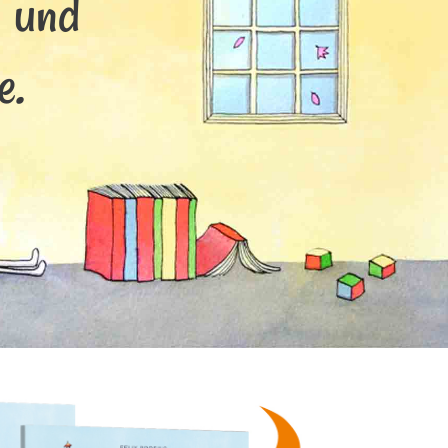
s und
e.