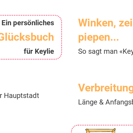
Winken, ze
Ein persönliches
Glücksbuch
piepen...
für Keylie
So sagt man «Key
Verbreitun
er Hauptstadt
Länge & Anfangs