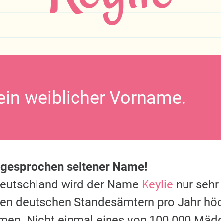
 ein weiblicher Vorname.
sgesprochen seltener Name!
Deutschland wird der Name
Keylie
nur sehr
 den deutschen Standesämtern pro Jahr hö
men. Nicht einmal eines von 100.000 Mäd