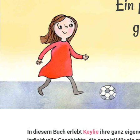
Ein 
g
In diesem Buch erlebt
Keylie
ihre ganz eigen